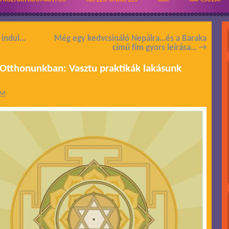
 indul…
Még egy kedvcsináló Nepálra…és a Baraka
című fim gyors leírása…
→
Otthonunkban: Vasztu praktikák lakásunk
ÁM