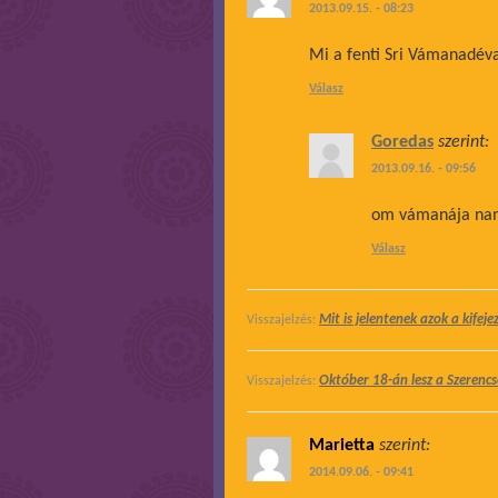
2013.09.15. - 08:23
Mi a fenti Sri Vámanadév
Válasz
Goredas
szerint:
2013.09.16. - 09:56
om vámanája na
Válasz
Mit is jelentenek azok a kifej
Visszajelzés:
Október 18-án lesz a Szerenc
Visszajelzés:
Marietta
szerint:
2014.09.06. - 09:41