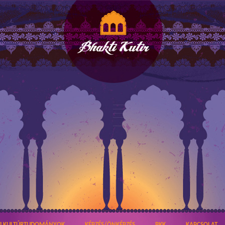
TI KULTÚRTUDOMÁNYOK
KÉPZÉS/ÖNKÉPZÉS
BKK
KAPCSOLAT