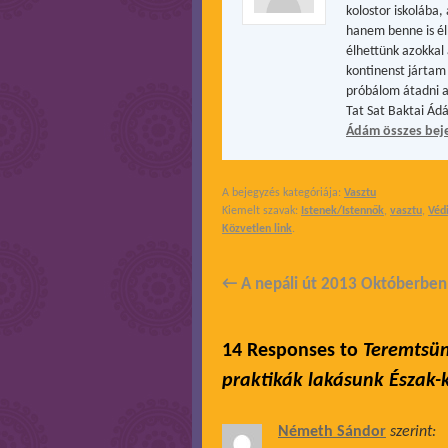
kolostor iskolába
hanem benne is él
élhettünk azokkal 
kontinenst jártam 
próbálom átadni a
Tat Sat Baktai Ád
Ádám összes bej
A bejegyzés kategóriája:
Vasztu
Kiemelt szavak:
Istenek/Istennők
,
vasztu
,
Véd
Közvetlen link
.
←
A nepáli út 2013 Októberben
14 Responses to
Teremtsün
praktikák lakásunk Észak-k
Németh Sándor
szerint: