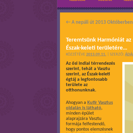
←
A nepáli út 2013 Októberben
Teremtsünk Harmóniát az 
Észak-keleti területére…
KÖZZÉTÉVE
2013.09.11.
|
SZERZŐ:
ÁD
Az ősi indiai térrendezés
szerint, tehát a Vasztu
szerint, az Észak-keleti
égtáj a legfontosabb
területe az
otthonunknak.
Ahogyan a
Kutir Vasztus
oldalán is látható
,
minden épület
alaprajzára Vasztu
formája felfestendő,
hogy pontos elemzésnek