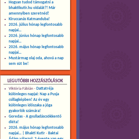
Hogyan tudod támogatni a
bhaktikutir.hu oldalát?! Már
amennyiben szeretnéd!
Kiruccanás Katmanduba!
2026. július hónap legfontosabb
napjai…
2026. június hónap legfontosabb
napjai…
2026. május hónap legfontosabb
napjai…
Mustármag olaj oda, ahová a nap
sem süt be!
LEGUTÓBBI HOZZÁSZÓLÁSOK
Viktória Fábián
-
Dattatréja
különleges napjai: Nap a Pusja
csillagképben! Az év egy
különleges időszaka a jóga
gyakorlók számára!
Goredas
-
A gyulladáscsökkentő
diéta!
2026. május hónap legfontosabb
napjai… | Bhakti Kutir
-
Baktai
Ádám válaszol: 3 évente van egy