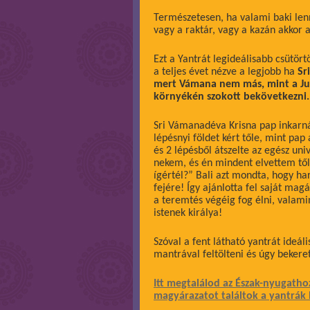
Természetesen, ha valami baki len
vagy a raktár, vagy a kazán akkor a
Ezt a Yantrát legideálisabb csütört
a teljes évet nézve a legjobb ha
Sr
mert Vámana nem más, mint a Jup
környékén szokott bekövetkezni
Sri Vámanadéva Krisna pap inkarnác
lépésnyi földet kért tőle, mint pap
és 2 lépésből átszelte az egész uni
nekem, és én mindent elvettem től
ígértél?” Bali azt mondta, hogy ha
fejére! Így ajánlotta fel saját ma
a teremtés végéig fog élni, valami
istenek királya!
Szóval a fent látható yantrát ideá
mantrával feltölteni és úgy bekeret
Itt megtalálod az Észak-nyugatho
magyárazatot találtok a yantrák 