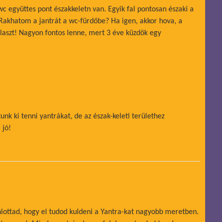
c együttes pont északkeletn van. Egyik fal pontosan északi a
 Rakhatom a jantrát a wc-fürdőbe? Ha igen, akkor hova, a
tálaszt! Nagyon fontos lenne, mert 3 éve küzdök egy
nk ki tenni yantrákat, de az észak-keleti területhez
 jó!
nlottad, hogy el tudod kuldeni a Yantra-kat nagyobb meretben.