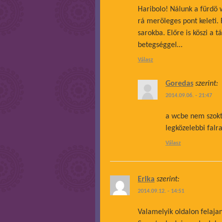
Haribolo! Nálunk a fürdö w
rá meröleges pont keleti.
sarokba. Előre is köszi a 
betegséggel…
Válasz
Goredas
szerint:
2014.09.06. - 21:47
a wcbe nem szoktu
legközelebbi falra
Válasz
Erika
szerint:
2014.09.12. - 14:51
Valamelyik oldalon felaja