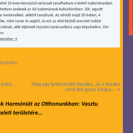
, ahol 10 éven keresztül nemcsak tanulhattam a keleti tudományokat,
hettem ezeknek az ősi tudományok kultúrkörében. Sőt, együtt
a mesterekkel, akiktől tanultunk. Az elmúlt majd 30 évben, 4
be, mint tanár és segítő, és ezt az első kézből szerzett tudást
zoknak, akik eljönnek hozzám tanácsadásra vagy képzésekre. Om
ám
egyzése
→
ikus Kultúra
.
 indul…
Még egy kedvcsináló Nepálra…és a Baraka
című fim gyors leírása…
→
k Harmóniát az Otthonunkban: Vasztu
eleti területére…