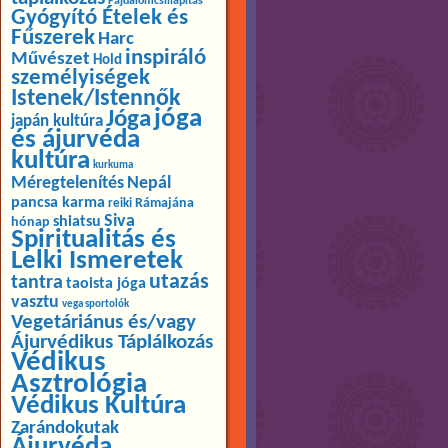
Fájdalomcsillapítás
Gyógyító Ételek és
Fűszerek
Harc
inspiráló
Művészet
Hold
személyiségek
Istenek/Istennők
jóga
Jóga
japán kultúra
és ájurvéda
kultúra
kurkuma
Méregtelenítés
Nepál
pancsa karma
Rámajána
reiki
Siva
shiatsu
hónap
Spiritualitás és
Lelki Ismeretek
utazás
tantra
taoista jóga
vasztu
vega sportolók
Vegetáriánus és/vagy
Ájurvédikus Táplálkozás
Védikus
Asztrológia
Védikus Kultúra
Zarándokutak
Ájurvéda