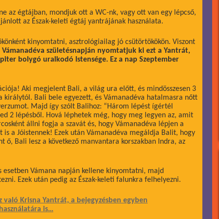
ne az égtájban, mondjuk ott a WC-nk, vagy ott van egy lépcső,
jánlott az Észak-keleti égtáj yantrájának használata.
ökönként kinyomtatni, asztrológiailag jó csütörtökökön. Viszont
i Vámanadéva születésnapján nyomtatjuk ki ezt a Yantrát,
iter bolygó uralkodó Istensége. Ez a nap Szeptember
.
iója! Aki megjelent Bali, a világ ura előtt, és mindösszesen 3
 a királytól. Bali bele egyezett, és Vámanadéva hatalmasra nőtt
verzumot. Majd így szólt Balihoz: “Három lépést ígértél
ed 2 lépésből. Hová léphetek még, hogy meg legyen az, amit
rcosként állni fogja a szavát és, hogy Vámanadéva lépjen a
gát is a Jóistennek! Ezek után Vámanadéva megáldja Balit, hogy
nt ő, Bali lesz a következő manvantara korszakban Indra, az
lis esetben Vámana napján kellene kinyomtatni, majd
ezni. Ezek után pedig az Észak-keleti falunkra felhelyezni.
z való Krisna Yantrát, a bejegyzésben egyben
használatára is…