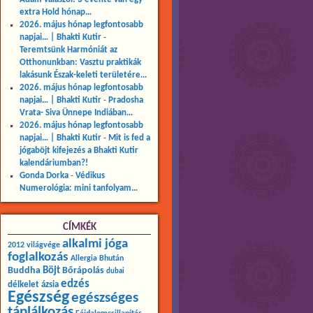
extra Hold hónap…
2026. május hónap legfontosabb
napjai… | Bhakti Kutir
-
Teremtsünk Harmóniát az
Otthonunkban: Vasztu praktikák
lakásunk Észak-keleti területére…
2026. május hónap legfontosabb
napjai… | Bhakti Kutir
-
Pradosha
Vrata- Siva Ünnepe Indiában…
2026. május hónap legfontosabb
napjai… | Bhakti Kutir
-
Mit is fed a
jógaböjt kifejezés a Bhakti Kutir
kalendáriumban?!
Gonda Dorka
-
Védikus
Numerológia: mini tanfolyam…
CÍMKÉK
alkalmi jóga
2012 világvége
foglalkozás
Allergia
Bhután
Buddha
Böjt
Bőrápolás
dubai
edzés
délkelet ázsia
Egészség
egészséges
táplálkozás