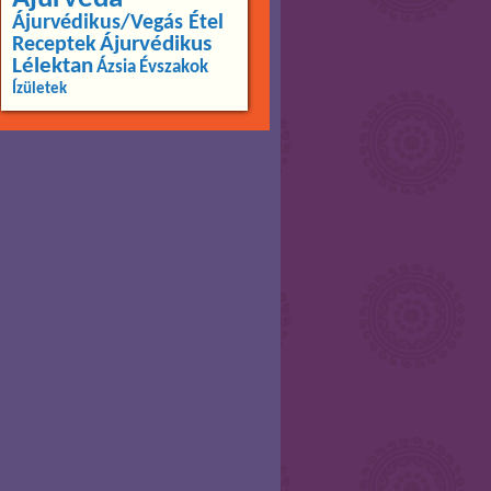
Ájurvédikus/Vegás Étel
Ájurvédikus
Receptek
Lélektan
Ázsia
Évszakok
Ízületek