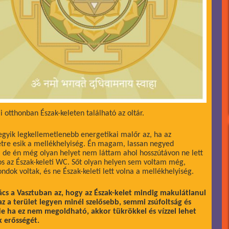
 otthonban Észak-keleten található az oltár.
egyik legkellemetlenebb energetikai malőr az, ha az
letre esik a mellékhelyiség. Én magam, lassan negyed
, de én még olyan helyet nem láttam ahol hosszútávon ne lett
os az Észak-keleti WC. Sőt olyan helyen sem voltam még,
dok voltak, és ne Észak-keleti lett volna a mellékhelyiség.
ács a Vasztuban az, hogy az Észak-kelet mindig makulátlanul
 az a terület legyen minél szelősebb, semmi zsúfoltság és
de ha ez nem megoldható, akkor tükrökkel és vízzel lehet
k erősségét.