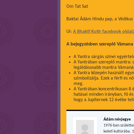
Om Tat Sat
Baktai Ádám Hindu pap, a Védikus
Ui:
A Bhakti Kutir facebook oldal
A bejegyzésben szereplő Vámana 
A Yantra sárgás színei egyérte
A Yantrában szereplő mantra:
legáldásosabb mantra Vámanáho
A Yantra közepén használt egy
szimbolizálja. Ezek a férfi és 
meg.
A Yantrában koncentrikusan 8 és
hatásai minden irányban, fő és 
hogy a Jupiternek 12 évébe tel
Ádám névjegye
1976-ban születte
keleti kultúrába. 