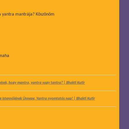
a yantra mantrája? Köszönöm
maha
ezések, hogy mantra, yantra vagy tantra? | Bhakti Kutir
se Istennőjének Ünnepe, Yantra nyomtatós nap! | Bhakti Kutir