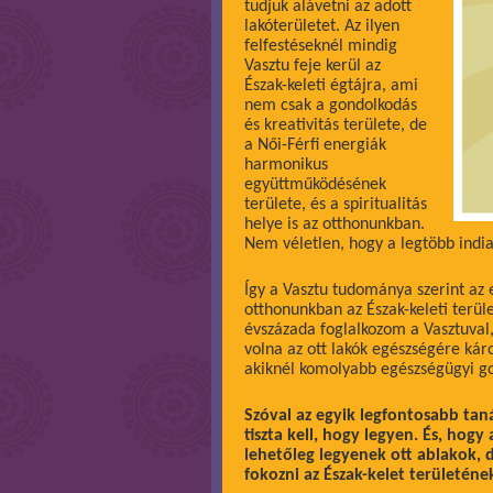
tudjuk alávetni az adott
lakóterületet. Az ilyen
felfestéseknél mindig
Vasztu feje kerül az
Észak-keleti égtájra, ami
nem csak a gondolkodás
és kreativitás területe, de
a Női-Férfi energiák
harmonikus
együttműködésének
területe, és a spiritualitás
helye is az otthonunkban.
Nem véletlen, hogy a legtöbb indiai
Így a Vasztu tudománya szerint az 
otthonunkban az Észak-keleti terü
évszázada foglalkozom a Vasztuval
volna az ott lakók egészségére kár
akiknél komolyabb egészségügyi gon
Szóval az egyik legfontosabb tan
tiszta kell, hogy legyen. És, hogy
lehetőleg legyenek ott ablakok, 
fokozni az Észak-kelet területéne