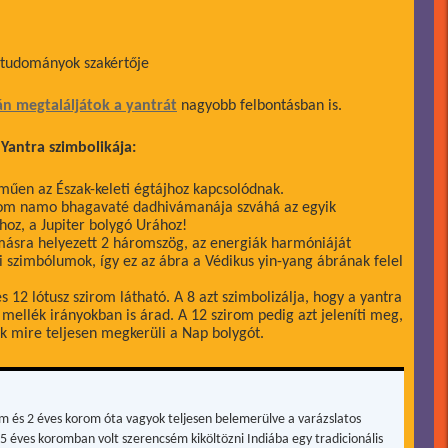
 tudományok szakértője
án megtaláljátok a yantrát
nagyobb felbontásban is.
Yantra szimbolikája:
lműen az Észak-keleti égtájhoz kapcsolódnak.
 om namo bhagavaté dadhivámanája szváhá az egyik
z, a Jupiter bolygó Urához!
másra helyezett 2 háromszög, az energiák harmóniáját
női szimbólumok, így ez az ábra a Védikus yin-yang ábrának felel
 12 lótusz szirom látható. A 8 azt szimbolizálja, hogy a yantra
mellék irányokban is árad. A 12 szirom pedig azt jeleníti meg,
ik mire teljesen megkerüli a Nap bolygót.
m és 2 éves korom óta vagyok teljesen belemerülve a varázslatos
15 éves koromban volt szerencsém kiköltözni Indiába egy tradicionális