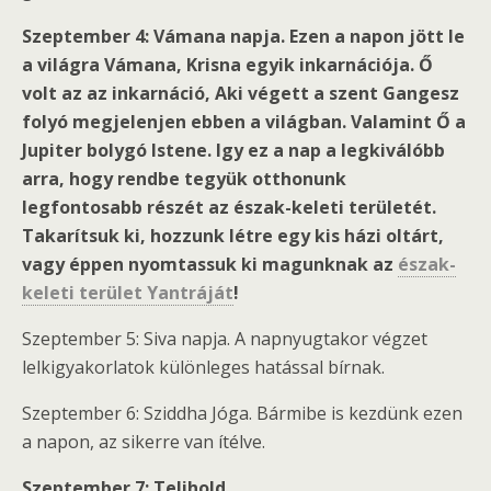
Szeptember 4: Vámana napja. Ezen a napon jött le
a világra Vámana, Krisna egyik inkarnációja. Ő
volt az az inkarnáció, Aki végett a szent Gangesz
folyó megjelenjen ebben a világban. Valamint Ő a
Jupiter bolygó Istene. Igy ez a nap a legkiválóbb
arra, hogy rendbe tegyük otthonunk
legfontosabb részét az észak-keleti területét.
Takarítsuk ki, hozzunk létre egy kis házi oltárt,
vagy éppen nyomtassuk ki magunknak az
észak-
keleti terület Yantráját
!
Szeptember 5: Siva napja. A napnyugtakor végzet
lelkigyakorlatok különleges hatással bírnak.
Szeptember 6: Sziddha Jóga. Bármibe is kezdünk ezen
a napon, az sikerre van ítélve.
Szeptember 7: Telihold.