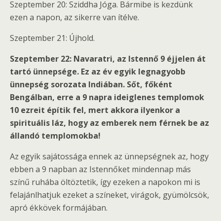
Szeptember 20: Sziddha Jóga. Bármibe is kezdünk
ezen a napon, az sikerre van ítélve.
Szeptember 21: Újhold.
Szeptember 22: Navaratri, az Istennő 9 éjjelen át
tartó ünnepsége. Ez az év egyik legnagyobb
ünnepség sorozata Indiában. Sőt, főként
Bengálban, erre a 9 napra ideiglenes templomok
10 ezreit építik fel, mert akkora ilyenkor a
spirituális láz, hogy az emberek nem férnek be az
állandó templomokba!
Az egyik sajátossága ennek az ünnepségnek az, hogy
ebben a 9 napban az Istennőket mindennap más
színű ruhába öltöztetik, így ezeken a napokon mi is
felajánlhatjuk ezeket a színeket, virágok, gyümölcsök,
apró ékkövek formájában.