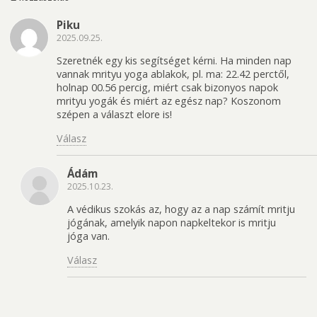
Piku
2025.09.25.
Szeretnék egy kis segítséget kérni. Ha minden nap
vannak mrityu yoga ablakok, pl. ma: 22.42 perctől,
holnap 00.56 percig, miért csak bizonyos napok
mrityu yogák és miért az egész nap? Koszonom
szépen a választ elore is!
Válasz
Ádám
2025.10.23.
A védikus szokás az, hogy az a nap számít mritju
jógának, amelyik napon napkeltekor is mritju
jóga van.
Válasz