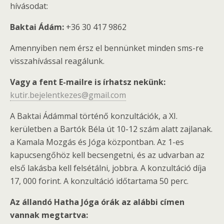
hívásodat:
Baktai Ádám:
+36 30 417 9862
Amennyiben nem érsz el bennünket minden sms-re
visszahívással reagálunk.
Vagy a fent E-mailre is írhatsz nekünk:
kutir.bejelentkezes@gmail.com
A Baktai Ádámmal történő konzultációk, a XI.
kerületben a Bartók Béla út 10-12 szám alatt zajlanak.
a Kamala Mozgás és Jóga központban. Az 1-es
kapucsengőhöz kell becsengetni, és az udvarban az
első lakásba kell felsétálni, jobbra. A konzultáció díja
17, 000 forint. A konzultáció időtartama 50 perc.
Az állandó Hatha Jóga órák az alábbi címen
vannak megtartva: