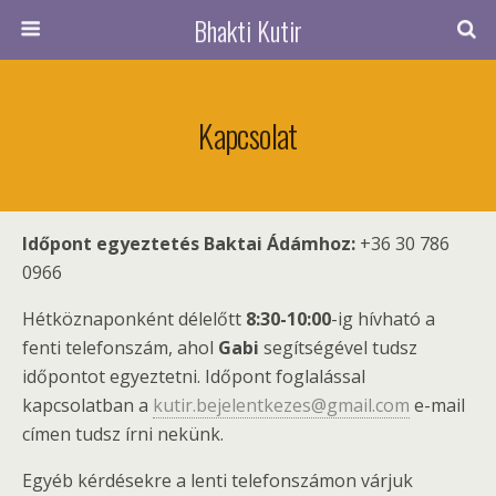
Bhakti Kutir
Kapcsolat
Időpont egyeztetés Baktai Ádámhoz:
+36 30 786
0966
Hétköznaponként délelőtt
8:30-10:00
-ig hívható a
fenti telefonszám, ahol
Gabi
segítségével tudsz
időpontot egyeztetni. Időpont foglalással
kapcsolatban a
kutir.bejelentkezes@gmail.com
e-mail
címen tudsz írni nekünk.
Egyéb kérdésekre a lenti telefonszámon várjuk