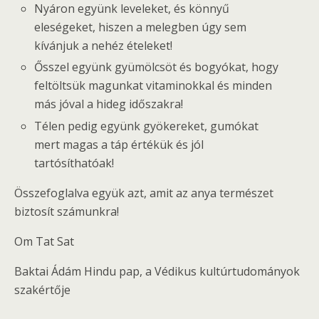
Nyáron együnk leveleket, és könnyű
eleségeket, hiszen a melegben úgy sem
kívánjuk a nehéz ételeket!
Ősszel együnk gyümölcsöt és bogyókat, hogy
feltöltsük magunkat vitaminokkal és minden
más jóval a hideg időszakra!
Télen pedig együnk gyökereket, gumókat
mert magas a táp értékük és jól
tartósíthatóak!
Összefoglalva együk azt, amit az anya természet
biztosít számunkra!
Om Tat Sat
Baktai Ádám Hindu pap, a Védikus kultúrtudományok
szakértője