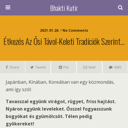
Bhakti Kutir
2021.01.26. • No Comments
Étkezés Az Ősi Távol-Keleti Tradíciók Szerint…
Share
Tweet
Pin
Mail
SMS
Japánban, Kínában, Koreában van egy közmondás,
ami így szól:
Tavasszal együnk virágot, rügyet, friss hajtást.
Nyáron együnk leveleket. Ősszel fogyasszunk
bogyókat és gyümölcsöt. Télen pedig
gyökereket!