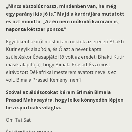
„Nincs abszolút rossz, mindenben van, ha még
egy parányi kis jó is.” Majd a karórájára mutatott
és azt mondta: „Az én nem működő karórám is,
naponta kétszer pontos.”
Egyébként akiről most írtam nektek az eredeti Bhakti
Kutir egyik alapítója, és Ő azt a nevet kapta
születéskor Édesapjától (ő volt az eredeti Bhakti Kutir
másik alapítója), hogy Bimala Prasad. És a most
eltávozott Dél-afrikai mesterem avatott neve is ez
volt. Bimala Prasad. Kemény, nem?
Szóval az áldásotokat kérem Srimán Bimala
Prasad Mahasayára, hogy lelke könnyedén lépjen
be a spirituális világba.
Om Tat Sat