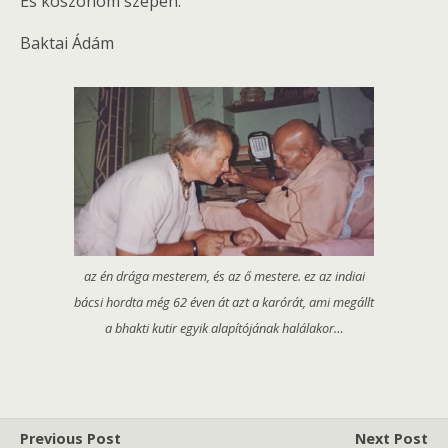
És köszönöm szépen.
Baktai Ádám
az én drága mesterem, és az ő mestere. ez az indiai
bácsi hordta még 62 éven át azt a karórát, ami megállt
a bhakti kutir egyik alapítójának halálakor…
Previous Post
Next Post