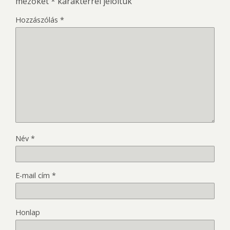
mezőket
*
karakterrel jelöltük
Hozzászólás
*
Név
*
E-mail cím
*
Honlap