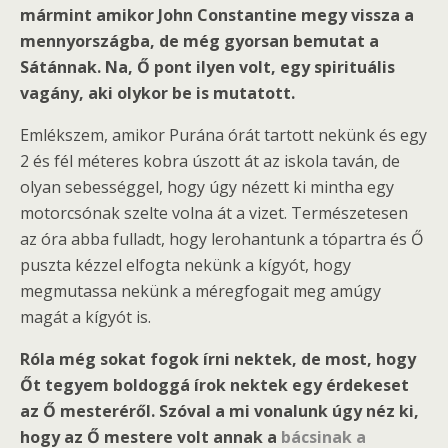
mármint amikor John Constantine megy vissza a
mennyországba, de még gyorsan bemutat a
Sátánnak. Na, Ő pont ilyen volt, egy spirituális
vagány, aki olykor be is mutatott.
Emlékszem, amikor Purána órát tartott nekünk és egy
2 és fél méteres kobra úszott át az iskola taván, de
olyan sebességgel, hogy úgy nézett ki mintha egy
motorcsónak szelte volna át a vizet. Természetesen
az óra abba fulladt, hogy lerohantunk a tópartra és Ő
puszta kézzel elfogta nekünk a kígyót, hogy
megmutassa nekünk a méregfogait meg amúgy
magát a kígyót is.
Róla még sokat fogok írni nektek, de most, hogy
Őt tegyem boldoggá írok nektek egy érdekeset
az Ő mesteréről. Szóval a mi vonalunk úgy néz ki,
hogy az Ő mestere volt annak a
bácsinak a