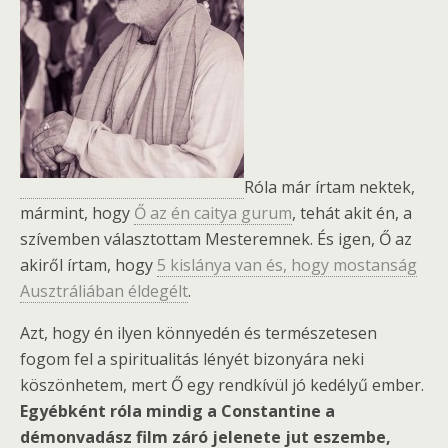
Róla már írtam nektek,
mármint, hogy
Ő az én caitya gurum
, tehát akit én, a
szívemben választottam Mesteremnek. És igen, Ő az
akiről írtam, hogy
5 kislánya van és, hogy mostanság
Ausztráliában éldegélt
.
Azt, hogy én ilyen könnyedén és természetesen
fogom fel a spiritualitás lényét bizonyára neki
köszönhetem, mert Ő egy rendkívül jó kedélyű ember.
Egyébként róla mindig a Constantine a
démonvadász film záró jelenete jut eszembe,