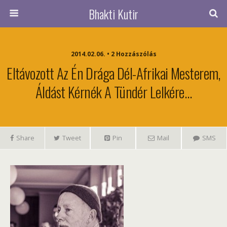
Bhakti Kutir
2014.02.06. • 2 Hozzászólás
Eltávozott Az Én Drága Dél-Afrikai Mesterem,
Áldást Kérnék A Tündér Lelkére…
Share
Tweet
Pin
Mail
SMS