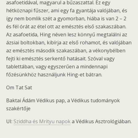
asafoetidával, magyarul a bűzaszattal. Ez egy
hétköznapi fűszer, ami egy fa gyantája valójában, és
így nem bomlik szét a gyomorban, hiába is van 2 – 2
és fél órát az étel ott az emésztés első szakaszában.
Az asafoetida, Hing néven lesz könnyű megtalálni az
ázsiai boltokban, kibírja az első rohamot, és valójában
az emésztés második szakaszában, a vékonybélben
fejti ki emésztés serkentő hatásait. Szóval vagy
tablettában, vagy egyszerűen a mindennapi
főzésünkhöz használjunk Hing-et bátran.
Om Tat Sat
Baktai Ádám Védikus pap, a Védikus tudományok
szakértője
UI:
Sziddha és Mrityu napok
a Védikus Asztrológiában.