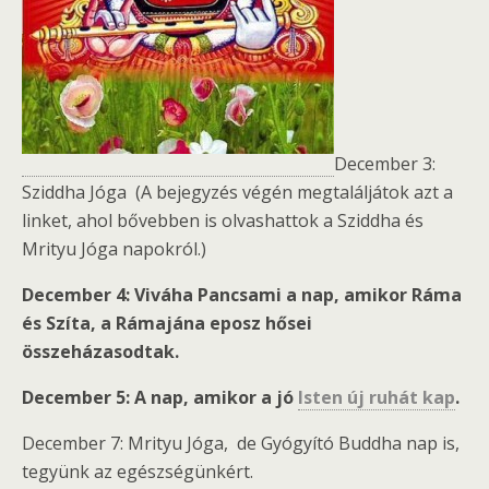
December 3:
Sziddha Jóga (A bejegyzés végén megtaláljátok azt a
linket, ahol bővebben is olvashattok a Sziddha és
Mrityu Jóga napokról.)
December 4: Viváha Pancsami a nap, amikor Ráma
és Szíta, a Rámajána eposz hősei
összeházasodtak.
December 5: A nap, amikor a jó
Isten új ruhát kap
.
December 7: Mrityu Jóga, de Gyógyító Buddha nap is,
tegyünk az egészségünkért.