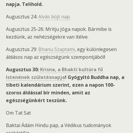
napja. Telihold.
Augusztus 24:
Alvás böjt nap.
Augusztus 25-26: Mritju Jóga napok. Bármibe is
kezdünk, az nehézségekre van ítélve.
Augusztus 29:
Bhanu Szaptami
, egy különlegesen
áldásos nap az egészségünk szempontjából!
Augusztus 30:
Krisna, a Bhakti kultúra fő
Istenének születésnapja
!
Gyógyító Buddha nap, a
tibeti kalendárium szerint, ezen a napon 100-
szoros áldással bír minden, amit az
egészségünkért teszünk.
Om Tat Sat
Baktai Ádám Hindu pap, a Védikus tudományok