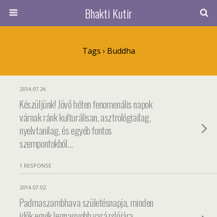
Bhakti Kutir
Tags › Buddha
2014.07.24.
Készüljünk! Jövő héten fenomenális napok
várnak ránk kulturálisan, asztrológiailag,
nyelvtanilag, és egyéb fontos
szempontokból…
1 RESPONSE
2014.07.02.
Padmaszambhava születésnapja, minden
idők egyik legnagyobb varázslójára