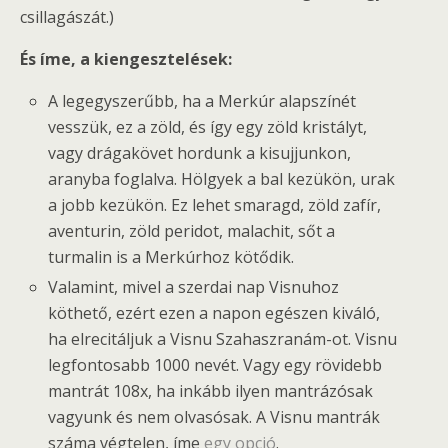
csillagászát.)
És íme, a kiengesztelések:
A legegyszerűbb, ha a Merkúr alapszínét
vesszük, ez a zöld, és így egy zöld kristályt,
vagy drágakövet hordunk a kisujjunkon,
aranyba foglalva. Hölgyek a bal kezükön, urak
a jobb kezükön. Ez lehet smaragd, zöld zafír,
aventurin, zöld peridot, malachit, sőt a
turmalin is a Merkúrhoz kötődik.
Valamint, mivel a szerdai nap Visnuhoz
köthető, ezért ezen a napon egészen kiváló,
ha elrecitáljuk a Visnu Szahaszranám-ot. Visnu
legfontosabb 1000 nevét. Vagy egy rövidebb
mantrát 108x, ha inkább ilyen mantrázósak
vagyunk és nem olvasósak. A Visnu mantrák
száma végtelen, íme
egy opció
.