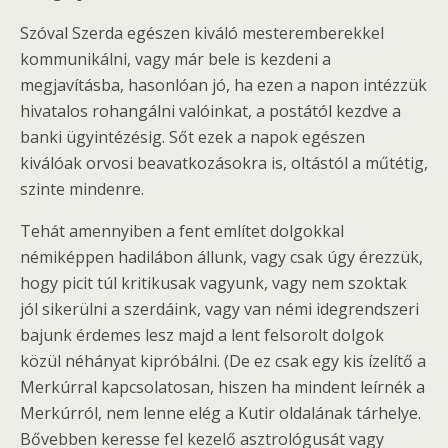
Szóval Szerda egészen kiváló mesteremberekkel
kommunikálni, vagy már bele is kezdeni a
megjavításba, hasonlóan jó, ha ezen a napon intézzük
hivatalos rohangálni valóinkat, a postától kezdve a
banki ügyintézésig. Sőt ezek a napok egészen
kiválóak orvosi beavatkozásokra is, oltástól a műtétig,
szinte mindenre.
Tehát amennyiben a fent említet dolgokkal
némiképpen hadilábon állunk, vagy csak úgy érezzük,
hogy picit túl kritikusak vagyunk, vagy nem szoktak
jól sikerülni a szerdáink, vagy van némi idegrendszeri
bajunk érdemes lesz majd a lent felsorolt dolgok
közül néhányat kipróbálni. (De ez csak egy kis ízelítő a
Merkúrral kapcsolatosan, hiszen ha mindent leírnék a
Merkúrról, nem lenne elég a Kutir oldalának tárhelye.
Bővebben keresse fel kezelő asztrológusát vagy