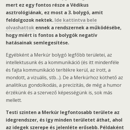
mert ez egy fontos része a Védikus
asztrológiának, ez most a 3. bolygó, amit
feldolgozok nektek.
Ide kattintva bele
olvashattok
ennek a rendszernek a működésébe,
hogy miért is fontos a bolygók negatív
hatásainak semlegesítése.
Egyébként a Merkúr bolygó legfőbb területei, az
intellektusunk és a kommunikáció (és itt mindenféle
és fajta kommunikáció terítékre kerül, az írott, a
mondott, a vizuális, stb…). De a Merkúrhoz köthető az
analitikus gondolkodás, a precizitás, de még a humor
érzékünk és a szervező képességünk is, sok más
mellett.
Testi szinten a Merkúr legfontosabb területe az
idegrendszer, és így minden területet áthat, ahol
az idegek szerepe és jelenléte erősebb. Példaként