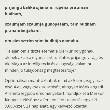
prijangu kalika sjámam,
rúpéna pratimam
budham,
szaumjam szaumja gunopétam,
tam budham
pranamámjaham.
om aim sztrim srim budhája namaha.
“Felajánlom a tiszteletemet a Merkúr bolygónak,
akinek az arca olyan, mint az illatos prijangu virág, és
aki Maga az intelligencia és a lágyság, valamint
minden jó tulajdonság megtestesítője.”
Opcionálisan mantrázhatjuk mind az 5 sort, vagy csak
első 4-et, vagy csak az utolsót, ahogyan időnk engedi.
A lehető legjobb eredményekért mondjuk el a Merkúr
kiengeszteléséhez a fent említett mantrák egyikét
9,000-szer, 21 nap alatt, egy kedvező Szerdai