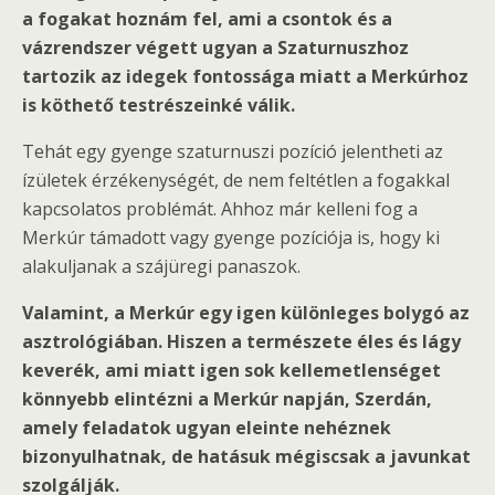
a fogakat hoznám fel, ami a csontok és a
vázrendszer végett ugyan a Szaturnuszhoz
tartozik az idegek fontossága miatt a Merkúrhoz
is köthető testrészeinké válik.
Tehát egy gyenge szaturnuszi pozíció jelentheti az
ízületek érzékenységét, de nem feltétlen a fogakkal
kapcsolatos problémát. Ahhoz már kelleni fog a
Merkúr támadott vagy gyenge pozíciója is, hogy ki
alakuljanak a szájüregi panaszok.
Valamint, a Merkúr egy igen különleges bolygó az
asztrológiában. Hiszen a természete éles és lágy
keverék, ami miatt igen sok kellemetlenséget
könnyebb elintézni a Merkúr napján, Szerdán,
amely feladatok ugyan eleinte nehéznek
bizonyulhatnak, de hatásuk mégiscsak a javunkat
szolgálják.