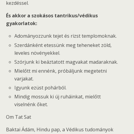
kezdéssel.
És akkor a szokásos tantrikus/védikus
gyakorlatok:
Adományozzunk tejet és rizst templomoknak.
Szerdánként etessünk meg teheneket zöld,
leveles növényekkel.
Szórjunk ki beáztatott magvakat madaraknak.
Mielőtt mi ennénk, próbáljunk megetetni
varjakat.
Igyunk ezüst pohárból.
Mindig mossuk ki új ruháinkat, mielőtt
viselnénk őket.
Om Tat Sat
Baktai Ádám, Hindu pap, a Védikus tudományok