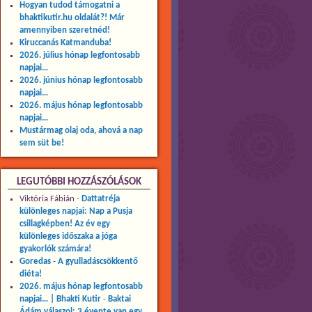
Hogyan tudod támogatni a
bhaktikutir.hu oldalát?! Már
amennyiben szeretnéd!
Kiruccanás Katmanduba!
2026. július hónap legfontosabb
napjai…
2026. június hónap legfontosabb
napjai…
2026. május hónap legfontosabb
napjai…
Mustármag olaj oda, ahová a nap
sem süt be!
LEGUTÓBBI HOZZÁSZÓLÁSOK
Viktória Fábián
-
Dattatréja
különleges napjai: Nap a Pusja
csillagképben! Az év egy
különleges időszaka a jóga
gyakorlók számára!
Goredas
-
A gyulladáscsökkentő
diéta!
2026. május hónap legfontosabb
napjai… | Bhakti Kutir
-
Baktai
Ádám válaszol: 3 évente van egy