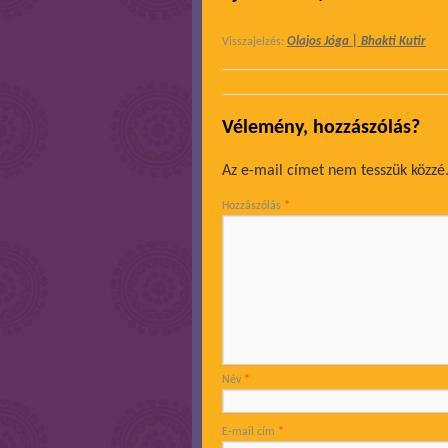
Olajos Jóga | Bhakti Kutir
Visszajelzés:
Vélemény, hozzászólás?
Az e-mail címet nem tesszük közzé
Hozzászólás
*
Név
*
E-mail cím
*