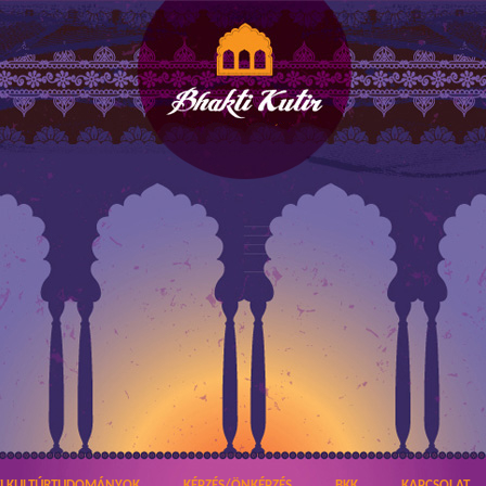
TI KULTÚRTUDOMÁNYOK
KÉPZÉS/ÖNKÉPZÉS
BKK
KAPCSOLAT