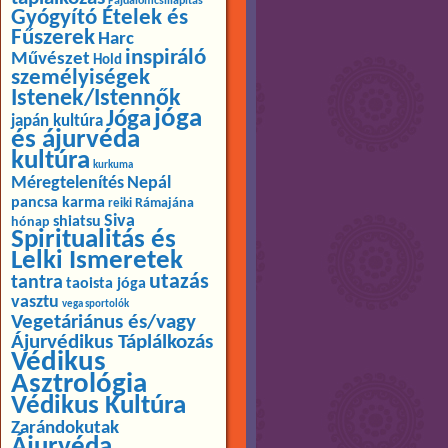
Fájdalomcsillapítás
Gyógyító Ételek és
Fűszerek
Harc
inspiráló
Művészet
Hold
személyiségek
Istenek/Istennők
jóga
Jóga
japán kultúra
és ájurvéda
kultúra
kurkuma
Méregtelenítés
Nepál
pancsa karma
Rámajána
reiki
Siva
shiatsu
hónap
Spiritualitás és
Lelki Ismeretek
utazás
tantra
taoista jóga
vasztu
vega sportolók
Vegetáriánus és/vagy
Ájurvédikus Táplálkozás
Védikus
Asztrológia
Védikus Kultúra
Zarándokutak
Ájurvéda