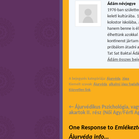
Ádám névjegye
1976-ban születte
keleti kultúrába. 
kolostor iskolába
hanem benne is él
élhettünk azokkal 
kontinenst jártam 
próbálom átadni a
Tat Sat Baktai Ád
Ádám összes bej
A bejegyzés kategóriája:
Ájurvéda
,
Jóga
Kiemelt szavak:
Ájurvéda
,
alkalmi jóga foglal
Közvetlen link
.
←
Ájurvédikus Pszichológia, vag
akartok II. rész (Női Agy/Férfi A
One Response to
Emlékezt
Ájurvéda info…