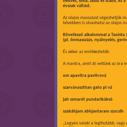
nedves, sima, lassú és stabil, ez
évszak váltást.
Az olajos masszázst végezhetjük m
bővebben is olvashatsz az olajos m
Következő alkalommal a Taoista 
(pl. önmasszázs, nyálnyelés, gerin
És akkor az emlékeztetők:
A mantra, amit át vettünk az óra e
om apavitra pavitrová
szarvávaszthan gato pi vá
jah szmarét pundarikáksó
szabáhjam abhjantaram szucsih
„Legyen valaki a legtisztább, vagy 