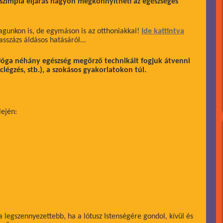
 a szimpla eljárás nagyon megkönnyítheti az egészséges
agunkon is, de egymáson is az otthoniakkal!
Ide kattintva
asszázs áldásos hatásáról…
Jóga néhány egészség megőrző technikáit fogjuk átvenni
clégzés, stb.), a szokásos gyakorlatokon túl.
lején:
a legszennyezettebb, ha a lótusz Istenségére gondol, kívül és