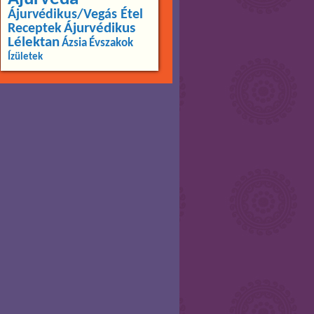
Ájurvédikus/Vegás Étel
Ájurvédikus
Receptek
Lélektan
Ázsia
Évszakok
Ízületek