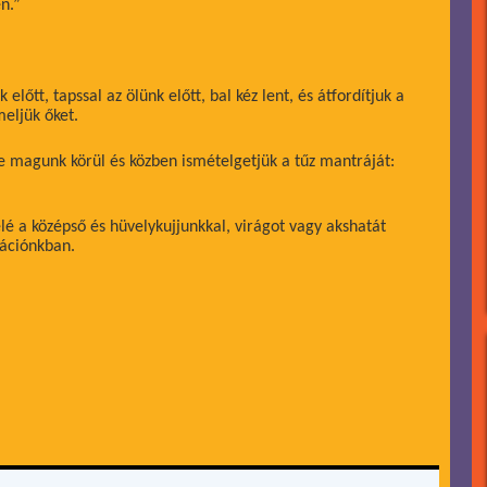
en.”
lőtt, tapssal az ölünk előtt, bal kéz lent, és átfordítjuk a
meljük őket.
le magunk körül és közben ismételgetjük a tűz mantráját:
elé a középső és hüvelykujjunkkal, virágot vagy akshatát
tációnkban.