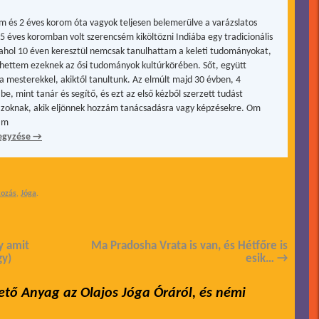
m és 2 éves korom óta vagyok teljesen belemerülve a varázslatos
15 éves koromban volt szerencsém kiköltözni Indiába egy tradicionális
, ahol 10 éven keresztül nemcsak tanulhattam a keleti tudományokat,
hettem ezeknek az ősi tudományok kultúrkörében. Sőt, együtt
a mesterekkel, akiktől tanultunk. Az elmúlt majd 30 évben, 4
be, mint tanár és segítő, és ezt az első kézből szerzett tudást
zoknak, akik eljönnek hozzám tanácsadásra vagy képzésekre. Om
ám
egyzése
→
kozás
,
Jóga
.
y amit
Ma Pradosha Vrata is van, és Hétfőre is
gy)
esik…
→
ető Anyag az Olajos Jóga Óráról, és némi