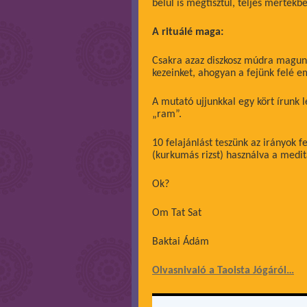
belül is megtisztul, teljes mértékb
A rituálé maga:
Csakra azaz diszkosz múdra magunk e
kezeinket, ahogyan a fejünk felé e
A mutató ujjunkkal egy kört írunk 
„ram”.
10 felajánlást teszünk az irányok f
(kurkumás rizst) használva a medi
Ok?
Om Tat Sat
Baktai Ádám
Olvasnivaló a Taoista Jógáról…