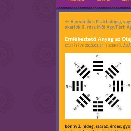
←
Ájurvédikus Pszichológia, vag
akartok II. rész (Női Agy/Férfi A
Emlékeztető Anyag az Olaj
KÖZZÉTÉVE
2013.03.24.
|
SZERZŐ:
ÁD
könnyű, hideg, száraz, érdes, gyo