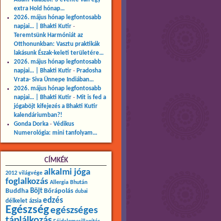
extra Hold hónap…
2026. május hónap legfontosabb
napjai… | Bhakti Kutir
-
Teremtsünk Harmóniát az
Otthonunkban: Vasztu praktikák
lakásunk Észak-keleti területére…
2026. május hónap legfontosabb
napjai… | Bhakti Kutir
-
Pradosha
Vrata- Siva Ünnepe Indiában…
2026. május hónap legfontosabb
napjai… | Bhakti Kutir
-
Mit is fed a
jógaböjt kifejezés a Bhakti Kutir
kalendáriumban?!
Gonda Dorka
-
Védikus
Numerológia: mini tanfolyam…
CÍMKÉK
alkalmi jóga
2012 világvége
foglalkozás
Allergia
Bhután
Buddha
Böjt
Bőrápolás
dubai
edzés
délkelet ázsia
Egészség
egészséges
táplálkozás