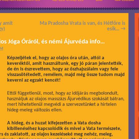
y amit
Ma Pradosha Vrata is van, és Hétfőre is
gy)
esik…
→
os Jóga Óráról, és némi Ájurvéda info…
ÁM
Képzeljétek el, hogy az olajos óra után, attól a
keveréktől, amit használtunk, egy jó páran jelentették,
de én is észrevettem, hogy az őszhajszálaim vagy fele
visszasötétedett, remélem, majd még össze tudom majd
keverni az egzakt kencét!
Ettől függetlenül, most, hogy az időjárás megbolondult,
használjuk az olajos masszázs Ájurvédikus szokását bátran,
mert hihetetlenül megvédi a szervezetünket a hirtelen
hideg-meleg változás ellen.
A hideg, és a huzat kifejezetten a Vata dosha
kibillenéséhez kapcsolódik és mivel a Vata természete,
rs és zaklatott, az olajos kezeléseké meg nehéz, meleg,