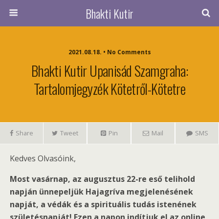
Bhakti Kutir
2021.08.18. • No Comments
Bhakti Kutir Upanisád Szamgraha:
Tartalomjegyzék Kötetről-Kötetre
Share
Tweet
Pin
Mail
SMS
Kedves Olvasóink,
Most vasárnap, az augusztus 22-re eső telihold
napján ünnepeljük Hajagríva megjelenésének
napját, a védák és a spirituális tudás istenének
születésnapját! Ezen a napon indítjuk el az online