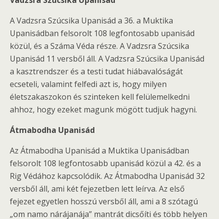
Vadzsra Szúcsika Upanisád
A Vadzsra Szúcsika Upanisád a 36. a Muktika
Upanisádban felsorolt 108 legfontosabb upanisád
közül, és a Száma Véda része. A Vadzsra Szúcsika
Upanisád 11 versből áll. A Vadzsra Szúcsika Upanisád
a kasztrendszer és a testi tudat hiábavalóságát
ecseteli, valamint felfedi azt is, hogy milyen
életszakaszokon és szinteken kell felülemelkedni
ahhoz, hogy ezeket magunk mögött tudjuk hagyni.
Átmabodha Upanisád
Az Átmabodha Upanisád a Muktika Upanisádban
felsorolt 108 legfontosabb upanisád közül a 42. és a
Rig Védához kapcsolódik. Az Átmabodha Upanisád 32
versből áll, ami két fejezetben lett leírva. Az első
fejezet egyetlen hosszú versből áll, ami a 8 szótagú
„om namo nárájanája” mantrát dicsőíti és több helyen