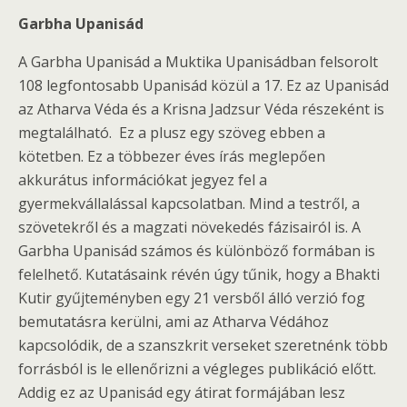
Garbha Upanisád
A Garbha Upanisád a Muktika Upanisádban felsorolt
108 legfontosabb Upanisád közül a 17. Ez az Upanisád
az Atharva Véda és a Krisna Jadzsur Véda részeként is
megtalálható. Ez a plusz egy szöveg ebben a
kötetben. Ez a többezer éves írás meglepően
akkurátus információkat jegyez fel a
gyermekvállalással kapcsolatban. Mind a testről, a
szövetekről és a magzati növekedés fázisairól is. A
Garbha Upanisád számos és különböző formában is
felelhető. Kutatásaink révén úgy tűnik, hogy a Bhakti
Kutir gyűjteményben egy 21 versből álló verzió fog
bemutatásra kerülni, ami az Atharva Védához
kapcsolódik, de a szanszkrit verseket szeretnénk több
forrásból is le ellenőrizni a végleges publikáció előtt.
Addig ez az Upanisád egy átirat formájában lesz