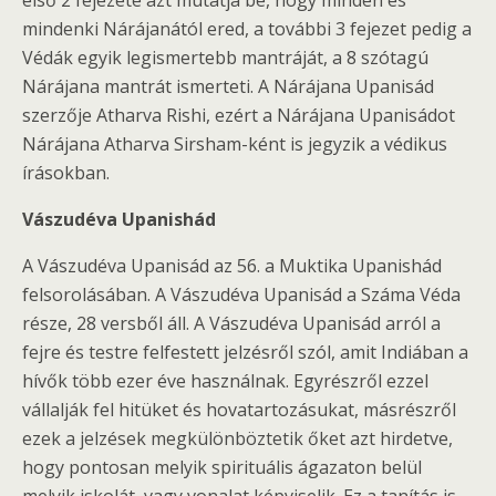
első 2 fejezete azt mutatja be, hogy minden és
mindenki Nárájanától ered, a további 3 fejezet pedig a
Védák egyik legismertebb mantráját, a 8 szótagú
Nárájana mantrát ismerteti. A Nárájana Upanisád
szerzője Atharva Rishi, ezért a Nárájana Upanisádot
Nárájana Atharva Sirsham-ként is jegyzik a védikus
írásokban.
Vászudéva Upanishád
A Vászudéva Upanisád az 56. a Muktika Upanishád
felsorolásában. A Vászudéva Upanisád a Száma Véda
része, 28 versből áll. A Vászudéva Upanisád arról a
fejre és testre felfestett jelzésről szól, amit Indiában a
hívők több ezer éve használnak. Egyrészről ezzel
vállalják fel hitüket és hovatartozásukat, másrészről
ezek a jelzések megkülönböztetik őket azt hirdetve,
hogy pontosan melyik spirituális ágazaton belül