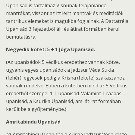
Upanisád is tartalmaz Visnunak felajánlandó
mantrákat, viszont az itt leírt mantrák és meditációk
tantrikus elemeket is magukba foglalnak. A Dattatréja
Upanisád 3 fejezetből áll, és átirat formában kerül
bemutatásra.
Negyedik kötet: 5 + 1 Jóga Upanisád.
(Az upanisádok 5 védikus eredethez vannak kötve,
ugyanis egyes upanisádok a Jadzsur Véda Sukla
(fehér), egyesek pedig a Krisna (fekete) szakaszához
vannak rendelve. Ebben a kötetben mind az 5 Védikus
eredetből szerepel 1-1 upanisád. Valamint 1 ráadás
upanisád, a Ksurika Upanisád, ami átirat formában
került be a gyűjteménybe.)
Amritabindu Upanisád
Az Amritabindu Upanisád a Krisna Jadzsur Véda része,