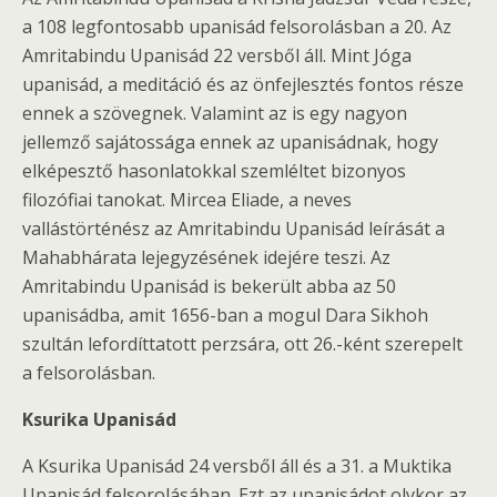
a 108 legfontosabb upanisád felsorolásban a 20. Az
Amritabindu Upanisád 22 versből áll. Mint Jóga
upanisád, a meditáció és az önfejlesztés fontos része
ennek a szövegnek. Valamint az is egy nagyon
jellemző sajátossága ennek az upanisádnak, hogy
elképesztő hasonlatokkal szemléltet bizonyos
filozófiai tanokat. Mircea Eliade, a neves
vallástörténész az Amritabindu Upanisád leírását a
Mahabhárata lejegyzésének idejére teszi. Az
Amritabindu Upanisád is bekerült abba az 50
upanisádba, amit 1656-ban a mogul Dara Sikhoh
szultán lefordíttatott perzsára, ott 26.-ként szerepelt
a felsorolásban.
Ksurika Upanisád
A Ksurika Upanisád 24 versből áll és a 31. a Muktika
Upanisád felsorolásában. Ezt az upanisádot olykor az