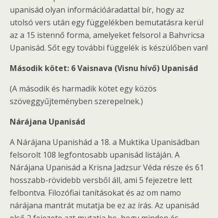
upanisád olyan információáradattal bír, hogy az
utolsó vers után egy függelékben bemutatásra kerül
az a 15 istennő forma, amelyeket felsorol a Bahvricsa
Upanisád. Sőt egy további függelék is készülőben van!
Második kötet: 6 Vaisnava (Visnu hívő) Upanisád
(A második és harmadik kötet egy közös
szöveggyűjteményben szerepelnek.)
Nárájana Upanisád
A Nárájana Upanishád a 18. a Muktika Upanisádban
felsorolt 108 legfontosabb upanisád listáján. A
Nárájana Upanisád a Krisna Jadzsur Véda része és 61
hosszabb-rövidebb versből áll, ami 5 fejezetre lett
felbontva. Filozófiai tanításokat és az om namo
nárájana mantrát mutatja be ez az írás. Az upanisád