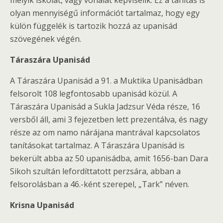
melyik iskolát, vagy vonalat képviselik. Ez a tanítás is
olyan mennyiségű információt tartalmaz, hogy egy
külön függelék is tartozik hozzá az upanisád
szövegének végén.
Táraszára Upanisád
A Táraszára Upanisád a 91. a Muktika Upanisádban
felsorolt 108 legfontosabb upanisád közül. A
Táraszára Upanisád a Sukla Jadzsur Véda része, 16
versből áll, ami 3 fejezetben lett prezentálva, és nagy
része az om namo nárájana mantrával kapcsolatos
tanításokat tartalmaz. A Táraszára Upanisád is
bekerült abba az 50 upanisádba, amit 1656-ban Dara
Sikoh szultán lefordíttatott perzsára, abban a
felsorolásban a 46.-ként szerepel, „Tark” néven.
Krisna Upanisád