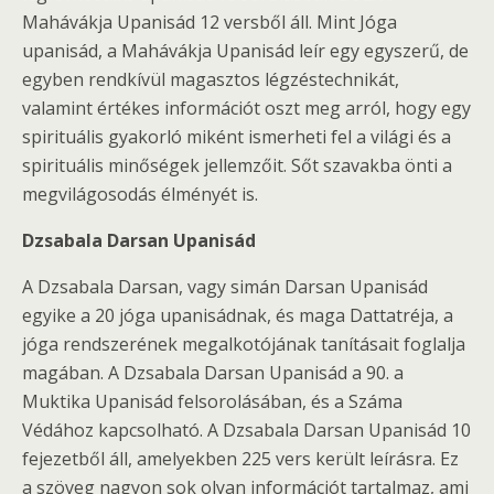
Mahávákja Upanisád 12 versből áll. Mint Jóga
upanisád, a Mahávákja Upanisád leír egy egyszerű, de
egyben rendkívül magasztos légzéstechnikát,
valamint értékes információt oszt meg arról, hogy egy
spirituális gyakorló miként ismerheti fel a világi és a
spirituális minőségek jellemzőit. Sőt szavakba önti a
megvilágosodás élményét is.
Dzsabala Darsan Upanisád
A Dzsabala Darsan, vagy simán Darsan Upanisád
egyike a 20 jóga upanisádnak, és maga Dattatréja, a
jóga rendszerének megalkotójának tanításait foglalja
magában. A Dzsabala Darsan Upanisád a 90. a
Muktika Upanisád felsorolásában, és a Száma
Védához kapcsolható. A Dzsabala Darsan Upanisád 10
fejezetből áll, amelyekben 225 vers került leírásra. Ez
a szöveg nagyon sok olyan információt tartalmaz, ami