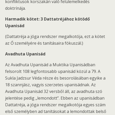
konfliktusok korszakán való felülemelkedés
doktrínája.
Harmadik kötet: 3 Dattatréjához kötödő
Upanisád
(Dattatréja a jóga rendszer megalkotója, ezt a kötet
az Ő személyére és tanításaira fókuszál.)
Avadhuta Upanisád
Az Avadhuta Upanisád a Muktika Upanisádban
felsorolt 108 legfontosabb upanisád közül a 79. A
Sukla Jadzsur Véda része és besorolásában egyike a
18 szannjász, vagyis szerzetes upanisádnak. Az
Avadhuta Upanisád 32 versből áll, az avadhuta szó
jelentése pedig „lemondott”. Ebben az upanisádban
Dattatréja, a jóga rendszer megalkotója egyes szám
első személyben ad tanításokat a lemondottak belső