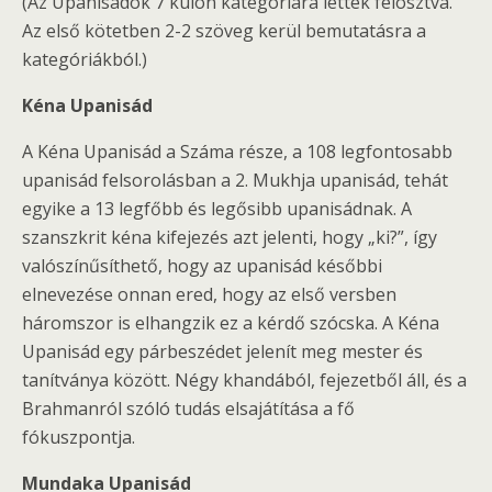
(Az Upanisádok 7 külön kategóriára lettek felosztva.
Az első kötetben 2-2 szöveg kerül bemutatásra a
kategóriákból.)
Kéna Upanisád
A Kéna Upanisád a Száma része, a 108 legfontosabb
upanisád felsorolásban a 2. Mukhja upanisád, tehát
egyike a 13 legfőbb és legősibb upanisádnak. A
szanszkrit kéna kifejezés azt jelenti, hogy „ki?”, így
valószínűsíthető, hogy az upanisád későbbi
elnevezése onnan ered, hogy az első versben
háromszor is elhangzik ez a kérdő szócska. A Kéna
Upanisád egy párbeszédet jelenít meg mester és
tanítványa között. Négy khandából, fejezetből áll, és a
Brahmanról szóló tudás elsajátítása a fő
fókuszpontja.
Mundaka Upanisád