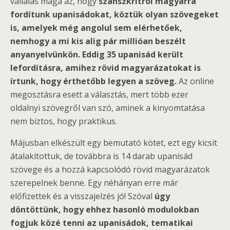
vállalás maga az, hogy
szanszkritról magyarra
fordítunk upanisádokat, köztük olyan szövegeket
is, amelyek még angolul sem elérhetőek,
nemhogy a mi kis alig pár millióan beszélt
anyanyelvünkön. Eddig 35 upanisád került
lefordításra, amihez rövid magyarázatokat is
írtunk, hogy érthetőbb legyen a szöveg.
Az online
megosztásra esett a választás, mert több ezer
oldalnyi szövegről van szó, aminek a kinyomtatása
nem biztos, hogy praktikus.
Májusban elkészült egy bemutató kötet, ezt egy kicsit
átalakítottuk, de továbbra is 14 darab upanisád
szövege és a hozzá kapcsolódó rövid magyarázatok
szerepelnek benne. Egy néhányan erre már
előfizettek és a visszajelzés jó! Szóval
úgy
döntöttünk, hogy ehhez hasonló modulokban
fogjuk közé tenni az upanisádok, tematikai