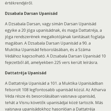
értékrendjéről.
Dzsabala Darsan Upanisád
A Dzsabala Darsan, vagy simán Darsan Upanisád
egyike a 20 jóga upanisádnak, és maga Dattatréja, a
jóga rendszerének megalkotójának tanításait foglalja
magában. A Dzsabala Darsan Upanisád a 90. a
Muktika Upanisád felsorolásában, és a Száma
Védához kapcsolható. A Dzsabala Darsan Upanisád 10
fejezetből áll, amelyekben 225 vers került leírásra.
Dattatréja Upanisád
A Dattatréja Upanisád a 101. a Muktika Upanisádban
felsorolt 108 legfontosabb upanisád közül. Az Atharva
Véda része és besorolásában vaisnava upanisád,
tehát a Visnu követők upanisádjai közé tartozik. Más
vaisnava upanisádokhoz hasonlóan a Dattatréja