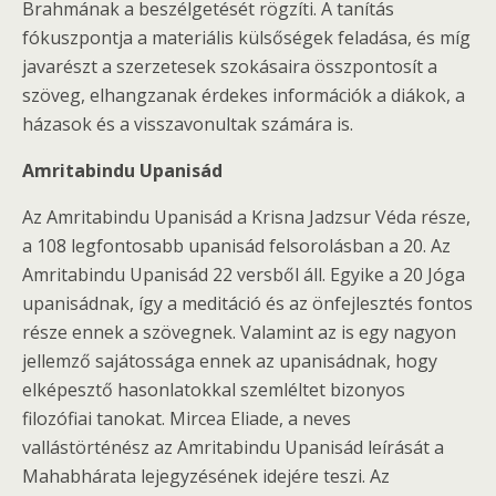
Brahmának a beszélgetését rögzíti. A tanítás
fókuszpontja a materiális külsőségek feladása, és míg
javarészt a szerzetesek szokásaira összpontosít a
szöveg, elhangzanak érdekes információk a diákok, a
házasok és a visszavonultak számára is.
Amritabindu Upanisád
Az Amritabindu Upanisád a Krisna Jadzsur Véda része,
a 108 legfontosabb upanisád felsorolásban a 20. Az
Amritabindu Upanisád 22 versből áll. Egyike a 20 Jóga
upanisádnak, így a meditáció és az önfejlesztés fontos
része ennek a szövegnek. Valamint az is egy nagyon
jellemző sajátossága ennek az upanisádnak, hogy
elképesztő hasonlatokkal szemléltet bizonyos
filozófiai tanokat. Mircea Eliade, a neves
vallástörténész az Amritabindu Upanisád leírását a
Mahabhárata lejegyzésének idejére teszi. Az