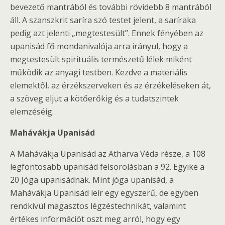
bevezető mantrából és további rövidebb 8 mantrából
áll. A szanszkrit saríra szó testet jelent, a saríraka
pedig azt jelenti „megtestesült”. Ennek fényében az
upanisád fő mondanivalója arra irányul, hogy a
megtestesült spirituális természetű lélek miként
működik az anyagi testben. Kezdve a materiális
elemektől, az érzékszerveken és az érzékeléseken át,
a szöveg eljut a kötőerőkig és a tudatszintek
elemzéséig.
Mahávákja Upanisád
A Mahávákja Upanisád az Atharva Véda része, a 108
legfontosabb upanisád felsorolásban a 92. Egyike a
20 Jóga upanisádnak. Mint jóga upanisád, a
Mahávákja Upanisád leír egy egyszerű, de egyben
rendkívül magasztos légzéstechnikát, valamint
értékes információt oszt meg arról, hogy egy