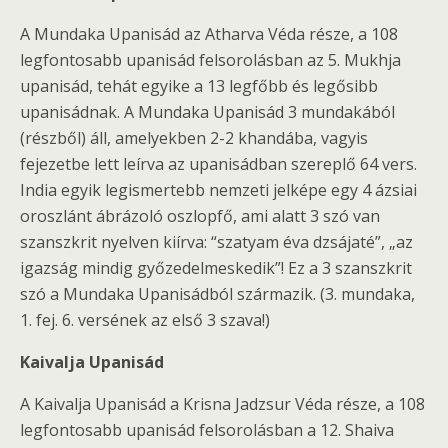
A Mundaka Upanisád az Atharva Véda része, a 108
legfontosabb upanisád felsorolásban az 5. Mukhja
upanisád, tehát egyike a 13 legfőbb és legősibb
upanisádnak. A Mundaka Upanisád 3 mundakából
(részből) áll, amelyekben 2-2 khandába, vagyis
fejezetbe lett leírva az upanisádban szereplő 64 vers.
India egyik legismertebb nemzeti jelképe egy 4 ázsiai
oroszlánt ábrázoló oszlopfő, ami alatt 3 szó van
szanszkrit nyelven kiírva: “szatyam éva dzsájaté”, „az
igazság mindig győzedelmeskedik”! Ez a 3 szanszkrit
szó a Mundaka Upanisádból származik. (3. mundaka,
1. fej. 6. versének az első 3 szava!)
Kaivalja Upanisád
A Kaivalja Upanisád a Krisna Jadzsur Véda része, a 108
legfontosabb upanisád felsorolásban a 12. Shaiva