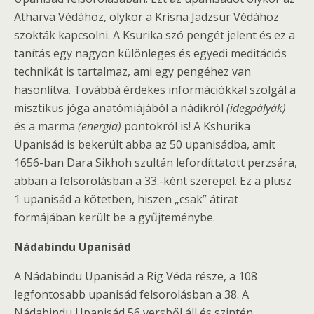
Atharva Védához, olykor a Krisna Jadzsur Védához
szokták kapcsolni. A Ksurika szó pengét jelent és ez a
tanítás egy nagyon különleges és egyedi meditációs
technikát is tartalmaz, ami egy pengéhez van
hasonlítva. Továbbá érdekes információkkal szolgál a
misztikus jóga anatómiájából a nádikról
(idegpályák)
és a marma
(energia)
pontokról is! A Kshurika
Upanisád is bekerült abba az 50 upanisádba, amit
1656-ban Dara Sikhoh szultán lefordíttatott perzsára,
abban a felsorolásban a 33.-ként szerepel. Ez a plusz
1 upanisád a kötetben, hiszen „csak” átirat
formájában került be a gyűjteménybe.
Nádabindu Upanisád
A Nádabindu Upanisád a Rig Véda része, a 108
legfontosabb upanisád felsorolásban a 38. A
Nádabindu Upanisád 56 versből áll és szintén