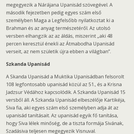
megegyezik a Nárájana Upanisád szövegével. A
második fejezetben pedig egyes szám első
személyben Maga a Legfelsőbb nyilatkoztat ki a
Brahman és az anyag természetéről. Az utolsó
versben elhangzik az az áldás, miszerint „aki 48
percen keresztül énekli az Átmabodha Upanisád
verseit, az nem születik újra ebben a világban”.
Szkanda Upanisád
A Skanda Upanisád a Muktika Upanisádban felsorolt
108 legfontosabb upanisád közül az 51., és a Krisna
Jadzsur Védához kapcsolódik. A Szkanda Upanisád 15
versből áll. A Szkanda Upanisád elbeszélője Kartikéja,
Siva fia, aki egyes szám első személyben adja át az
upanisád tanításait. Az upanisád egyik fő tanítása,
hogy Siva lélek minőség, de a tiszta formája Sivának,
Szadásiva teljesen megegyezik Visnuval.