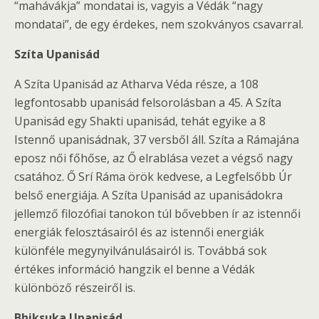
“mahávákja” mondatai is, vagyis a Védák “nagy
mondatai”, de egy érdekes, nem szokványos csavarral.
Szíta Upanisád
A Szíta Upanisád az Atharva Véda része, a 108
legfontosabb upanisád felsorolásban a 45. A Szíta
Upanisád egy Shakti upanisád, tehát egyike a 8
Istennő upanisádnak, 37 versből áll. Szíta a Rámajána
eposz női főhőse, az Ő elrablása vezet a végső nagy
csatához. Ő Srí Ráma örök kedvese, a Legfelsőbb Úr
belső energiája. A Szíta Upanisád az upanisádokra
jellemző filozófiai tanokon túl bővebben ír az istennői
energiák felosztásairól és az istennői energiák
különféle megynyilvánulásairól is. Továbbá sok
értékes információ hangzik el benne a Védák
különböző részeiről is.
Bhiksuka Upanisád