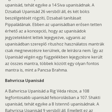
upanisád, tehát egyike a 14 Siva upanisádnak. A
Dzsabali Upanisád 26 versből áll, és két bölcs
beszélgetését rögzíti, Dzsabali tanításait
Pippaládának. Ebben az upanisádban erősen tetten
érhető az a koncepció, hogy az upanisádok
jegyzetekként lettek lejegyezve, ugyanis az
upanisádban szereplő rítushoz használatos mantrák
csak megnevezésre kerülnek, de leírásra nem. Így az
Upanisád végén egy függelékben lejegyzésre került
az összes mantra, többek között egy olyan fontos
mantra is, mint a Pancsa Brahma.
Bahvricsa Upanisád
A Bahvricsa Upanisád a Rig Véda része, a 108
legfontosabb upanisád felsorolásban a 107. Shakti
upanisád, tehát egyike a 8 Istennő upanisádnak. A
Bahvricsa Upanisád 9 versből áll. Emellett ez az