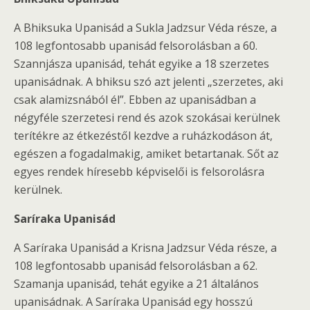
A Bhiksuka Upanisád a Sukla Jadzsur Véda része, a
108 legfontosabb upanisád felsorolásban a 60.
Szannjásza upanisád, tehát egyike a 18 szerzetes
upanisádnak. A bhiksu szó azt jelenti „szerzetes, aki
csak alamizsnából él”. Ebben az upanisádban a
négyféle szerzetesi rend és azok szokásai kerülnek
terítékre az étkezéstől kezdve a ruházkodáson át,
egészen a fogadalmakig, amiket betartanak. Sőt az
egyes rendek híresebb képviselői is felsorolásra
kerülnek.
Saríraka Upanisád
A Saríraka Upanisád a Krisna Jadzsur Véda része, a
108 legfontosabb upanisád felsorolásban a 62.
Szamanja upanisád, tehát egyike a 21 általános
upanisádnak. A Saríraka Upanisád egy hosszú