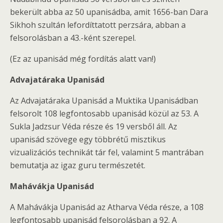
bekerült abba az 50 upanisádba, amit 1656-ban Dara
Sikhoh szultán lefordíttatott perzsára, abban a
felsorolásban a 43.-ként szerepel.
(Ez az upanisád még fordítás alatt van!)
Advajatáraka Upanisád
Az Advajatáraka Upanisád a Muktika Upanisádban
felsorolt 108 legfontosabb upanisád közül az 53. A
Sukla Jadzsur Véda része és 19 versből áll. Az
upanisád szövege egy többrétű misztikus
vizualizációs technikát tár fel, valamint 5 mantrában
bemutatja az igaz guru természetét.
Mahávákja Upanisád
A Mahávákja Upanisád az Atharva Véda része, a 108
legfontosabb upanisád felsorolásban a 92. A