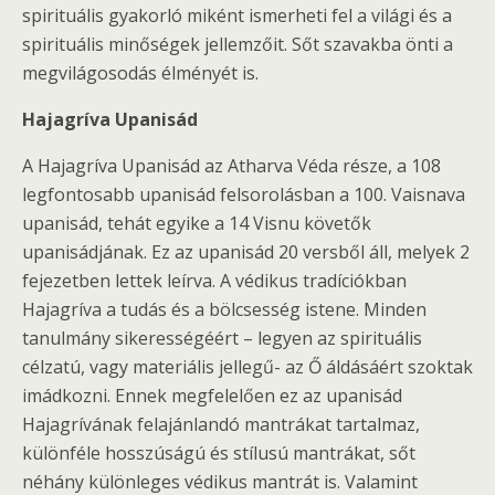
spirituális gyakorló miként ismerheti fel a világi és a
spirituális minőségek jellemzőit. Sőt szavakba önti a
megvilágosodás élményét is.
Hajagríva Upanisád
A Hajagríva Upanisád az Atharva Véda része, a 108
legfontosabb upanisád felsorolásban a 100. Vaisnava
upanisád, tehát egyike a 14 Visnu követők
upanisádjának. Ez az upanisád 20 versből áll, melyek 2
fejezetben lettek leírva. A védikus tradíciókban
Hajagríva a tudás és a bölcsesség istene. Minden
tanulmány sikerességéért – legyen az spirituális
célzatú, vagy materiális jellegű- az Ő áldásáért szoktak
imádkozni. Ennek megfelelően ez az upanisád
Hajagrívának felajánlandó mantrákat tartalmaz,
különféle hosszúságú és stílusú mantrákat, sőt
néhány különleges védikus mantrát is. Valamint