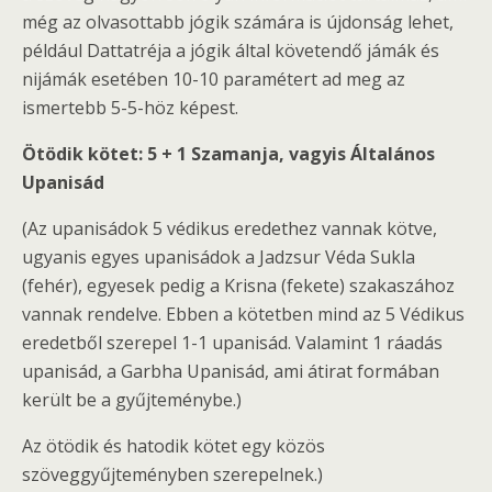
még az olvasottabb jógik számára is újdonság lehet,
például Dattatréja a jógik által követendő jámák és
nijámák esetében 10-10 paramétert ad meg az
ismertebb 5-5-höz képest.
Ötödik kötet: 5 + 1 Szamanja, vagyis Általános
Upanisád
(Az upanisádok 5 védikus eredethez vannak kötve,
ugyanis egyes upanisádok a Jadzsur Véda Sukla
(fehér), egyesek pedig a Krisna (fekete) szakaszához
vannak rendelve. Ebben a kötetben mind az 5 Védikus
eredetből szerepel 1-1 upanisád. Valamint 1 ráadás
upanisád, a Garbha Upanisád, ami átirat formában
került be a gyűjteménybe.)
Az ötödik és hatodik kötet egy közös
szöveggyűjteményben szerepelnek.)