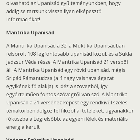
olvasható az Upanisád gyűjteményünkben, hogy
addig se tartsunk vissza ilyen elképesztő
információkat!
Mantrika Upanisád
A Mantrika Upanisád a 32. a Muktika Upanisádban
felsorolt 108 legfontosabb upanisád közül, és a Sukla
Jadzsur Véda része. A Mantrika Upanisád 21 versből
áll. A Mantrika Upanisád egy rövid upanisád, mégis
Sripád Rámanudzsa (a 4 nagy vaisnava ágazat
egyikének fő alakja) is idéz a szövegből, így
egyértelműen fontos szövegről van szó. A Mantrika
Upanisád a 21 verséhez képest egy rendkívül széles
témakörben dolgoz fel filozófiai tételeket, ugyanakkor
fókuszba a Legfelsőbb, az egyéni lélek és materiális
energia került.