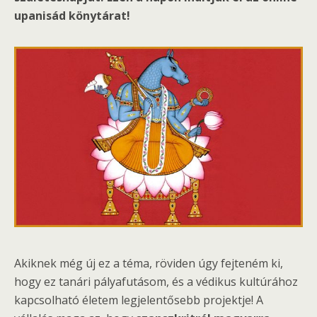
upanisád könytárat!
Akiknek még új ez a téma, röviden úgy fejteném ki,
hogy ez tanári pályafutásom, és a védikus kultúrához
kapcsolható életem legjelentősebb projektje! A