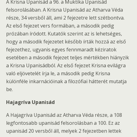
A Krisna Upanisád a 96. a Muktika Upanisád
felsorolásában. A Krisna Upanisád az Atharva Véda
része, 34 versből áll, ami 2 fejezetre lett szétbontva.
Az első fejezet vers formában, a második pedig
prózában íródott. Kutatók szerint az is lehetséges,
hogy a második fejezetet később írták hozzá az első
fejezethez, ugyanis egyes fennmaradt kéziratok
esetében a második fejezet teljes mértékben hiányzik
a Krisna Upanisádból. Az első fejezet Krisna evilágra
való eljövetelét írja le, a második pedig Krisna
különféle inkarnációinak a filozófiai hátterét mutatja
be.
Hajagríva Upanisád
A Hajagríva Upanisád az Atharva Véda része, a 108
legfontosabb upanisád felsorolásban a 100. Ez az
upanisád 20 versből áll, melyek 2 fejezetben lettek