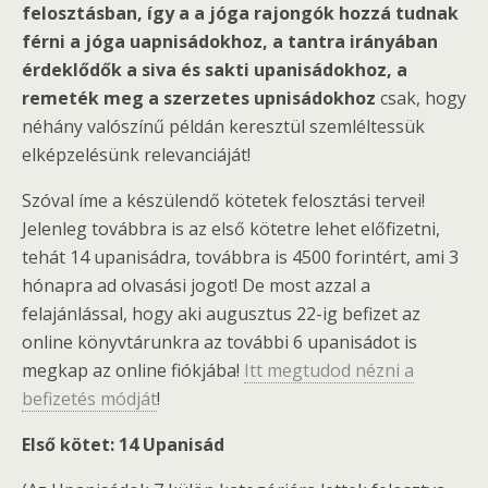
felosztásban, így a a jóga rajongók hozzá tudnak
férni a jóga uapnisádokhoz, a tantra irányában
érdeklődők a siva és sakti upanisádokhoz, a
remeték meg a szerzetes upnisádokhoz
csak, hogy
néhány valószínű példán keresztül szemléltessük
elképzelésünk relevanciáját!
Szóval íme a készülendő kötetek felosztási tervei!
Jelenleg továbbra is az első kötetre lehet előfizetni,
tehát 14 upanisádra, továbbra is 4500 forintért, ami 3
hónapra ad olvasási jogot! De most azzal a
felajánlással, hogy aki augusztus 22-ig befizet az
online könyvtárunkra az további 6 upanisádot is
megkap az online fiókjába!
Itt megtudod nézni a
befizetés módját
!
Első kötet: 14 Upanisád