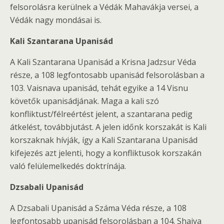
felsorolásra kerülnek a Védák Mahavákja versei, a
Védák nagy mondásai is.
Kali Szantarana Upanisád
A Kali Szantarana Upanisád a Krisna Jadzsur Véda
része, a 108 legfontosabb upanisád felsorolásban a
103. Vaisnava upanisád, tehát egyike a 14 Visnu
követők upanisádjának. Maga a kali szó
konfliktust/félreértést jelent, a szantarana pedig
átkelést, továbbjutást. A jelen időnk korszakát is Kali
korszaknak hívják, így a Kali Szantarana Upanisád
kifejezés azt jelenti, hogy a konfliktusok korszakán
való felülemelkedés doktrínája.
Dzsabali Upanisád
A Dzsabali Upanisád a Száma Véda része, a 108
legfontosabb upanisád felsorolásban a 104. Shaiva