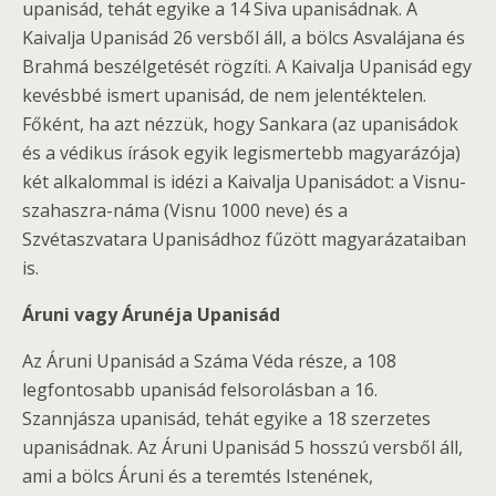
upanisád, tehát egyike a 14 Siva upanisádnak. A
Kaivalja Upanisád 26 versből áll, a bölcs Asvalájana és
Brahmá beszélgetését rögzíti. A Kaivalja Upanisád egy
kevésbbé ismert upanisád, de nem jelentéktelen.
Főként, ha azt nézzük, hogy Sankara (az upanisádok
és a védikus írások egyik legismertebb magyarázója)
két alkalommal is idézi a Kaivalja Upanisádot: a Visnu-
szahaszra-náma (Visnu 1000 neve) és a
Szvétaszvatara Upanisádhoz fűzött magyarázataiban
is.
Áruni vagy Árunéja Upanisád
Az Áruni Upanisád a Száma Véda része, a 108
legfontosabb upanisád felsorolásban a 16.
Szannjásza upanisád, tehát egyike a 18 szerzetes
upanisádnak. Az Áruni Upanisád 5 hosszú versből áll,
ami a bölcs Áruni és a teremtés Istenének,