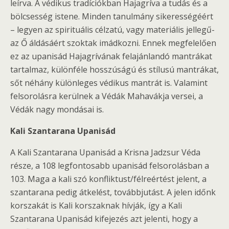
leírva. A védikus tradíciókban Hajagríva a tudás és a
bölcsesség istene. Minden tanulmány sikerességéért
– legyen az spirituális célzatú, vagy materiális jellegű-
az Ő áldásáért szoktak imádkozni. Ennek megfelelően
ez az upanisád Hajagrívának felajánlandó mantrákat
tartalmaz, különféle hosszúságú és stílusú mantrákat,
sőt néhány különleges védikus mantrát is. Valamint
felsorolásra kerülnek a Védák Mahavákja versei, a
Védák nagy mondásai is.
Kali Szantarana Upanisád
A Kali Szantarana Upanisád a Krisna Jadzsur Véda
része, a 108 legfontosabb upanisád felsorolásban a
103. Maga a kali szó konfliktust/félreértést jelent, a
szantarana pedig átkelést, továbbjutást. A jelen időnk
korszakát is Kali korszaknak hívják, így a Kali
Szantarana Upanisád kifejezés azt jelenti, hogy a