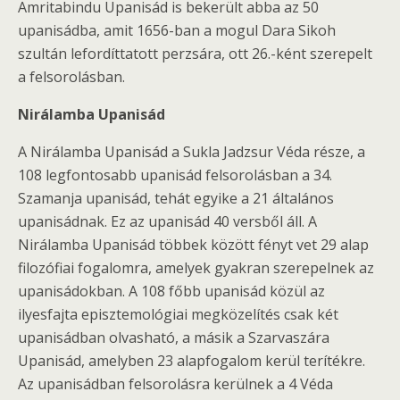
Amritabindu Upanisád is bekerült abba az 50
upanisádba, amit 1656-ban a mogul Dara Sikoh
szultán lefordíttatott perzsára, ott 26.-ként szerepelt
a felsorolásban.
Nirálamba Upanisád
A Nirálamba Upanisád a Sukla Jadzsur Véda része, a
108 legfontosabb upanisád felsorolásban a 34.
Szamanja upanisád, tehát egyike a 21 általános
upanisádnak. Ez az upanisád 40 versből áll. A
Nirálamba Upanisád többek között fényt vet 29 alap
filozófiai fogalomra, amelyek gyakran szerepelnek az
upanisádokban. A 108 főbb upanisád közül az
ilyesfajta episztemológiai megközelítés csak két
upanisádban olvasható, a másik a Szarvaszára
Upanisád, amelyben 23 alapfogalom kerül terítékre.
Az upanisádban felsorolásra kerülnek a 4 Véda