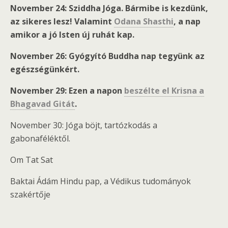
November 24: Sziddha Jóga. Bármibe is kezdünk,
az sikeres lesz! Valamint
Odana Shasthi
, a nap
amikor a jó Isten új ruhát kap.
November 26: Gyógyító Buddha nap tegyünk az
egészségünkért.
November 29: Ezen a napon
beszélte el Krisna a
Bhagavad Gitát
.
November 30: Jóga böjt, tartózkodás a
gabonaféléktől.
Om Tat Sat
Baktai Ádám Hindu pap, a Védikus tudományok
szakértője