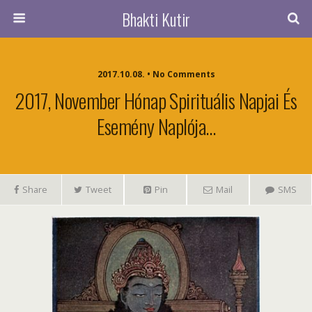
Bhakti Kutir
2017.10.08. • No Comments
2017, November Hónap Spirituális Napjai És
Esemény Naplója…
Share
Tweet
Pin
Mail
SMS