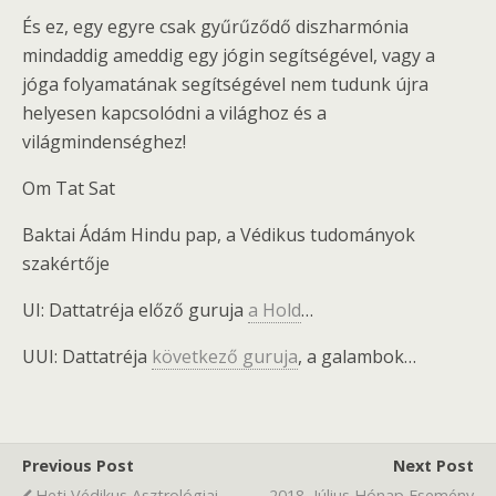
És ez, egy egyre csak gyűrűződő diszharmónia
mindaddig ameddig egy jógin segítségével, vagy a
jóga folyamatának segítségével nem tudunk újra
helyesen kapcsolódni a világhoz és a
világmindenséghez!
Om Tat Sat
Baktai Ádám Hindu pap, a Védikus tudományok
szakértője
UI: Dattatréja előző guruja
a Hold
…
UUI: Dattatréja
következő guruja
, a galambok…
Previous Post
Next Post
Heti Védikus Asztrológiai
2018, Július Hónap Esemény