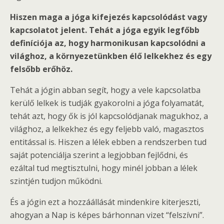
Hiszen maga a jóga kifejezés kapcsolódást vagy
kapcsolatot jelent. Tehát a jóga egyik legfőbb
definíciója az, hogy harmonikusan kapcsolódni a
világhoz, a környezetünkben élő lelkekhez és egy
felsőbb erőhöz.
Tehát a jógin abban segít, hogy a vele kapcsolatba
kerülő lelkek is tudják gyakorolni a jóga folyamatát,
tehát azt, hogy ők is jól kapcsolódjanak magukhoz, a
világhoz, a lelkekhez és egy feljebb való, magasztos
entitással is. Hiszen a lélek ebben a rendszerben tud
saját potenciálja szerint a legjobban fejlődni, és
ezáltal tud megtisztulni, hogy minél jobban a lélek
szintjén tudjon működni.
És a jógin ezt a hozzáállását mindenkire kiterjeszti,
ahogyan a Nap is képes bárhonnan vizet “felszívni”.