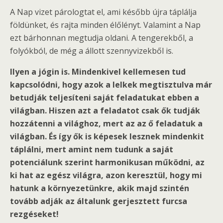
A Nap vizet párologtat el, ami később újra táplálja
földünket, és rajta minden élőlényt. Valamint a Nap
ezt bárhonnan megtudja oldani. A tengerekből, a
folyókból, de még a állott szennyvizekből is.
Ilyen a jógin is. Mindenkivel kellemesen tud
kapcsolódni, hogy azok a lelkek megtisztulva már
betudják teljesíteni saját feladatukat ebben a
világban. Hiszen azt a feladatot csak ők tudják
hozzátenni a világhoz, mert az az ő feladatuk a
világban. És így ők is képesek lesznek mindenkit
táplálni, mert amint nem tudunk a saját
potenciálunk szerint harmonikusan működni, az
ki hat az egész világra, azon keresztül, hogy mi
hatunk a környezetünkre, akik majd szintén
tovább adják az általunk gerjesztett furcsa
rezgéseket!