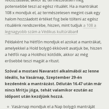
potensebbé teszi az egész rituálét. Ha a mantrákat
108 x mondjuk el, az természetesen megint csak egy
halom hozzáadott értéket fog bele tölteni az egész
rituálénk rendszerébe, hiszen, mint tudjuk
a 108 a
legnagyobb szám a Védikus kultúrában
!
Példaként ha Hétfőn mondjuk el azokat a mantrákat,
amelyekkel a Hold bolygó ékköveit avatjuk be, hiszen
a hétfői nap a Holdhoz kötődik, akkor az még
erősebbé teszi magát a rítust.
Szóval a mostani Navaratri alkalmából az lenne
ideális, ha Vasárnap, Szeptember 29-én
kezdenénk a mantrázást. Délután 16.47 után már
nincs Mritju jóga, tehát valamikor ezután az
időpont után kezdjünk hozzá.
Vasárnap mondjuk el a Nap bolygó mantráját