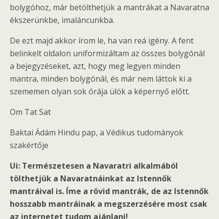
bolygóhoz, már betölthetjük a mantrákat a Navaratna
ékszerünkbe, imaláncunkba.
De ezt majd akkor írom le, ha van reá igény. A fent
belinkelt oldalon uniformizáltam az összes bolygónál
a bejegyzéseket, azt, hogy meg legyen minden
mantra, minden bolygónál, és már nem láttok ki a
szememen olyan sok órája ülök a képernyő előtt.
Om Tat Sat
Baktai Ádám Hindu pap, a Védikus tudományok
szakértője
Ui: Természetesen a Navaratri alkalmából
tölthetjük a Navaratnáinkat az Istennők
mantráival is. Íme a rövid mantrák, de az Istennők
hosszabb mantráinak a megszerzésére most csak
az internetet tudom ajánlani!