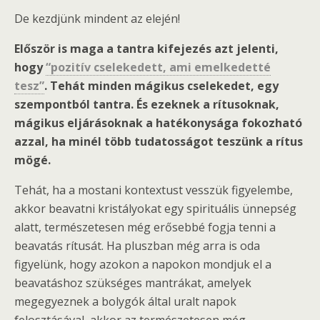
De kezdjünk mindent az elején!
Először is maga a tantra kifejezés azt jelenti,
hogy
“pozitív cselekedett, ami emelkedetté
tesz”
. Tehát minden mágikus cselekedet, egy
szempontból tantra. És ezeknek a rítusoknak,
mágikus eljárásoknak a hatékonysága fokozható
azzal, ha minél több tudatosságot teszünk a rítus
mögé.
Tehát, ha a mostani kontextust vesszük figyelembe,
akkor beavatni kristályokat egy spirituális ünnepség
alatt, természetesen még erősebbé fogja tenni a
beavatás rítusát. Ha pluszban még arra is oda
figyelünk, hogy azokon a napokon mondjuk el a
beavatáshoz szükséges mantrákat, amelyek
megegyeznek a bolygók által uralt napok
felosztásával, akkor az természetesen még