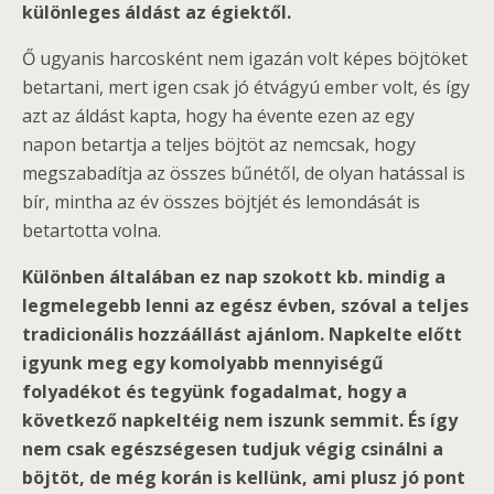
különleges áldást az égiektől.
Ő ugyanis harcosként nem igazán volt képes böjtöket
betartani, mert igen csak jó étvágyú ember volt, és így
azt az áldást kapta, hogy ha évente ezen az egy
napon betartja a teljes böjtöt az nemcsak, hogy
megszabadítja az összes bűnétől, de olyan hatással is
bír, mintha az év összes böjtjét és lemondását is
betartotta volna.
Különben általában ez nap szokott kb. mindig a
legmelegebb lenni az egész évben, szóval a teljes
tradicionális hozzáállást ajánlom. Napkelte előtt
igyunk meg egy komolyabb mennyiségű
folyadékot és tegyünk fogadalmat, hogy a
következő napkeltéig nem iszunk semmit. És így
nem csak egészségesen tudjuk végig csinálni a
böjtöt, de még korán is kellünk, ami plusz jó pont