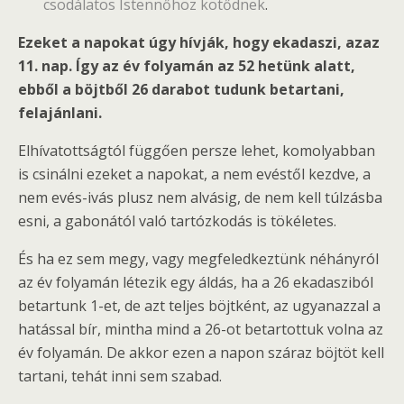
csodálatos Istennőhöz kötődnek
.
Ezeket a napokat úgy hívják, hogy ekadaszi, azaz
11. nap. Így az év folyamán az 52 hetünk alatt,
ebből a böjtből 26 darabot tudunk betartani,
felajánlani.
Elhívatottságtól függően persze lehet, komolyabban
is csinálni ezeket a napokat, a nem evéstől kezdve, a
nem evés-ivás plusz nem alvásig, de nem kell túlzásba
esni, a gabonától való tartózkodás is tökéletes.
És ha ez sem megy, vagy megfeledkeztünk néhányról
az év folyamán létezik egy áldás, ha a 26 ekadasziból
betartunk 1-et, de azt teljes böjtként, az ugyanazzal a
hatással bír, mintha mind a 26-ot betartottuk volna az
év folyamán. De akkor ezen a napon száraz böjtöt kell
tartani, tehát inni sem szabad.