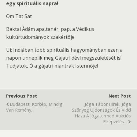
egy spirituális napra!
Om Tat Sat
Baktai Ádám apa,tanár, pap, a Védikus
kultúrtudományok szakértője
Ui: Indiában több spirituális hagyományban ezen a
napon ünneplik meg Gájatrí déví megszületését is!
Tudjátok, Ő a gájatrí mantrák Istennője!
Previous Post
Next Post
Budapesti Körkép, Mindig
Jóga Tábor Hírek, Jóga
Van Remény…
Szőnyeg Újdonságok És Vidd
Haza A Jógatermed Aukciós
Elképzelés…