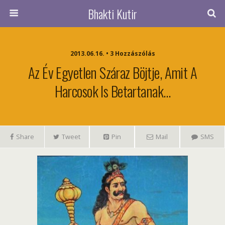
Bhakti Kutir
2013.06.16. • 3 Hozzászólás
Az Év Egyetlen Száraz Böjtje, Amit A
Harcosok Is Betartanak…
Share
Tweet
Pin
Mail
SMS