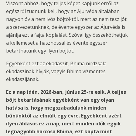
Viszont ahhoz, hogy teljes képet kapjunk erről az
egészről tudnunk kell, hogy az Ájurvéda általában
nagyon óv a nem ivós böjtöktől, mert az nem tesz jót
a szervezetünknek, de évente egyszer az Ájurvéda is
ajánlja ezt a fajta koplalást. Szóval így összeköthetjük
a kellemeset a hasznossal és évente egyszer
betarthatunk egy ilyen böjtöt.
Egyébként ezt az ekadaszit, Bhima nirdzsala
ekadaszinak hívják, vagyis Bhima vízmentes
ekadaszijának.
Ez a nap idén, 2026-ban, június 25-re esik. A teljes
böjt betartásának egyébként van egy olyan
hatása is, hogy megszabadulunk minden
bűnünktől az elmúlt egy évre. Egyébként azért
ilyen áldásos ez a nap, mert minden idők egyik
legnagyobb harcosa Bhima, ezt kapta mint