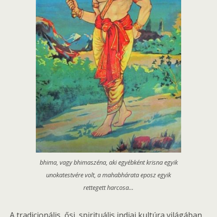
bhima, vagy bhimaszéna, aki egyébként krisna egyik
unokatestvére volt, a mahabhárata eposz egyik
rettegett harcosa…
A tradicionális, ősi, spirituális indiai kultúra világában