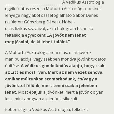
A Védikus Asztrológia
egyik fontos része, a Muhurta Asztrológia, aminek
lényege nagyjából összefoglalható Gábor Dénes
(született Günszberg Dénes), Nobel-
díjas fizikus szavaival, aki a hologram technika
feltalálója egyébként:
„A jövőt nem lehet
megjósolni, de ki lehet találni.”
A Muhurta Asztrológia nem más, mint jövőnk
manipulációja, vagy szebben mondva jövőnk tudatos
építése.
A védikus gondolkodás alapja, hogy csak
az „itt és most” van. Mert az nem vezet sehová,
amikor múltunkon szomorkodunk, és/vagy a
jövőnktől félünk, mert tenni csak a jelenben
lehet.
Most építjük a jövőnket, mert a jövőnk olyan
lesz, mint ahogyan a jelenünk sikerült.
Ebben segít a Védikus Asztrológia, felkészít