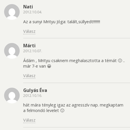
Nati
2012.10.04.
Az a sunyi Mrityu Jóga: talált,süllyedt!!!!!!!!
Válasz
Márti
2012.10.07.
Ádám , Mrityu csaknem meghalasztotta a témát 🙁 ..
már 7-e van 😀
Válasz
Gulyás Éva
2012.10.16.
hát mára tényleg igaz az agresszív nap. megkaptam
a felmondó levelet 🙁
Válasz