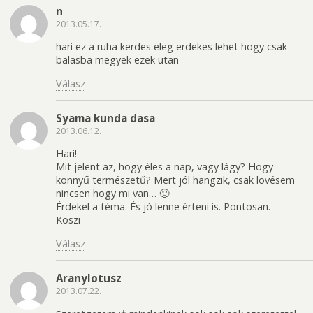
n
2013.05.17.
hari ez a ruha kerdes eleg erdekes lehet hogy csak
balasba megyek ezek utan
Válasz
Syama kunda dasa
2013.06.12.
Hari!
Mit jelent az, hogy éles a nap, vagy lágy? Hogy
könnyű természetű? Mert jól hangzik, csak lövésem
nincsen hogy mi van… 🙂
Érdekel a téma. És jó lenne érteni is. Pontosan.
Köszi
Válasz
Aranylotusz
2013.07.22.