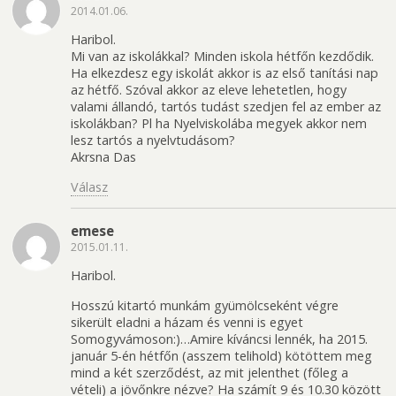
2014.01.06.
Haribol.
Mi van az iskolákkal? Minden iskola hétfőn kezdődik.
Ha elkezdesz egy iskolát akkor is az első tanítási nap
az hétfő. Szóval akkor az eleve lehetetlen, hogy
valami állandó, tartós tudást szedjen fel az ember az
iskolákban? Pl ha Nyelviskolába megyek akkor nem
lesz tartós a nyelvtudásom?
Akrsna Das
Válasz
emese
2015.01.11.
Haribol.
Hosszú kitartó munkám gyümölcseként végre
sikerült eladni a házam és venni is egyet
Somogyvámoson:)…Amire kíváncsi lennék, ha 2015.
január 5-én hétfőn (asszem telihold) kötöttem meg
mind a két szerződést, az mit jelenthet (főleg a
vételi) a jövőnkre nézve? Ha számít 9 és 10.30 között