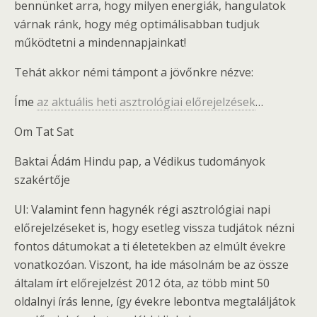
bennünket arra, hogy milyen energiák, hangulatok
várnak ránk, hogy még optimálisabban tudjuk
működtetni a mindennapjainkat!
Tehát akkor némi támpont a jövőnkre nézve:
Íme
az aktuális heti asztrológiai előrejelzések
…
Om Tat Sat
Baktai Ádám Hindu pap, a Védikus tudományok
szakértője
UI: Valamint fenn hagynék régi asztrológiai napi
előrejelzéseket is, hogy esetleg vissza tudjátok nézni
fontos dátumokat a ti életetekben az elmúlt évekre
vonatkozóan. Viszont, ha ide másolnám be az össze
általam írt előrejelzést 2012 óta, az több mint 50
oldalnyi írás lenne, így évekre lebontva megtaláljátok