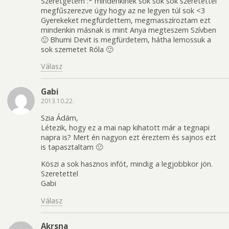
Szeretgetem :* mindenkinek sok sok sok szeretettel
megfűszerezve úgy hogy az ne legyen túl sok <3
Gyerekeket megfürdettem, megmasszíroztam ezt
mindenkin másnak is mint Anya megteszem Szívben
🙂 Bhumi Devit is megfürdetem, hátha lemossuk a
sok szemetet Róla 🙂
Válasz
Gabi
2013.10.22.
Szia Ádám,
Létezik, hogy ez a mai nap kihatott már a tegnapi
napra is? Mert én nagyon ezt éreztem és sajnos ezt
is tapasztaltam 🙁
Köszi a sok hasznos infót, mindig a legjobbkor jön.
Szeretettel
Gabi
Válasz
Akrsna