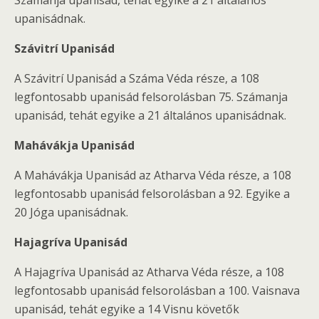
Számanja upanisád, tehát egyike a 21 általános
upanisádnak.
Szávitrí Upanisád
A Szávitrí Upanisád a Száma Véda része, a 108
legfontosabb upanisád felsorolásban 75. Számanja
upanisád, tehát egyike a 21 általános upanisádnak.
Mahávákja Upanisád
A Mahávákja Upanisád az Atharva Véda része, a 108
legfontosabb upanisád felsorolásban a 92. Egyike a
20 Jóga upanisádnak.
Hajagríva Upanisád
A Hajagríva Upanisád az Atharva Véda része, a 108
legfontosabb upanisád felsorolásban a 100. Vaisnava
upanisád, tehát egyike a 14 Visnu követők