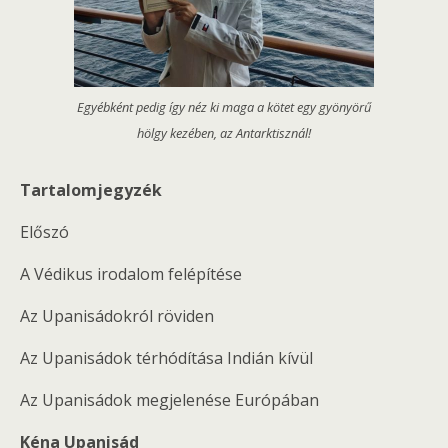
Egyébként pedig így néz ki maga a kötet egy gyönyörű
hölgy kezében, az Antarktisznál!
Tartalomjegyzék
Előszó
A Védikus irodalom felépítése
Az Upanisádokról röviden
Az Upanisádok térhódítása Indián kívül
Az Upanisádok megjelenése Európában
Kéna Upanisád