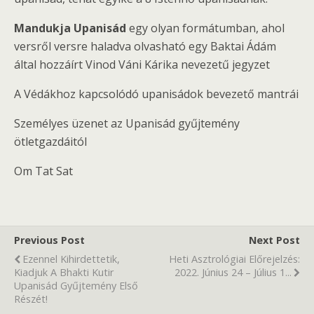
Mandukja Upanisád
egy olyan formátumban, ahol
versről versre haladva olvasható egy Baktai Ádám
által hozzáírt Vinod Váni Kárika nevezetű jegyzet
A Védákhoz kapcsolódó upanisádok bevezető mantrái
Személyes üzenet az Upanisád gyűjtemény
ötletgazdáitól
Om Tat Sat
Previous Post
Next Post
Ezennel Kihirdettetik,
Heti Asztrológiai Előrejelzés:
Kiadjuk A Bhakti Kutir
2022. Június 24 – Július 1...
Upanisád Gyűjtemény Első
Részét!