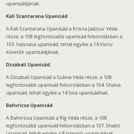
upanisádjának.
Kali Szantarana Upanisád
A Kali Szantarana Upanisád a Krisna Jadzsur Véda
része, a 108 legfontosabb upanisád felsorolásban a
103. Vaisnava upanisád, tehát egyike a 14 Visnu
követők upanisádjának.
Dzsabali Upanisád
A Dzsabali Upanisád a Száma Véda része, a 108
legfontosabb upanisád felsorolásban a 104. Shaiva
upanisád, tehát egyike a 14 Siva upanisádnak.
Bahvricsa Upanisád
A Bahvricsa Upanisád a Rig Véda része, a 108
legfontosabb upanisád felsorolásban a 107. Shakti
upanisád, tehát egyike a 8 Istennő upanisádnak.