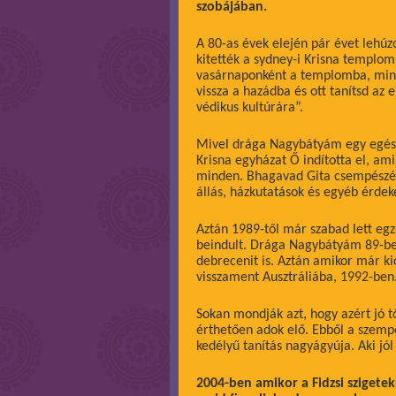
szobájában.
A 80-as évek elején pár évet lehú
kitették a sydney-i Krisna templo
vasárnaponként a templomba, mint 
vissza a hazádba és ott tanítsd az
védikus kultúrára”.
Mivel drága Nagybátyám egy egész
Krisna egyházat Ő indította el, am
minden. Bhagavad Gita csempészés, 
állás, házkutatások és egyéb érdek
Aztán 1989-től már szabad lett egz
beindult. Drága Nagybátyám 89-be
debrecenit is. Aztán amikor már ki
visszament Ausztráliába, 1992-ben. 
Sokan mondják azt, hogy azért jó t
érthetően adok elő. Ebből a szem
kedélyű tanítás nagyágyúja. Aki jól 
2004-ben amikor a Fidzsi szigete