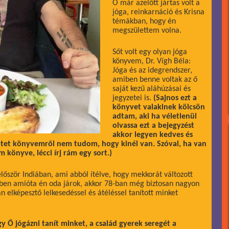
Ő már azelőtt jártas volt a
jóga, reinkarnáció és Krisna
témákban, hogy én
megszülettem volna.
Sőt volt egy olyan jóga
könyvem, Dr. Vígh Béla:
Jóga és az idegrendszer,
amiben benne voltak az ő
saját kezű aláhúzásai és
jegyzetei is.
(Sajnos ezt a
könyvet valakinek kölcsön
adtam, aki ha véletlenül
olvassa ezt a bejegyzést
akkor legyen kedves és
kötet könyvemről nem tudom, hogy kinél van. Szóval, ha van
 könyve, lécci írj rám egy sort.)
őször Indiában, ami abból ítélve, hogy mekkorát változott
ben amióta én oda járok, akkor 78-ban még biztosan nagyon
án elképesztő lelkesedéssel és átéléssel tanított minket
y Ő jógázni tanít minket, a család gyerek seregét a