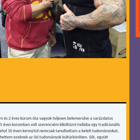
m és 2 éves korom óta vagyok teljesen belemerülve a varázslatos
15 éves koromban volt szerencsém kiköltözni Indiába egy tradicionális
, ahol 10 éven keresztül nemcsak tanulhattam a keleti tudományokat,
hettem ezeknek az ősi tudományok kultúrkörében. Sőt, együtt