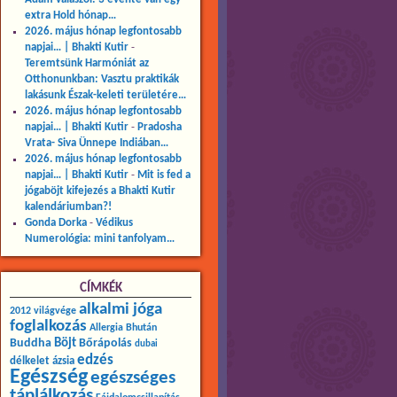
extra Hold hónap…
2026. május hónap legfontosabb
napjai… | Bhakti Kutir
-
Teremtsünk Harmóniát az
Otthonunkban: Vasztu praktikák
lakásunk Észak-keleti területére…
2026. május hónap legfontosabb
napjai… | Bhakti Kutir
-
Pradosha
Vrata- Siva Ünnepe Indiában…
2026. május hónap legfontosabb
napjai… | Bhakti Kutir
-
Mit is fed a
jógaböjt kifejezés a Bhakti Kutir
kalendáriumban?!
Gonda Dorka
-
Védikus
Numerológia: mini tanfolyam…
CÍMKÉK
alkalmi jóga
2012 világvége
foglalkozás
Allergia
Bhután
Buddha
Böjt
Bőrápolás
dubai
edzés
délkelet ázsia
Egészség
egészséges
táplálkozás