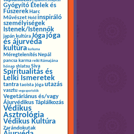
Fájdalomcsillapítás
Gyógyító Ételek és
Fűszerek
Harc
inspiráló
Művészet
Hold
személyiségek
Istenek/Istennők
jóga
Jóga
japán kultúra
és ájurvéda
kultúra
kurkuma
Méregtelenítés
Nepál
pancsa karma
Rámajána
reiki
Siva
shiatsu
hónap
Spiritualitás és
Lelki Ismeretek
utazás
tantra
taoista jóga
vasztu
vega sportolók
Vegetáriánus és/vagy
Ájurvédikus Táplálkozás
Védikus
Asztrológia
Védikus Kultúra
Zarándokutak
Ájurvéda