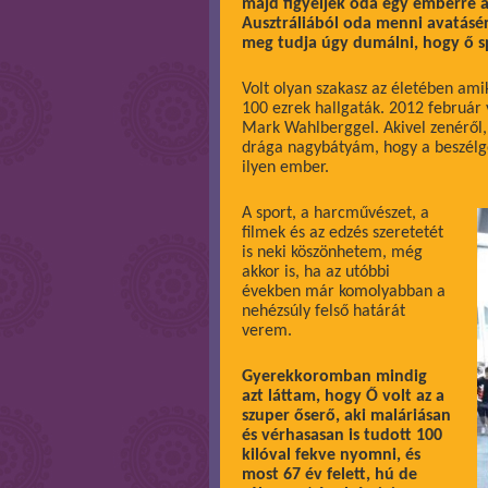
majd figyeljek oda egy emberre a
Ausztráliából oda menni avatásér
meg tudja úgy dumálni, hogy ő sp
Volt olyan szakasz az életében ami
100 ezrek hallgaták. 2012 február 
Mark Wahlberggel. Akivel zenéről, 
drága nagybátyám, hogy a beszélge
ilyen ember.
A sport, a harcművészet, a
filmek és az edzés szeretetét
is neki köszönhetem, még
akkor is, ha az utóbbi
években már komolyabban a
nehézsúly felső határát
verem.
Gyerekkoromban mindig
azt láttam, hogy Ő volt az a
szuper őserő, aki maláriásan
és vérhasasan is tudott 100
kilóval fekve nyomni, és
most 67 év felett, hú de