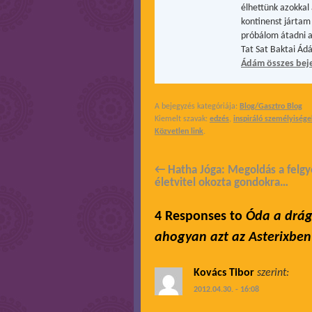
élhettünk azokkal 
kontinenst jártam 
próbálom átadni a
Tat Sat Baktai Ád
Ádám összes bej
A bejegyzés kategóriája:
Blog/Gasztro Blog
Kiemelt szavak:
edzés
,
inspiráló személyisége
Közvetlen link
.
←
Hatha Jóga: Megoldás a felgy
életvitel okozta gondokra…
4 Responses to
Óda a drág
ahogyan azt az Asterixb
Kovács Tibor
szerint:
2012.04.30. - 16:08