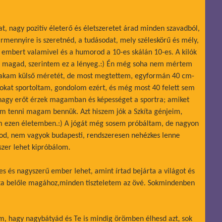
at, nagy pozitív életerő és életszeretet árad minden szavadból,
ármennyire is szeretnéd, a tudásodat, mely széleskörű és mély,
embert valamivel és a humorod a 10-es skálán 10-es. A kilók
l magad, szerintem ez a lényeg.:) Én még soha nem mértem
yakam külső méretét, de most megtettem, egyformán 40 cm-
sokat sportoltam, gondolom ezért, és még most 40 felett sem
nagy erőt érzek magamban és képességet a sportra; amiket
am tenni magam bennük. Azt hiszem jók a Szkíta génjeim,
m ezen életemben.:) A jógát még sosem próbáltam, de nagyon
dod, nem vagyok budapesti, rendszeresen nehézkes lenne
zer lehet kipróbálom.
s és nagyszerű ember lehet, amint írtad bejárta a világot és
tta belőle magához,minden tiszteletem az övé. Sokmindenben
om, hagy nagybátyád és Te is mindig örömben élhesd azt, sok