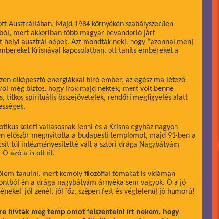
zott Ausztráliában. Majd 1984 környékén szabályszerűen
mból, mert akkoriban több magyar bevándorló járt
helyi ausztrál népek. Azt mondták neki, hogy “azonnal menj
 embereket Krisnával kapcsolatban, ott taníts embereket a
en elképesztő energiákkal bíró ember, az egész ma létező
iről még biztos, hogy írok majd nektek, mert volt benne
titkos spirituális összejövetelek, rendőri megfigyelés alatt
ességek.
otikus keleti vallásosnak lenni és a Krisna egyház nagyon
n először megnyitotta a budapesti templomot, majd 91-ben a
csit túl intézményesítetté vált a sztori drága Nagybátyám
Ő azóta is ott él.
őlem tanulni, mert komoly filozófiai témákat is vidáman
pontból én a drága nagybátyám árnyéka sem vagyok. Ő a jó
énekel, jól zenél, jól főz, szépen fest és végtelenül jó humorú!
kre hívtak meg templomot felszentelni írt nekem, hogy