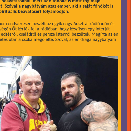
 beavatásoknál, mert az ő főnöke is most fog majd
t. Szóval a nagybátyám azaz ember, aki a saját főnőkét is
irituális beavatásért folyamodjon.
kor rendszeresen beszélt az egyik nagy Ausztrál rádióadón és
végén Őt kérték fel a rádióban, hogy készítsen egy interjút
edzésről, családról és persze Istenről beszéltek. Megírta az én
tés után a csóka megölelte. Szóval, az én drága nagybátyám