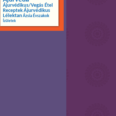
Ájurvédikus/Vegás Étel
Ájurvédikus
Receptek
Lélektan
Ázsia
Évszakok
Ízületek