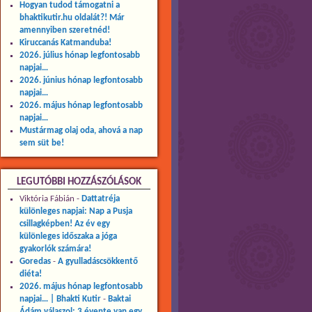
Hogyan tudod támogatni a
bhaktikutir.hu oldalát?! Már
amennyiben szeretnéd!
Kiruccanás Katmanduba!
2026. július hónap legfontosabb
napjai…
2026. június hónap legfontosabb
napjai…
2026. május hónap legfontosabb
napjai…
Mustármag olaj oda, ahová a nap
sem süt be!
LEGUTÓBBI HOZZÁSZÓLÁSOK
Viktória Fábián
-
Dattatréja
különleges napjai: Nap a Pusja
csillagképben! Az év egy
különleges időszaka a jóga
gyakorlók számára!
Goredas
-
A gyulladáscsökkentő
diéta!
2026. május hónap legfontosabb
napjai… | Bhakti Kutir
-
Baktai
Ádám válaszol: 3 évente van egy