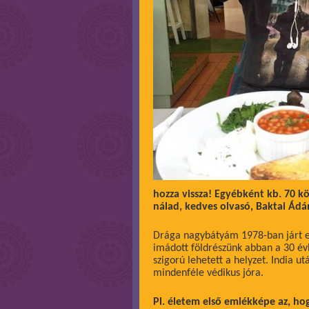
hozza vissza! Egyébként kb. 70 
nálad, kedves olvasó, Baktai Ádám
Drága nagybátyám 1978-ban járt el
imádott földrészünk abban a 30 év
szigorú lehetett a helyzet. India ut
mindenféle védikus jóra.
Pl. életem első emlékképe az, hog