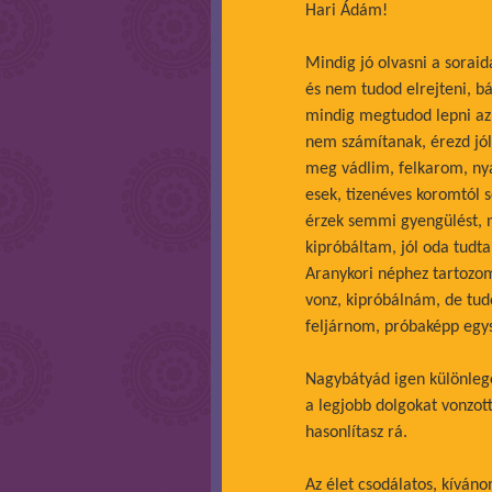
Hari Ádám!
Mindig jó olvasni a soraid
és nem tudod elrejteni, b
mindig megtudod lepni az 
nem számítanak, érezd jó
meg vádlim, felkarom, n
esek, tizenéves koromtól 
érzek semmi gyengülést, 
kipróbáltam, jól oda tudt
Aranykori néphez tartozo
vonz, kipróbálnám, de tu
feljárnom, próbaképp egys
Nagybátyád igen különlege
a legjobb dolgokat vonzo
hasonlítasz rá.
Az élet csodálatos, kíván