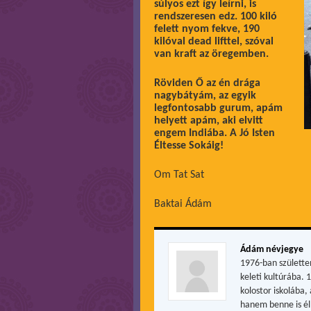
súlyos ezt így leírni, is
rendszeresen edz. 100 kiló
felett nyom fekve, 190
kilóval dead lifttel, szóval
van kraft az öregemben.
Röviden Ő az én drága
nagybátyám, az egyik
legfontosabb gurum, apám
helyett apám, aki elvitt
engem Indiába. A Jó Isten
Éltesse Sokáig!
Om Tat Sat
Baktai Ádám
Ádám névjegye
1976-ban születte
keleti kultúrába. 
kolostor iskolába
hanem benne is él