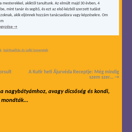
a mesterekkel, akiktől tanultunk. Az elmúlt majd 30 évben, 4
be, mint tanár és segítő, és ezt az első kézből szerzett tudást
zoknak, akik eljönnek hozzám tanácsadásra vagy képzésekre. Om
ám
egyzése
→
k
,
Spiritualitás és Lelki Ismeretek
.
orsult
A Kutir heti Ájurvéda Receptje: Még mindig
szem szer…
→
a nagybátyámhoz, avagy dicsőség és kondi,
en mondták…