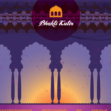
TI KULTÚRTUDOMÁNYOK
KÉPZÉS/ÖNKÉPZÉS
BKK
KAPCSOLAT