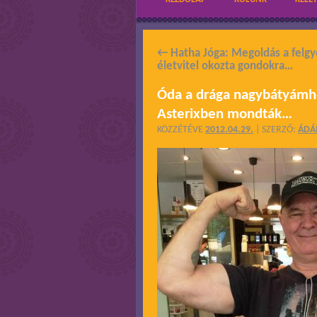
←
Hatha Jóga: Megoldás a felgy
életvitel okozta gondokra…
Óda a drága nagybátyámhoz
Asterixben mondták…
KÖZZÉTÉVE
2012.04.29.
|
SZERZŐ:
ÁD