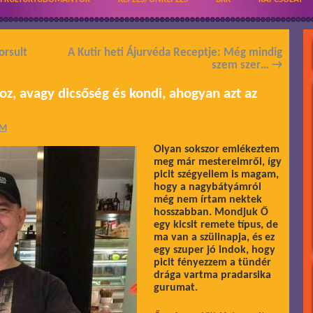
orsult
A Kutir heti Ájurvéda Receptje: Még mindig
szem szer…
→
, avagy dicsőség és kondi, ahogyan azt az
ÁM
Olyan sokszor emlékeztem
meg már mestereimről, így
picit szégyellem is magam,
hogy a nagybátyámról
még nem írtam nektek
hosszabban. Mondjuk Ő
egy kicsit remete típus, de
ma van a szülinapja, és ez
egy szuper jó indok, hogy
picit fényezzem a tündér
drága vartma pradarsika
gurumat.