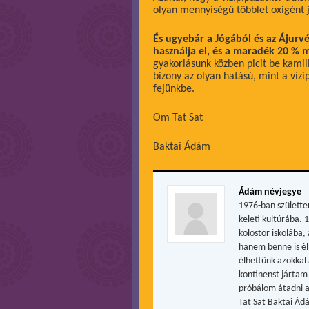
olyan mennyiségű többlet oxigént j
És ugyebár a Jógából és az Ájurv
használja el, és a maradék 20 %
gyakorlásunk közben picit be kamil
bizony az olyan hatású, mint a vízi
fejünkbe.
Om Tat Sat
Baktai Ádám
Ádám névjegye
1976-ban születte
keleti kultúrába. 
kolostor iskolába
hanem benne is él
élhettünk azokkal 
kontinenst jártam 
próbálom átadni a
Tat Sat Baktai Ád