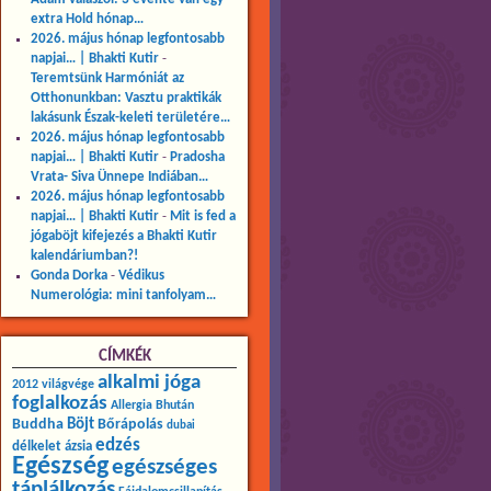
extra Hold hónap…
2026. május hónap legfontosabb
napjai… | Bhakti Kutir
-
Teremtsünk Harmóniát az
Otthonunkban: Vasztu praktikák
lakásunk Észak-keleti területére…
2026. május hónap legfontosabb
napjai… | Bhakti Kutir
-
Pradosha
Vrata- Siva Ünnepe Indiában…
2026. május hónap legfontosabb
napjai… | Bhakti Kutir
-
Mit is fed a
jógaböjt kifejezés a Bhakti Kutir
kalendáriumban?!
Gonda Dorka
-
Védikus
Numerológia: mini tanfolyam…
CÍMKÉK
alkalmi jóga
2012 világvége
foglalkozás
Allergia
Bhután
Buddha
Böjt
Bőrápolás
dubai
edzés
délkelet ázsia
Egészség
egészséges
táplálkozás