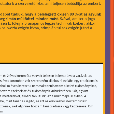
uttatunk a szervezetünkbe, ami teljesen bebódítja az embert.
édából tudjuk, hogy a belélegzett oxigén 80 %-át az agyunk
 meg simán működtet minden mást.
Szóval, amikor a jóga
lázunk, főleg a pránajámos légzés technikák közben, akkor
pipa okozta oxigén kóma, szimplán túl sok oxigén jutott a
m és 2 éves korom óta vagyok teljesen belemerülve a varázslatos
15 éves koromban volt szerencsém kiköltözni Indiába egy tradicionális
, ahol 10 éven keresztül nemcsak tanulhattam a keleti tudományokat,
hettem ezeknek az ősi tudományok kultúrkörében. Sőt, együtt
a mesterekkel, akiktől tanultunk. Az elmúlt majd 30 évben, 4
be, mint tanár és segítő, és ezt az első kézből szerzett tudást
zoknak, akik eljönnek hozzám tanácsadásra vagy képzésekre. Om
ám