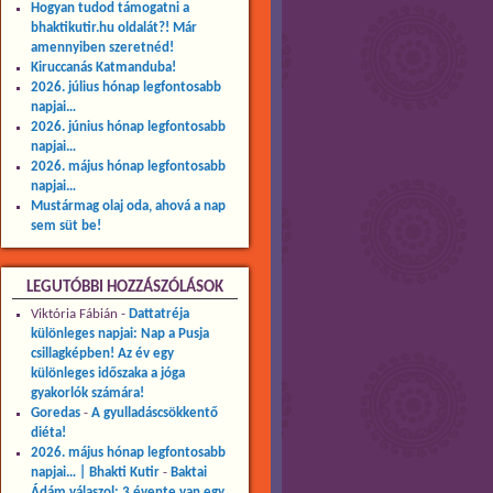
Hogyan tudod támogatni a
bhaktikutir.hu oldalát?! Már
amennyiben szeretnéd!
Kiruccanás Katmanduba!
2026. július hónap legfontosabb
napjai…
2026. június hónap legfontosabb
napjai…
2026. május hónap legfontosabb
napjai…
Mustármag olaj oda, ahová a nap
sem süt be!
LEGUTÓBBI HOZZÁSZÓLÁSOK
Viktória Fábián
-
Dattatréja
különleges napjai: Nap a Pusja
csillagképben! Az év egy
különleges időszaka a jóga
gyakorlók számára!
Goredas
-
A gyulladáscsökkentő
diéta!
2026. május hónap legfontosabb
napjai… | Bhakti Kutir
-
Baktai
Ádám válaszol: 3 évente van egy