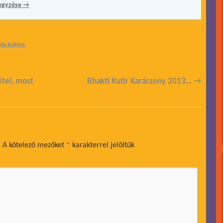
egyzése
→
éda kultúra
.
étel, most
Bhakti Kutir Karácsony 2013…
→
.
A kötelező mezőket
*
karakterrel jelöltük