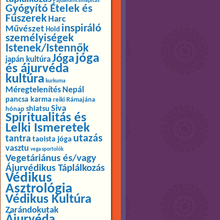
Fájdalomcsillapítás
Gyógyító Ételek és
Fűszerek
Harc
inspiráló
Művészet
Hold
személyiségek
Istenek/Istennők
jóga
Jóga
japán kultúra
és ájurvéda
kultúra
kurkuma
Méregtelenítés
Nepál
pancsa karma
Rámajána
reiki
Siva
shiatsu
hónap
Spiritualitás és
Lelki Ismeretek
utazás
tantra
taoista jóga
vasztu
vega sportolók
Vegetáriánus és/vagy
Ájurvédikus Táplálkozás
Védikus
Asztrológia
Védikus Kultúra
Zarándokutak
Ájurvéda