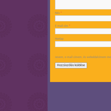
Név
*
E-mail cím
*
Honlap
nevem, e-mail címem, és weboldalcímem men