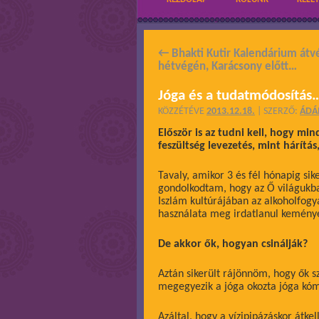
←
Bhakti Kutir Kalendárium átv
hétvégén, Karácsony előtt…
Jóga és a tudatmódosítás…
KÖZZÉTÉVE
2013.12.18.
|
SZERZŐ:
ÁD
Először is az tudni kell, hogy m
feszültség levezetés, mint hárítá
Tavaly, amikor 3 és fél hónapig sik
gondolkodtam, hogy az Ő világukba
Iszlám kultúrájában az alkoholfogy
használata meg irdatlanul keményen
De akkor ők, hogyan csinálják?
Aztán sikerült rájönnöm, hogy ők s
megegyezik a jóga okozta jóga kóm
Azáltal, hogy a vízipipázáskor átkel