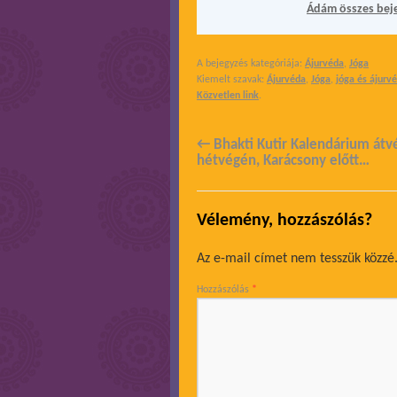
Ádám összes bej
A bejegyzés kategóriája:
Ájurvéda
,
Jóga
Kiemelt szavak:
Ájurvéda
,
Jóga
,
jóga és ájurv
Közvetlen link
.
←
Bhakti Kutir Kalendárium átv
hétvégén, Karácsony előtt…
Vélemény, hozzászólás?
Az e-mail címet nem tesszük közzé
Hozzászólás
*