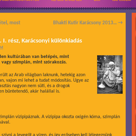
étel, most
Bhakti Kutir Karácsony 2013…
→
 I. rész, Karácsonyi különkiadás
ÁM
inden kultúrában van betépés, mint
s, vagy szimplán, mint szórakozás.
erült az Arab világban laknunk, hetekig azon
n, vajon mi lehet a tudat módosítás. Ugye az
asztás nagyon nem süti, és a drogok
 büntetendő, akár halállal is.
zimplán vízipipáznak. A vízipipa okozta oxigén kóma, szimplán
ával.
l szívni a levegőt a vízen, és így erőseben kell lélegeznünk