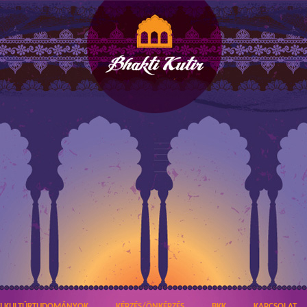
TI KULTÚRTUDOMÁNYOK
KÉPZÉS/ÖNKÉPZÉS
BKK
KAPCSOLAT