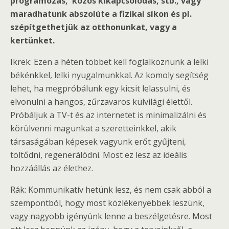
programozás, közös kikapcsolódás, stb., vagy
maradhatunk abszolúte a fizikai síkon és pl.
szépítgethetjük az otthonunkat, vagy a
kertünket.
Ikrek: Ezen a héten többet kell foglalkoznunk a lelki
békénkkel, lelki nyugalmunkkal. Az komoly segítség
lehet, ha megpróbálunk egy kicsit lelassulni, és
elvonulni a hangos, zűrzavaros külvilági élettől.
Próbáljuk a TV-t és az internetet is minimalizálni és
körülvenni magunkat a szeretteinkkel, akik
társaságában képesek vagyunk erőt gyűjteni,
töltődni, regenerálódni. Most ez lesz az ideális
hozzáállás az élethez.
Rák: Kommunikatív hetünk lesz, és nem csak abból a
szempontból, hogy most közlékenyebbek leszünk,
vagy nagyobb igényünk lenne a beszélgetésre. Most