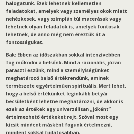
halogatunk. Ezek lehetnek kellemetlen
feladatokat, amelyek vagy személyes okok miatt
nehézkesek, vagy szimplán túl macerásak vagy
lehetnek olyan feladatok is, amelyek fontosak
lehetnek, de anno még nem éreztük át a
fontosságukat.
Bak: Ebben az időszakban sokkal intenzívebben
fog működni a belsőnk. Mind a racionális, józan
paraszti eszünk, mind a személyiségünket
meghatározó belső értékrendünk, aminek
természete egyértelműen spirituális. Mert lehet,
hogy a belső értékünket leginkább betyár
becsületként lehetne meghatározni, de akkor is
ezek az értékek egy univerzálisan „jóként”
értelmezhető értékeket rejt. Szóval most egy
kicsit mindent másként fogunk értelmezni,
mindent sokkal tudatosabban.