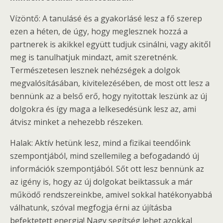
Vízöntő: A tanulásé és a gyakorlásé lesz a fő szerep
ezen a héten, de úgy, hogy meglesznek hozzá a
partnerek is akikkel együtt tudjuk csinálni, vagy akitől
meg is tanulhatjuk mindazt, amit szeretnénk.
Természetesen lesznek nehézségek a dolgok
megvalósításában, kivitelezésében, de most ott lesz a
bennünk az a belső erő, hogy nyitottak leszünk az új
dolgokra és így maga a lelkesedésünk lesz az, ami
átvisz minket a nehezebb részeken.
Halak: Aktív hetünk lesz, mind a fizikai teendőink
szempontjából, mind szellemileg a befogadandó új
információk szempontjából. Sőt ott lesz bennünk az
az igény is, hogy az új dolgokat beiktassuk a már
működő rendszereinkbe, amivel sokkal hatékonyabbá
válhatunk, szóval megfogja érni az újításba
befektetett energia! Nagy segítség lehet azokkal