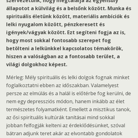
szervezetünk, hogy megtalálja az egyensúly
állapotot a külvilág és a belsőnk között. Munka és
spirituális életünk között, materiális ambíciók és
lelki nyugalom között, pénzkeresett és
igények/vágyak között. Ezt segíteni fogja az is,
hogy most sokkal fontosabb szerepet fog
betölteni a lelkünkkel kapcsolatos témakörök,
hiszen a valóságban az a fontosabb terület, a
világi dolgokhoz képest.
Mérleg: Mély spirituális és lelki dolgok fognak minket
foglalkoztatni ebben az időszakban. Valamelyest
persze az elmúlás és a halál is előtérbe fog kerülni, de
nem egy depressziós módon, hanem inkább az élet
természetes folyamatként. Emellett a misztikus tanok,
az ősi spirituális kultúrák tanításai mind sokkal
jobban felfogják kelteni az érdeklődésünket, szóval
bátran adjunk teret akár az elvontabb gondolatok