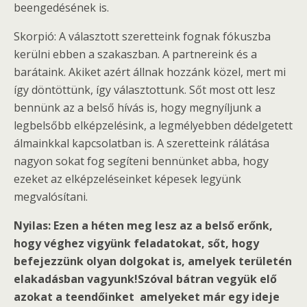
beengedésének is.
Skorpió: A választott szeretteink fognak fókuszba
kerülni ebben a szakaszban. A partnereink és a
barátaink. Akiket azért állnak hozzánk közel, mert mi
így döntöttünk, így választottunk. Sőt most ott lesz
bennünk az a belső hívás is, hogy megnyíljunk a
legbelsőbb elképzelésink, a legmélyebben dédelgetett
álmainkkal kapcsolatban is. A szeretteink rálátása
nagyon sokat fog segíteni bennünket abba, hogy
ezeket az elképzeléseinket képesek legyünk
megvalósítani.
Nyilas: Ezen a héten meg lesz az a belső erőnk,
hogy véghez vigyünk feladatokat, sőt, hogy
befejezzünk olyan dolgokat is, amelyek területén
elakadásban vagyunk!Szóval bátran vegyük elő
azokat a teendőinket amelyeket már egy ideje