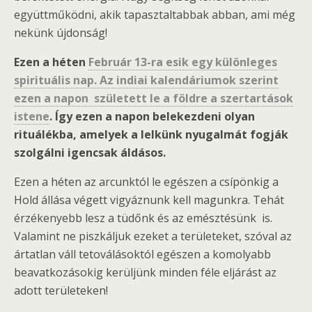
együttműködni, akik tapasztaltabbak abban, ami még
nekünk újdonság!
Ezen a héten
Február 13-ra esik egy különleges
spirituális nap. Az indiai kalendáriumok szerint
ezen a napon született le a földre a szertartások
istene
. Így ezen a napon belekezdeni olyan
rituálékba, amelyek a lelkünk nyugalmát fogják
szolgálni igencsak áldásos.
Ezen a héten az arcunktól le egészen a csípönkig a
Hold állása végett vigyáznunk kell magunkra. Tehát
érzékenyebb lesz a tüdőnk és az emésztésünk is.
Valamint ne piszkáljuk ezeket a területeket, szóval az
ártatlan váll tetoválásoktól egészen a komolyabb
beavatkozásokig kerüljünk minden féle eljárást az
adott területeken!