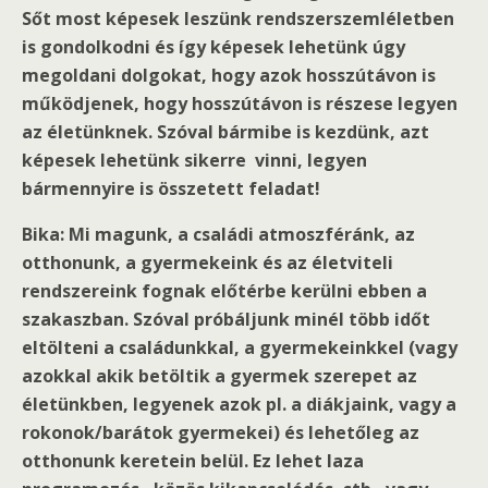
Sőt most képesek leszünk rendszerszemléletben
is gondolkodni és így képesek lehetünk úgy
megoldani dolgokat, hogy azok hosszútávon is
működjenek, hogy hosszútávon is részese legyen
az életünknek. Szóval bármibe is kezdünk, azt
képesek lehetünk sikerre vinni, legyen
bármennyire is összetett feladat!
Bika: Mi magunk, a családi atmoszféránk, az
otthonunk, a gyermekeink és az életviteli
rendszereink fognak előtérbe kerülni ebben a
szakaszban. Szóval próbáljunk minél több időt
eltölteni a családunkkal, a gyermekeinkkel (vagy
azokkal akik betöltik a gyermek szerepet az
életünkben, legyenek azok pl. a diákjaink, vagy a
rokonok/barátok gyermekei) és lehetőleg az
otthonunk keretein belül. Ez lehet laza