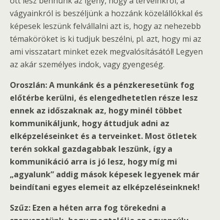
ott lesz bennünk az igény, hogy a terveinkről, a
vágyainkról is beszéljünk a hozzánk közelállókkal és
képesek leszünk felvállalni azt is, hogy az nehezebb
témaköröket is ki tudjuk beszélni, pl. azt, hogy mi az
ami visszatart minket ezek megvalósításától! Legyen
az akár személyes indok, vagy gyengeség.
Oroszlán: A munkánk és a pénzkeresetünk fog
előtérbe kerülni, és elengedhetetlen része lesz
ennek az időszaknak az, hogy minél többet
kommunikáljunk, hogy áttudjuk adni az
elképzeléseinket és a terveinket. Most ötletek
terén sokkal gazdagabbak leszünk, így a
kommunikáció arra is jó lesz, hogy míg mi
„agyalunk” addig mások képesek legyenek már
beindítani egyes elemeit az elképzeléseinknek!
Szűz: Ezen a héten arra fog törekedni a