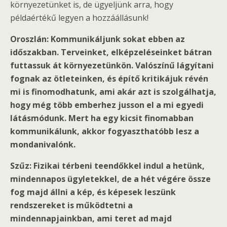
környezetünket is, de ügyeljünk arra, hogy
példaértékű legyen a hozzáállásunk!
Oroszlán: Kommunikáljunk sokat ebben az
időszakban. Terveinket, elképzeléseinket bátran
futtassuk át környezetünkön. Valószínű lágyítani
fognak az ötleteinken, és építő kritikájuk révén
mi is finomodhatunk, ami akár azt is szolgálhatja,
hogy még több emberhez jusson el a mi egyedi
látásmódunk. Mert ha egy kicsit finomabban
kommunikálunk, akkor fogyaszthatóbb lesz a
mondanivalónk.
Szűz: Fizikai térbeni teendőkkel indul a hetünk,
mindennapos ügyletekkel, de a hét végére össze
fog majd állni a kép, és képesek leszünk
rendszereket is működtetni a
mindennapjainkban, ami teret ad majd