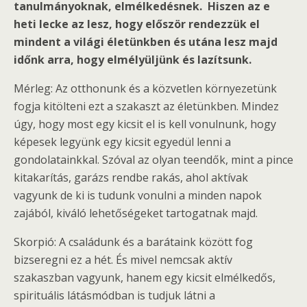
tanulmányoknak, elmélkedésnek. Hiszen az e
heti lecke az lesz, hogy először rendezzük el
mindent a világi életünkben és utána lesz majd
időnk arra, hogy elmélyüljünk és lazítsunk.
Mérleg: Az otthonunk és a közvetlen környezetünk
fogja kitölteni ezt a szakaszt az életünkben. Mindez
úgy, hogy most egy kicsit el is kell vonulnunk, hogy
képesek legyünk egy kicsit egyedül lenni a
gondolatainkkal. Szóval az olyan teendők, mint a pince
kitakarítás, garázs rendbe rakás, ahol aktívak
vagyunk de ki is tudunk vonulni a minden napok
zajából, kiváló lehetőségeket tartogatnak majd.
Skorpió: A családunk és a barátaink között fog
bizseregni ez a hét. És mivel nemcsak aktív
szakaszban vagyunk, hanem egy kicsit elmélkedős,
spirituális látásmódban is tudjuk látni a