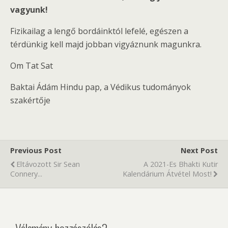
vagyunk!
Fizikailag a lengő bordáinktól lefelé, egészen a
térdünkig kell majd jobban vigyáznunk magunkra.
Om Tat Sat
Baktai Ádám Hindu pap, a Védikus tudományok
szakértője
Previous Post
Next Post
Eltávozott Sir Sean
A 2021-Es Bhakti Kutir
Connery...
Kalendárium Átvétel Most!
Vélemény, hozzászólás?