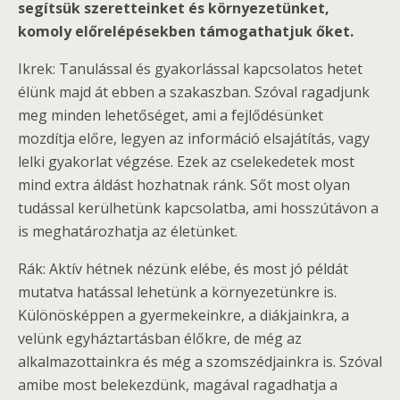
segítsük szeretteinket és környezetünket,
komoly előrelépésekben támogathatjuk őket.
Ikrek: Tanulással és gyakorlással kapcsolatos hetet
élünk majd át ebben a szakaszban. Szóval ragadjunk
meg minden lehetőséget, ami a fejlődésünket
mozdítja előre, legyen az információ elsajátítás, vagy
lelki gyakorlat végzése. Ezek az cselekedetek most
mind extra áldást hozhatnak ránk. Sőt most olyan
tudással kerülhetünk kapcsolatba, ami hosszútávon a
is meghatározhatja az életünket.
Rák: Aktív hétnek nézünk elébe, és most jó példát
mutatva hatással lehetünk a környezetünkre is.
Különösképpen a gyermekeinkre, a diákjainkra, a
velünk egyháztartásban élőkre, de még az
alkalmazottainkra és még a szomszédjainkra is. Szóval
amibe most belekezdünk, magával ragadhatja a