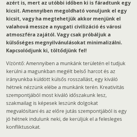
azért is, mert az utóbbi időben ki is fáradtunk egy
kicsit. Amennyiben megoldható vonuljunk el egy
kicsit, vagy ha megtehetjük akkor menjünk el
valahová messze a nyugati civilizáció és városi
atmoszféra zajától. Vagy csak próbáljuk a
külsőséges megnyilvánulásokat minimalizálni.
Kapcsolódjunk ki, töltődjünk fel!
Vízöntő: Amennyiben a munkánk területén el tudjuk
kerülni a magunkban megélt belső harcot és az
irányunkba küldött külsős rosszallást, egy kiváló
hétnek nézzünk elébe a munkánk terén. Kreativitás
szempontjából most kiváló időszakunk lesz,
szakmailag is képesek leszünk dolgokat
megvalósítani és az előre jutás szempontjából is egy
jó hétnek indulunk neki, de kerüljük el a felesleges
konfliktusokat.