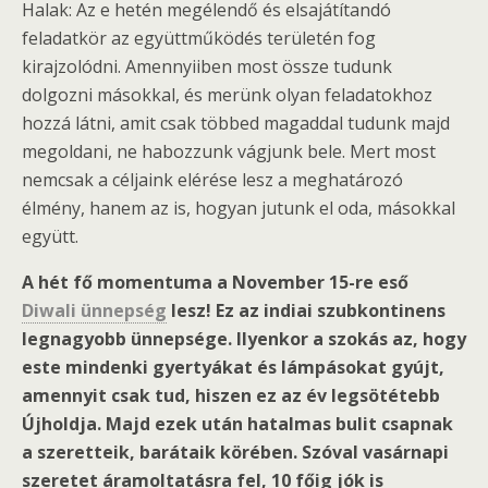
Halak: Az e hetén megélendő és elsajátítandó
feladatkör az együttműködés területén fog
kirajzolódni. Amennyiiben most össze tudunk
dolgozni másokkal, és merünk olyan feladatokhoz
hozzá látni, amit csak többed magaddal tudunk majd
megoldani, ne habozzunk vágjunk bele. Mert most
nemcsak a céljaink elérése lesz a meghatározó
élmény, hanem az is, hogyan jutunk el oda, másokkal
együtt.
A hét fő momentuma a November 15-re eső
Diwali ünnepség
lesz! Ez az indiai szubkontinens
legnagyobb ünnepsége. Ilyenkor a szokás az, hogy
este mindenki gyertyákat és lámpásokat gyújt,
amennyit csak tud, hiszen ez az év legsötétebb
Újholdja. Majd ezek után hatalmas bulit csapnak
a szeretteik, barátaik körében. Szóval vasárnapi
szeretet áramoltatásra fel, 10 főig jók is