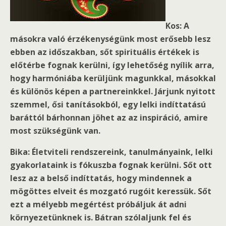
Kos: A
másokra való érzékenységünk most erősebb lesz
ebben az időszakban, sőt spirituális értékek is
előtérbe fognak kerülni, így lehetőség nyílik arra,
hogy harmóniába kerüljünk magunkkal, másokkal
és különös képen a partnereinkkel. Járjunk nyitott
szemmel, ősi tanításokból, egy lelki indíttatású
baráttól bárhonnan jöhet az az inspiráció, amire
most szükségünk van.
Bika: Életviteli rendszereink, tanulmányaink, lelki
gyakorlataink is fókuszba fognak kerülni. Sőt ott
lesz az a belső indíttatás, hogy mindennek a
mögöttes elveit és mozgató rugóit keressük. Sőt
ezt a mélyebb megértést próbáljuk át adni
környezetünknek is. Bátran szólaljunk fel és