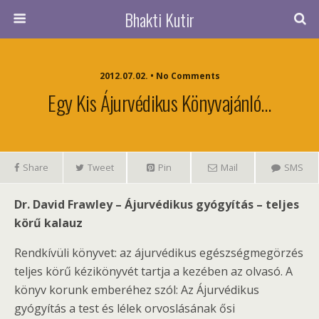
Bhakti Kutir
2012.07.02. • No Comments
Egy Kis Ájurvédikus Könyvajánló…
Share
Tweet
Pin
Mail
SMS
Dr. David Frawley – Ájurvédikus gyógyítás – teljes
körű kalauz
Rendkívüli könyvet: az ájurvédikus egészségmegörzés
teljes körű kézikönyvét tartja a kezében az olvasó. A
könyv korunk emberéhez szól: Az Ájurvédikus
gyógyítás a test és lélek orvoslásának ősi