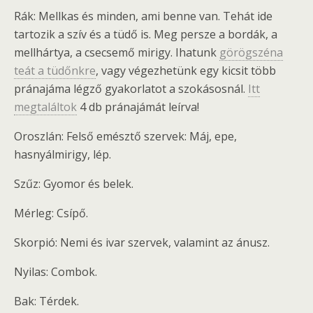
Rák: Mellkas és minden, ami benne van. Tehát ide
tartozik a szív és a tüdő is. Meg persze a bordák, a
mellhártya, a csecsemő mirigy. Ihatunk
görögszéna
teát a tüdőnkre
, vagy végezhetünk egy kicsit több
pránajáma légző gyakorlatot a szokásosnál.
Itt
megtaláltok
4 db pránajámát leírva!
Oroszlán: Felső emésztő szervek: Máj, epe,
hasnyálmirigy, lép.
Szűz: Gyomor és belek.
Mérleg: Csípő.
Skorpió: Nemi és ivar szervek, valamint az ánusz.
Nyilas: Combok.
Bak: Térdek.