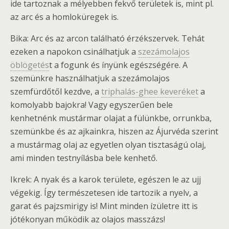
ide tartoznak a mélyebben fekvő területek is, mint pl.
az arc és a homloküregek is.
Bika: Arc és az arcon található érzékszervek. Tehát
ezeken a napokon csinálhatjuk a
szezámolajos
öblögetés
t a fogunk és ínyünk egészségére. A
szemünkre használhatjuk a szezámolajos
szemfürdőtől kezdve, a
triphalás-ghee keveréket
a
komolyabb bajokra! Vagy egyszerűen bele
kenhetnénk mustármar olajat a fülünkbe, orrunkba,
szemünkbe és az ajkainkra, hiszen az Ájurvéda szerint
a mustármag olaj az egyetlen olyan tisztaságú olaj,
ami minden testnyílásba bele kenhető.
Ikrek: A nyak és a karok területe, egészen le az ujj
végekig. Így természetesen ide tartozik a nyelv, a
garat és pajzsmirigy is! Mint minden ízületre itt is
jótékonyan működik az olajos masszázs!