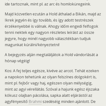
ide tartoznak, mint pl. az arc és homloküregeink.
Majd közvetlen ezután a Hold áthalad a Bikán, majd az
Ikrek jegyén és így tovább, és így adott testrészek
érzékenyebbé is válnak. Ahogy időm engedi felfogok
tenni nektek egy nagyon részletes leírást az össze
jegyre, hogy minél nagyobb választékban tudjuk
magunkat kúrálni/kényeztetni!
A bejegyzés alján megtaláljátok a Hold vándorlását a
hónap végéig!
Kos: A fej teljes egésze, kivéve az arcot. Tehát ezeken
a napokon tehetünk az olyan felszínes dolgokért is,
mint pl. fejbőr vagy haj, egészen olyan mélységig,
mint az agyi vérellátás. Szóval a hajunk egész éjszaka
kókusz olajban pácolása, sapka alatt eljárástól az
agyfényesítő
Brahmi
szedéséig minden ajánlott. De