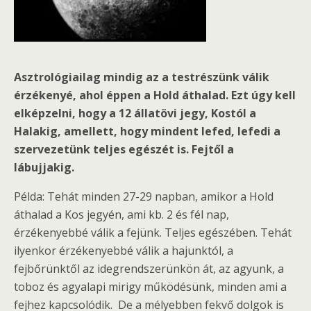
Asztrológiailag mindig az a testrészünk válik
érzékenyé, ahol éppen a Hold áthalad. Ezt úgy kell
elképzelni, hogy a 12 állatövi jegy, Kostól a
Halakig, amellett, hogy mindent lefed, lefedi a
szervezetünk teljes egészét is. Fejtől a
lábujjakig.
Példa: Tehát minden 27-29 napban, amikor a Hold
áthalad a Kos jegyén, ami kb. 2 és fél nap,
érzékenyebbé válik a fejünk. Teljes egészében. Tehát
ilyenkor érzékenyebbé válik a hajunktól, a
fejbőrünktől az idegrendszerünkön át, az agyunk, a
toboz és agyalapi mirigy működésünk, minden ami a
fejhez kapcsolódik. De a mélyebben fekvő dolgok is