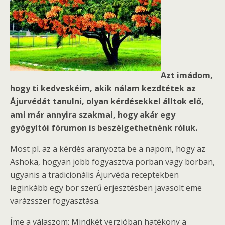
Azt imádom,
hogy ti kedveskéim, akik nálam kezdtétek az
Ájurvédát tanulni, olyan kérdésekkel álltok elő,
ami már annyira szakmai, hogy akár egy
gyógyítói fórumon is beszélgethetnénk róluk.
Most pl. az a kérdés aranyozta be a napom, hogy az
Ashoka, hogyan jobb fogyasztva porban vagy borban,
ugyanis a tradicionális Ájurvéda receptekben
leginkább egy bor szerű erjesztésben javasolt eme
varázsszer fogyasztása.
Íme a válaszom: Mindkét verzióban hatékony a