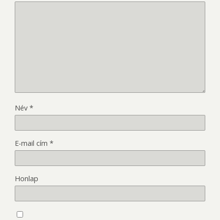
Név
*
E-mail cím
*
Honlap