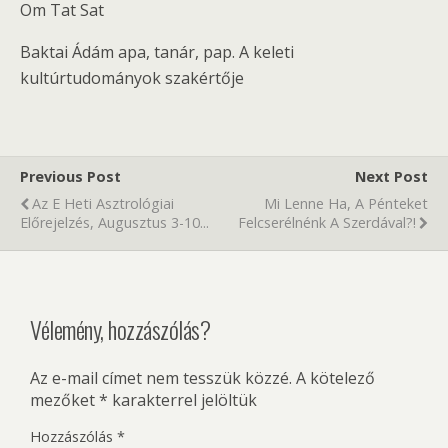
Om Tat Sat
Baktai Ádám apa, tanár, pap. A keleti
kultúrtudományok szakértője
Previous Post
Next Post
Az E Heti Asztrológiai
Mi Lenne Ha, A Pénteket
Előrejelzés, Augusztus 3-10...
Felcserélnénk A Szerdával?!
Vélemény, hozzászólás?
Az e-mail címet nem tesszük közzé.
A kötelező
mezőket
*
karakterrel jelöltük
Hozzászólás
*