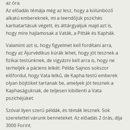
az óra.
Az előadás témája még az lesz, hogy a kölünböző
alkatú embereknek, mi a teendőjük pszichés
karbatartásuk végett, és áttárgyaljuk majd azt is,
hogy mire hajlamosak a Vaták, a Pitták és Kaphák.
Valamint azt is, hogy figyelmet kell fordítani arra,
hogy az Ájurvédikus kúrák lehet, hogy jót tesznek a
fizikai testünknek, de vigyázni kell arra is, hogy ne
terheljék a páciens lelkét. Példa: Sajnos sokszor
előfordul, hogy Vata lelkű, de Kapha testű emberek
olyan böjtöket tartanak be, amelyek jót tesznek a
Kaphaságuknak, de teljesen kibillenti a Vata
pszichéjüket.
Szóval ilyen szerű példák, és témák lesznek. Sok
szeretettel várunk benneteket. Az előadás 2 órás, díja
3000 Forint.