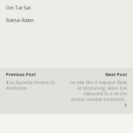
Om Tat Sat
Baktai Ádám
Previous Post
Next Post
Az Ájurvéda Eredete És
Ha Már Éles A Napokat Élünk
Rendszere...
Át Mostanság, Akkor Írok
Háborúról És A Mi Zen
Shiatsu Iskolánk Eredetéről…