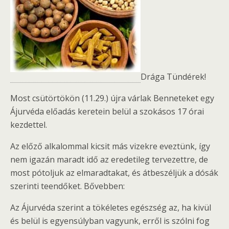
Drága Tündérek!
Most csütörtökön (11.29.) újra várlak Benneteket egy
Ájurvéda előadás keretein belül a szokásos 17 órai
kezdettel.
Az előző alkalommal kicsit más vizekre eveztünk, így
nem igazán maradt idő az eredetileg tervezettre, de
most pótoljuk az elmaradtakat, és átbeszéljük a dósák
szerinti teendőket. Bővebben:
Az Ájurvéda szerint a tökéletes egészség az, ha kivül
és belül is egyensúlyban vagyunk, erről is szólni fog