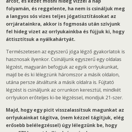
arcot, és kezet mosni hideg vízzel a nap
folyamán, és reggelente, ha nem is csináljuk meg
a langyos sós vizes teljes jógatisztításokat az
orrjáratainkra, akkor is fogmosás után szívjunk
fel hideg vizet az orrlyukainkba és fújjuk ki, hogy
áttisztítsuk a nyálkahártyát.
Természetesen az egyszerű jóga légző gyakorlatok is
hasznosak ilyenkor. Csináljunk egyszerű egy oldalas
légzést, magyarán befogjuk az egyik orrlyukunkat,
majd be és ki lélegzünk háromszor a másik oldalon,
utána persze átváltunk a másik oldalra is. Fújtató
légzést is csináljunk az orrunkon keresztül, mindkét
orrlyukon erőteljes ki-be légzéssel, mondjuk 21-szer.
Majd, hogy egy picit visszalassítsuk magunkat az
orrlyukainkat tágítva, (nem kézzel tágítjuk, elég
erősebb belélegzéssel) úgy lélegzünk be, hogy