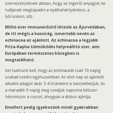
szervezetünknek abban, hogy az ingerlő anyagok ne
tudjanak megtapadni a nyálkahártyáinkon, a
bőrünkön, stb.
Millió ezer immunerősítő létezik az Ájurvédában,
de itt mégis a kasvirág, ismertebb nevén az
echinacea az ajánlott. Az echinacea a legjobb
Pitta-Kapha túlműködés helyreállító szer, ami
Európában természetes közegben is
megtalálható.
Azt tudnunk kell, hogy az echinaceát csak 10 napig
szabad szedni egyhuzamban. Az első nap az ajánlott
alkalmi adagot akár 3-4 óránként is beszedhetjük, és
a maradék 9 napig meg szedjük naponta kétszer-
háromszor a cuccot, ahogyan a doboz ajánlja.
Emellett pedig igyekezünk minél gyakrabban