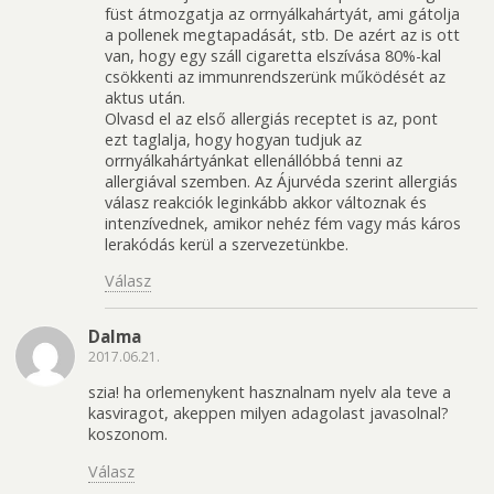
füst átmozgatja az orrnyálkahártyát, ami gátolja
a pollenek megtapadását, stb. De azért az is ott
van, hogy egy száll cigaretta elszívása 80%-kal
csökkenti az immunrendszerünk működését az
aktus után.
Olvasd el az első allergiás receptet is az, pont
ezt taglalja, hogy hogyan tudjuk az
orrnyálkahártyánkat ellenállóbbá tenni az
allergiával szemben. Az Ájurvéda szerint allergiás
válasz reakciók leginkább akkor változnak és
intenzívednek, amikor nehéz fém vagy más káros
lerakódás kerül a szervezetünkbe.
Válasz
Dalma
2017.06.21.
szia! ha orlemenykent hasznalnam nyelv ala teve a
kasviragot, akeppen milyen adagolast javasolnal?
koszonom.
Válasz