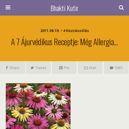
Bhakti Kutir
2011.08.19. • 4 Hozzászólás
A 7 Ájurvédikus Receptje: Még Allergia…
Share
Tweet
Pin
Mail
SMS