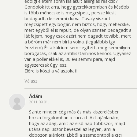
eddigi életem során kialakult allergiás reakció?
Gondolok itt arra, hogy gyerekkoromban és később
is több méhecske is megcsípett, persze kicsit
bedagadt, de semmi durva. Tavaly viszont
megcsípett egy bogár, nem biztos, hogy méhecske,
mert egyből el is repült, de olyan szinten bedagadt a
lábfejem, hogy csak azért nem dagadt tovább, mert
a bőröm már nem bírta volna. (legalábbis így
éreztem) És a kálcium sem segített, meg semmilyen
borogatás, csak az antihisztaminos kenőcs. Ugyanez
van a pollenekkel is, 30 évi semmi para, majd
egyszercsak úgy lesz.
Előre is köszi a válaszokat!
Válasz
Ádám
2011.09.01.
Szinte minden cég más és más kiszerelésben
hozza forgalomban a cuccait. Azt ajánlanám,
hogy az adag, amit az első nap többször, majd
utána napi 3szor beveszel az legyen, ami a
dobozon ajánlott. Ebből a szempontból a cigi