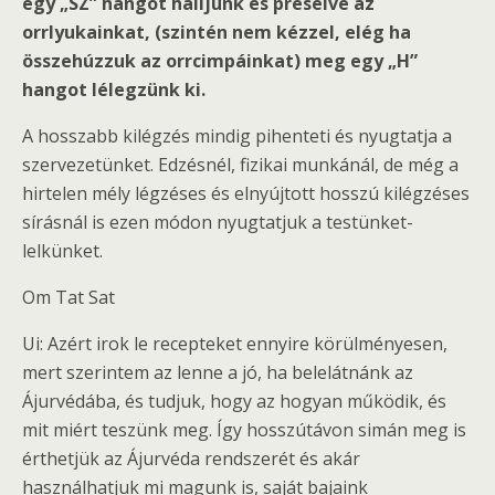
egy „SZ” hangot halljunk és préselve az
orrlyukainkat, (szintén nem kézzel, elég ha
összehúzzuk az orrcimpáinkat) meg egy „H”
hangot lélegzünk ki.
A hosszabb kilégzés mindig pihenteti és nyugtatja a
szervezetünket. Edzésnél, fizikai munkánál, de még a
hirtelen mély légzéses és elnyújtott hosszú kilégzéses
sírásnál is ezen módon nyugtatjuk a testünket-
lelkünket.
Om Tat Sat
Ui: Azért irok le recepteket ennyire körülményesen,
mert szerintem az lenne a jó, ha belelátnánk az
Ájurvédába, és tudjuk, hogy az hogyan működik, és
mit miért teszünk meg. Így hosszútávon simán meg is
érthetjük az Ájurvéda rendszerét és akár
használhatjuk mi magunk is, saját bajaink