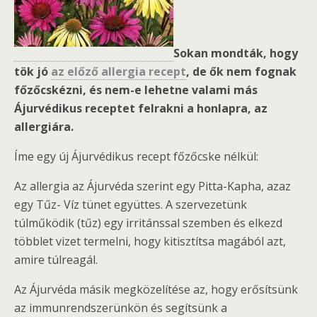
Sokan mondták, hogy
tök jó
az előző allergia recept
, de ők nem fognak
főzőcskézni, és nem-e lehetne valami más
Ájurvédikus receptet felrakni a honlapra, az
allergiára.
Íme egy új Ájurvédikus recept főzőcske nélkül:
Az allergia az Ájurvéda szerint egy Pitta-Kapha, azaz
egy Tűz- Víz tünet együttes. A szervezetünk
túlműködik (tűz) egy irritánssal szemben és elkezd
többlet vizet termelni, hogy kitisztítsa magából azt,
amire túlreagál.
Az Ájurvéda másik megközelítése az, hogy erősítsünk
az immunrendszerünkön és segítsünk a