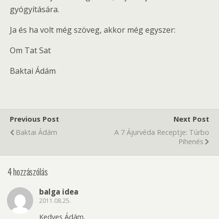
gyógyítására.
Ja és ha volt még szöveg, akkor még egyszer:
Om Tat Sat
Baktai Ádám
Previous Post
Next Post
Baktai Ádám
A 7 Ájurvéda Receptje: Túrbo
Pihenés
4 hozzászólás
balga idea
2011.08.25.
Kedves Ádám,