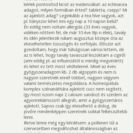
kérlek pontosítsd kicsit az evidenciákat: az echinacea
adagot, milyen formában érted? tabletta, csepp? Mi
az ajánlott adag? Leginkább a tea híve vagyok, azt
pl. hányszor lehet inni egy nap a 10 napon belül?
Én eddig nem voltam allergiás (33 éves vagyok,
vidéken nőttem fel, de már 10 éve Bp-n élek), tavaly
és idén jelentkezik nálam augusztus közepe óta az
elviselhetetlen tüsszögés és orrfolyás. Először azt
gondoltam, hogy már túlságosan városi lettem, de
az is lehet, hogy tavaly tavasszal leszoktam a cigiről
(ami eddig pl. az influenzától is mindig megvédett)
és lehet ez tett most védtelenné. Mivel az éves
gyógyszeradagom kb. 2 db algopyrin és nem is
nagyon szeretnék ennél többet, nagyon vágyom
valami természetes megoldásra. A homeopátiás
komplex szénanáthára ajánlott cucc nem segített,
így most iszom napi 2 calcium sandozt és szedem az
agyonreklámozott allegrát, amit a gyógyszertáros
ajánlott. Sajnos csak így elviselhető a dolog, de
jövőre mindenképpen szeretnék sokkal felkészültebb
lenni.
Illetve lenne még egy kérdésem: a pollenen túl a
szervezetben megváltozhat általánosságban az