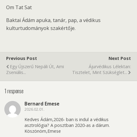
Om Tat Sat
Baktai Ádám apuka, tanár, pap, a védikus
kulturtudományok szakértője.
Previous Post
Next Post
Egy Újszerű Nepáli Út, Ami
Ájurvédikus Lélektan:
Zseniális...
Tisztelet, Mint Szükséglet...
1 response
Bernard Emese
2026.02.01.
Kedves Ádám,2026- ban is indul a védikus
asztrológia? A posztban 2020-as a dárum.
Köszönöm,Emese