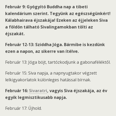
Február 9: Gyógyító Buddha nap a tibeti
kalendárium szerint. Tegyünk az egészségünkért!
Kálabhairava éjszakája! Ezeken az éjjeleken Siva
a földön tálható Sivalingamokban tölti az
éjszakát.
Február 12-13: Sziddha Jóga. Bármibe is kezdünk
ezen a napon, az sikerre van ítélve.
Február 13: Jóga böjt, tartózkodjunk a gabonaféléktől.
Február 15: Siva napja, a napnyugtakor végzett
lelkigyakorlatok különleges hatással bírnak.
Február 16:
Sivaratri
, vagyis Siva éjszakája, az év
egyik legmisztikusabb napja.
Február 17: Újhold.