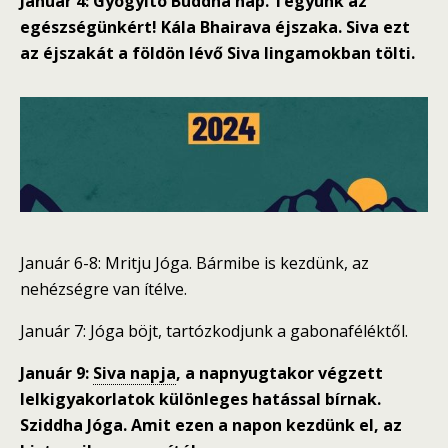
Január 4:
Gyógyító Buddha nap. Tegyünk az
egészségünkért! Kála Bhairava éjszaka. Siva ezt
az éjszakát a földön lévő Siva lingamokban tölti.
Január 6-8: Mritju Jóga. Bármibe is kezdünk, az
nehézségre van ítélve.
Január 7: Jóga böjt, tartózkodjunk a gabonaféléktől.
Január 9:
Siva napja
, a napnyugtakor végzett
lelkigyakorlatok különleges hatással bírnak.
Sziddha Jóga. Amit ezen a napon kezdünk el, az