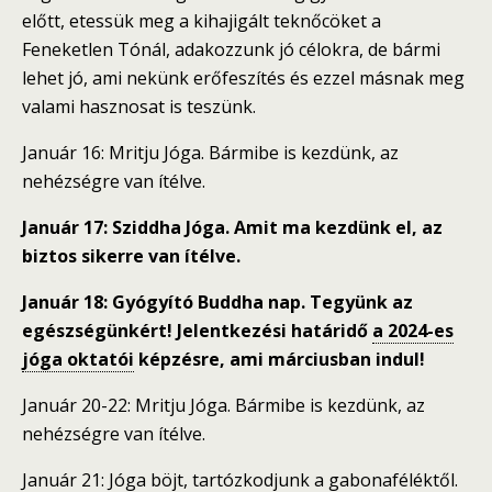
előtt, etessük meg a kihajigált teknőcöket a
Feneketlen Tónál, adakozzunk jó célokra, de bármi
lehet jó, ami nekünk erőfeszítés és ezzel másnak meg
valami hasznosat is teszünk.
Január 16: Mritju Jóga. Bármibe is kezdünk, az
nehézségre van ítélve.
Január 17: Sziddha Jóga. Amit ma kezdünk el, az
biztos sikerre van ítélve.
Január 18: Gyógyító Buddha nap. Tegyünk az
egészségünkért! Jelentkezési határidő
a 2024-es
jóga oktatói
képzésre, ami márciusban indul!
Január 20-22: Mritju Jóga. Bármibe is kezdünk, az
nehézségre van ítélve.
Január 21: Jóga böjt, tartózkodjunk a gabonaféléktől.