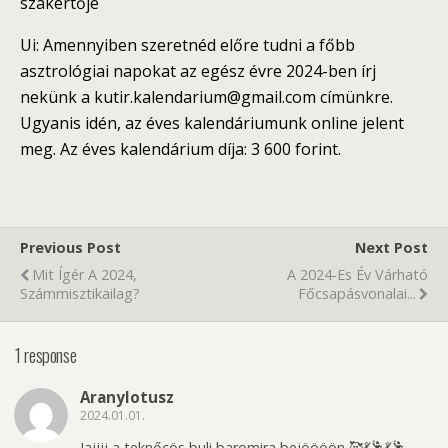
szakértője
Ui: Amennyiben szeretnéd előre tudni a főbb
asztrológiai napokat az egész évre 2024-ben írj
nekünk a kutir.kalendarium@gmail.com címünkre.
Ugyanis idén, az éves kalendáriumunk online jelent
meg. Az éves kalendárium díja: 3 600 forint.
Previous Post
Next Post
Mit Ígér A 2024,
A 2024-Es Év Várható
Számmisztikailag?
Főcsapásvonalai...
1 response
Aranylotusz
2024.01.01.
Jajjjj a teknőcös buli baromira bejöööön 🥰💃🕺💃🕺