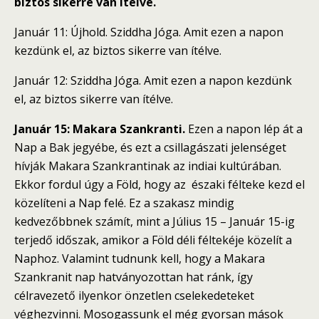
biztos sikerre van ítélve.
Január 11: Újhold. Sziddha Jóga. Amit ezen a napon
kezdünk el, az biztos sikerre van ítélve.
Január 12: Sziddha Jóga. Amit ezen a napon kezdünk
el, az biztos sikerre van ítélve.
Január 15: Makara Szankranti.
Ezen a napon lép át a
Nap a Bak jegyébe, és ezt a csillagászati jelenséget
hívják Makara Szankrantinak az indiai kultúrában.
Ekkor fordul úgy a Föld, hogy az északi félteke kezd el
közelíteni a Nap felé. Ez a szakasz mindig
kedvezőbbnek számít, mint a Július 15 – Január 15-ig
terjedő időszak, amikor a Föld déli féltekéje közelít a
Naphoz. Valamint tudnunk kell, hogy a Makara
Szankranit nap hatványozottan hat ránk, így
célravezető ilyenkor önzetlen cselekedeteket
véghezvinni. Mosogassunk el még gyorsan mások