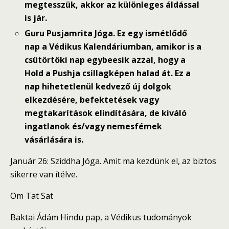
megtesszük, akkor az különleges áldással
is jár.
Guru Pusjamrita Jóga. Ez egy ismétlődő
nap a Védikus Kalendáriumban, amikor is a
csütörtöki nap egybeesik azzal, hogy a
Hold a Pushja csillagképen halad át. Ez a
nap hihetetlenül kedvező új dolgok
elkezdésére, befektetések vagy
megtakarítások elindítására, de kiváló
ingatlanok és/vagy nemesfémek
vásárlására is.
Január 26: Sziddha Jóga. Amit ma kezdünk el, az biztos
sikerre van ítélve.
Om Tat Sat
Baktai Ádám Hindu pap, a Védikus tudományok