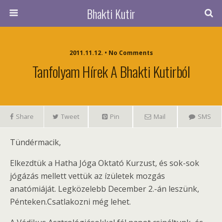
Bhakti Kutir
2011.11.12. • No Comments
Tanfolyam Hírek A Bhakti Kutirból
Share
Tweet
Pin
Mail
SMS
Tündérmacik,
Elkezdtük a Hatha Jóga Oktató Kurzust, és sok-sok
jógázás mellett vettük az ízületek mozgás
anatómiáját. Legközelebb December 2.-án leszünk,
Pénteken.Csatlakozni még lehet.