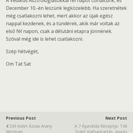
A Védikus Asztrológiásokkal fél napot csináltunk, és
December 10.-én leszünk legközelebb. Ha szeretnétek
még csatlakozni lehet, mert akkor az újak egész
nappal kezdenek, és a tündérek, akik már voltak az
első fél napon, csak a délutáni etapra jönnének.
Szóval még ide is lehet csatlakozni.
Szép hétvégét,
Om Tat Sat
Previous Post
Next Post
Dél-Kelet Ázsiai Arany
A 7 Ájurvéda Receptje: Téli
Múzeum
Ízület Karbantartás, Avagy