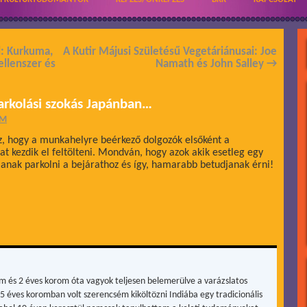
l: Kurkuma,
A Kutir Májusi Születésű Vegetáriánusai: Joe
ellenszer és
Namath és John Salley
→
Parkolási szokás Japánban…
ÁM
z, hogy a munkahelyre beérkező dolgozók elsőként a
t kezdik el feltölteni. Mondván, hogy azok akik esetleg egy
janak parkolni a bejárathoz és így, hamarabb betudjanak érni!
m és 2 éves korom óta vagyok teljesen belemerülve a varázslatos
15 éves koromban volt szerencsém kiköltözni Indiába egy tradicionális