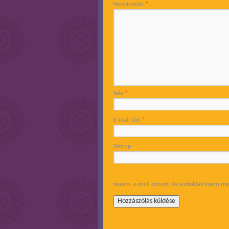
Hozzászólás
*
Név
*
E-mail cím
*
Honlap
nevem, e-mail címem, és weboldalcímem men