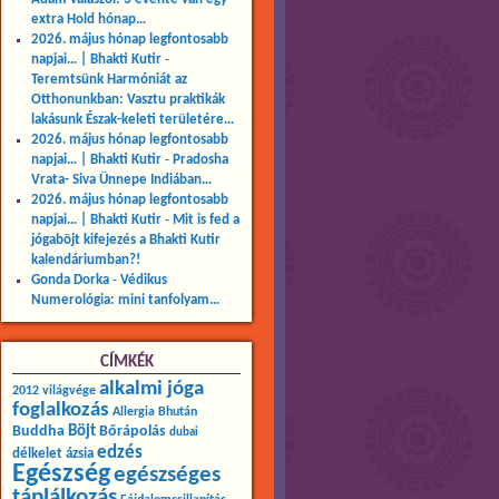
extra Hold hónap…
2026. május hónap legfontosabb
napjai… | Bhakti Kutir
-
Teremtsünk Harmóniát az
Otthonunkban: Vasztu praktikák
lakásunk Észak-keleti területére…
2026. május hónap legfontosabb
napjai… | Bhakti Kutir
-
Pradosha
Vrata- Siva Ünnepe Indiában…
2026. május hónap legfontosabb
napjai… | Bhakti Kutir
-
Mit is fed a
jógaböjt kifejezés a Bhakti Kutir
kalendáriumban?!
Gonda Dorka
-
Védikus
Numerológia: mini tanfolyam…
CÍMKÉK
alkalmi jóga
2012 világvége
foglalkozás
Allergia
Bhután
Buddha
Böjt
Bőrápolás
dubai
edzés
délkelet ázsia
Egészség
egészséges
táplálkozás