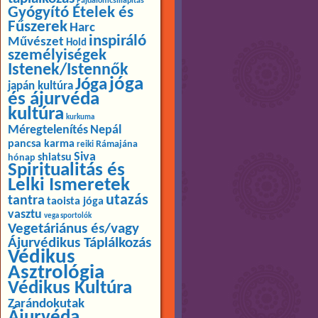
Fájdalomcsillapítás
Gyógyító Ételek és
Fűszerek
Harc
inspiráló
Művészet
Hold
személyiségek
Istenek/Istennők
jóga
Jóga
japán kultúra
és ájurvéda
kultúra
kurkuma
Méregtelenítés
Nepál
pancsa karma
Rámajána
reiki
Siva
shiatsu
hónap
Spiritualitás és
Lelki Ismeretek
utazás
tantra
taoista jóga
vasztu
vega sportolók
Vegetáriánus és/vagy
Ájurvédikus Táplálkozás
Védikus
Asztrológia
Védikus Kultúra
Zarándokutak
Ájurvéda