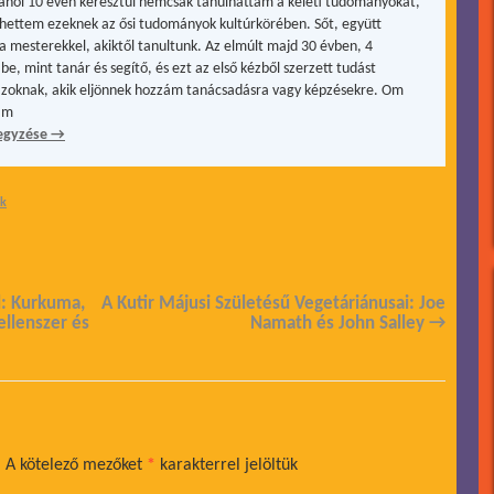
, ahol 10 éven keresztül nemcsak tanulhattam a keleti tudományokat,
hettem ezeknek az ősi tudományok kultúrkörében. Sőt, együtt
a mesterekkel, akiktől tanultunk. Az elmúlt majd 30 évben, 4
be, mint tanár és segítő, és ezt az első kézből szerzett tudást
zoknak, akik eljönnek hozzám tanácsadásra vagy képzésekre. Om
ám
egyzése
→
ok
l: Kurkuma,
A Kutir Májusi Születésű Vegetáriánusai: Joe
ellenszer és
Namath és John Salley
→
.
A kötelező mezőket
*
karakterrel jelöltük