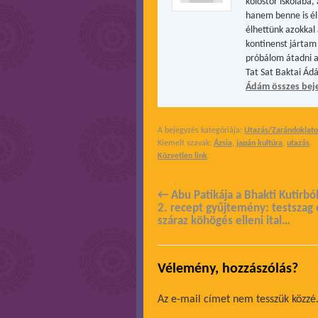
kolostor iskolába
hanem benne is él
élhettünk azokkal 
kontinenst jártam 
próbálom átadni a
Tat Sat Baktai Ád
Ádám összes bej
A bejegyzés kategóriája:
Utazás/Zarándoklat
Kiemelt szavak:
Ázsia
,
japán kultúra
,
utazás
.
Közvetlen link
.
←
Abu Patikája a Bhakti Kutirbó
2. recept gyűjtemény: testszag 
száraz köhögés elleni ital…
Vélemény, hozzászólás?
Az e-mail címet nem tesszük közzé