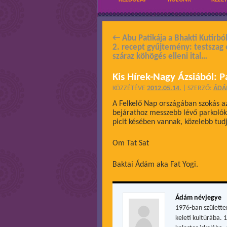
←
Abu Patikája a Bhakti Kutirbó
2. recept gyűjtemény: testszag 
száraz köhögés elleni ital…
Kis Hírek-Nagy Ázsiából: 
KÖZZÉTÉVE
2012.05.14.
|
SZERZŐ:
ÁD
A Felkelő Nap országában szokás a
bejárathoz messzebb lévő parkolóka
picit késében vannak, közelebb tud
Om Tat Sat
Baktai Ádám aka Fat Yogi.
Ádám névjegye
1976-ban születte
keleti kultúrába. 