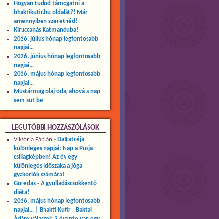
Hogyan tudod támogatni a
bhaktikutir.hu oldalát?! Már
amennyiben szeretnéd!
Kiruccanás Katmanduba!
2026. július hónap legfontosabb
napjai…
2026. június hónap legfontosabb
napjai…
2026. május hónap legfontosabb
napjai…
Mustármag olaj oda, ahová a nap
sem süt be!
LEGUTÓBBI HOZZÁSZÓLÁSOK
Viktória Fábián
-
Dattatréja
különleges napjai: Nap a Pusja
csillagképben! Az év egy
különleges időszaka a jóga
gyakorlók számára!
Goredas
-
A gyulladáscsökkentő
diéta!
2026. május hónap legfontosabb
napjai… | Bhakti Kutir
-
Baktai
Ádám válaszol: 3 évente van egy