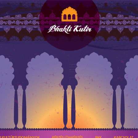
TI KULTÚRTUDOMÁNYOK
KÉPZÉS/ÖNKÉPZÉS
BKK
KAPCSOLAT