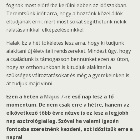
fognak most előtérbe kerülni ebben az időszakban.
Teremtsünk időt arra, hogy a hozzánk közel állók
eltudjanak érni, mert most sokat segíthetünk nekik
rálátásainkkal, elképzeléseinkkel.
Halak: Ez a hét tökéletes lesz arra, hogy ki tudjunk
alakítani új életviteli rendszereket. Mindezt úgy, hogy
a családunk is támogasson bennünket ezen az úton,
hogy az otthonunkban is kitudjuk alakítani a
szükséges változtatásokat és még a gyerekeinken is
át tudjuk majd vinni.
Ezen a héten a
Május 7
-re eső nap lesz a fő
momentum. De nem csak erre a hétre, hanem az
elkövetkező több évre nézve is ez lesz a legjobb
nap asztrológiailag. Szóval ha valami igazán
fontosba szeretnénk kezdeni, azt időzítsük erre a
napra!