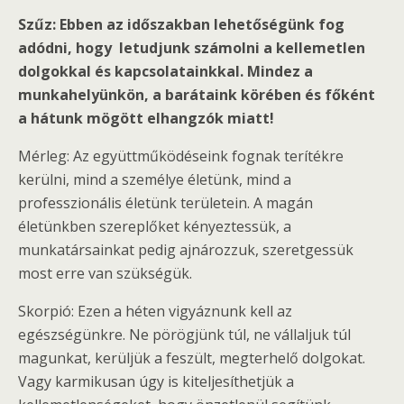
Szűz: Ebben az időszakban lehetőségünk fog
adódni, hogy letudjunk számolni a kellemetlen
dolgokkal és kapcsolatainkkal. Mindez a
munkahelyünkön, a barátaink körében és főként
a hátunk mögött elhangzók miatt!
Mérleg: Az együttműködéseink fognak terítékre
kerülni, mind a személye életünk, mind a
professzionális életünk területein. A magán
életünkben szereplőket kényeztessük, a
munkatársainkat pedig ajnározzuk, szeretgessük
most erre van szükségük.
Skorpió: Ezen a héten vigyáznunk kell az
egészségünkre. Ne pörögjünk túl, ne vállaljuk túl
magunkat, kerüljük a feszült, megterhelő dolgokat.
Vagy karmikusan úgy is kiteljesíthetjük a