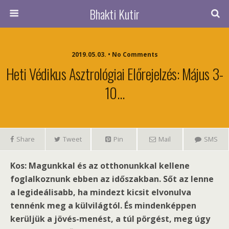
Bhakti Kutir
2019.05.03. • No Comments
Heti Védikus Asztrológiai Előrejelzés: Május 3-
10…
Share
Tweet
Pin
Mail
SMS
Kos: Magunkkal és az otthonunkkal kellene
foglalkoznunk ebben az időszakban. Sőt az lenne
a legideálisabb, ha mindezt kicsit elvonulva
tennénk meg a külvilágtól. És mindenképpen
kerüljük a jövés-menést, a túl pörgést, meg úgy