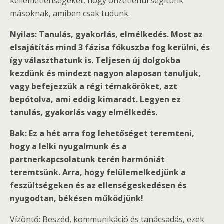
kellemetlenségeket, hogy önzetlenül segítünk
másoknak, amiben csak tudunk.
Nyilas: Tanulás, gyakorlás, elmélkedés. Most az
elsajátítás mind 3 fázisa fókuszba fog kerülni, és
így választhatunk is. Teljesen új dolgokba
kezdünk és mindezt nagyon alaposan tanuljuk,
vagy befejezzük a régi témaköröket, azt
bepótolva, ami eddig kimaradt. Legyen ez
tanulás, gyakorlás vagy elmélkedés.
Bak: Ez a hét arra fog lehetőséget teremteni,
hogy a lelki nyugalmunk és a
partnerkapcsolatunk terén harmóniát
teremtsünk. Arra, hogy felülemelkedjünk a
feszültségeken és az ellenségeskedésen és
nyugodtan, békésen működjünk!
Vízöntő: Beszéd, kommunikáció és tanácsadás, ezek