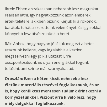
Ikrek: Ebben a szakaszban nehezebb lesz magunkat
reálisan látni, így hagyatkozzunk azon emberek
értékítéletére, akikben bízunk. Kérjük ki a rokonok,
barátok, tehát a szeretteink véleményét, és így sokkal
könnyebb lesz átvészelnünk a hetet.
Rák: Ahhoz, hogy nagyon jól éljük meg ezt a hetet
utaznunk kellene, vagy legalábbis elkezdeni
megszervezni egy jó kis utazást! Erre
összpontosítsunk és olyan energiákkal fogunk
töltődni, ami szinte már szárnyakat ad.
Oroszlán: Ezen a héten kicsit nehezebb lesz
életünk materiális részével foglalkoznunk, és az
is, hogy konfliktus mentesen tudjunk érintkezni a
környezetünkkel. Viszont arra kiváló lesz, hogy
mély dolgokkal foglalkozzunk.