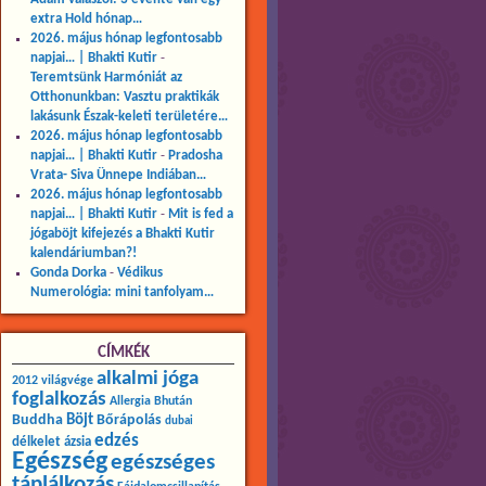
extra Hold hónap…
2026. május hónap legfontosabb
napjai… | Bhakti Kutir
-
Teremtsünk Harmóniát az
Otthonunkban: Vasztu praktikák
lakásunk Észak-keleti területére…
2026. május hónap legfontosabb
napjai… | Bhakti Kutir
-
Pradosha
Vrata- Siva Ünnepe Indiában…
2026. május hónap legfontosabb
napjai… | Bhakti Kutir
-
Mit is fed a
jógaböjt kifejezés a Bhakti Kutir
kalendáriumban?!
Gonda Dorka
-
Védikus
Numerológia: mini tanfolyam…
CÍMKÉK
alkalmi jóga
2012 világvége
foglalkozás
Allergia
Bhután
Buddha
Böjt
Bőrápolás
dubai
edzés
délkelet ázsia
Egészség
egészséges
táplálkozás