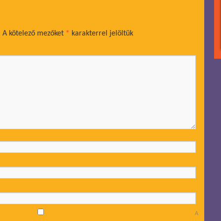
.
A kötelező mezőket
*
karakterrel jelöltük
A