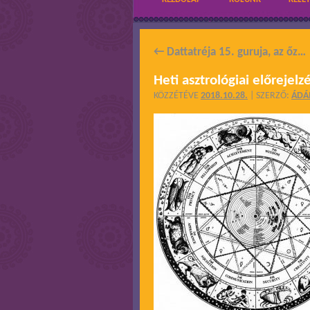
←
Dattatréja 15. guruja, az őz…
Heti asztrológiai előreje
KÖZZÉTÉVE
2018.10.28.
|
SZERZŐ:
ÁD