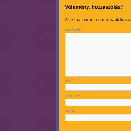
Vélemény, hozzászólás?
Az e-mail címet nem tesszük közzé
Hozzászólás
*
Név
*
E-mail cím
*
Honlap