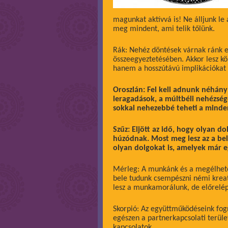
magunkat aktívvá is! Ne álljunk le
meg mindent, ami telik tőlünk.
Rák: Nehéz döntések várnak ránk e
összeegyeztetésében. Akkor lesz k
hanem a hosszútávú implikációkat 
Oroszlán: Fel kell adnunk néhány
leragadások, a múltbéli nehézsé
sokkal nehezebbé teheti a minden
Szűz: Eljött az idő, hogy olyan d
húzódnak. Most meg lesz az a bels
olyan dolgokat is, amelyek már e
Mérleg: A munkánk és a megélheté
bele tudunk csempészni némi kreat
lesz a munkamorálunk, de előrelép
Skorpió: Az együttműködéseink fogn
egészen a partnerkapcsolati terület
kapcsolatok.