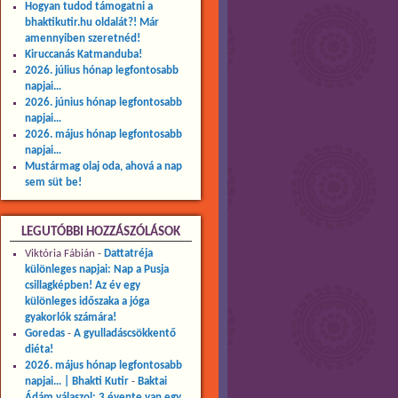
Hogyan tudod támogatni a
bhaktikutir.hu oldalát?! Már
amennyiben szeretnéd!
Kiruccanás Katmanduba!
2026. július hónap legfontosabb
napjai…
2026. június hónap legfontosabb
napjai…
2026. május hónap legfontosabb
napjai…
Mustármag olaj oda, ahová a nap
sem süt be!
LEGUTÓBBI HOZZÁSZÓLÁSOK
Viktória Fábián
-
Dattatréja
különleges napjai: Nap a Pusja
csillagképben! Az év egy
különleges időszaka a jóga
gyakorlók számára!
Goredas
-
A gyulladáscsökkentő
diéta!
2026. május hónap legfontosabb
napjai… | Bhakti Kutir
-
Baktai
Ádám válaszol: 3 évente van egy