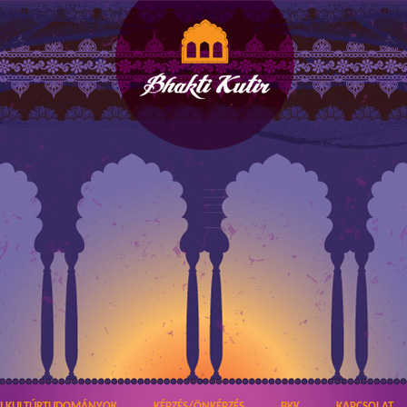
TI KULTÚRTUDOMÁNYOK
KÉPZÉS/ÖNKÉPZÉS
BKK
KAPCSOLAT