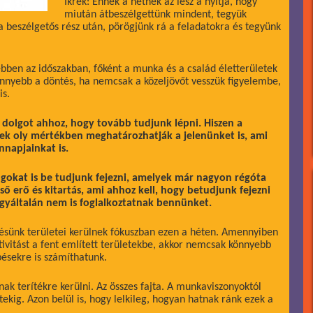
Ikrek: Ennek a hétnek az lesz a nyitja, hogy
miután átbeszélgettünk mindent, tegyük
 a beszélgetős rész után, pörögjünk rá a feladatokra és tegyünk
bben az időszakban, főként a munka és a család életterületek
önnyebb a döntés, ha nemcsak a közeljövőt vesszük figyelembe,
is.
 dolgot ahhoz, hogy tovább tudjunk lépni. Hiszen a
gek oly mértékben meghatározhatják a jelenünket is, ami
napjainkat is.
olgokat is be tudjunk fejezni, amelyek már nagyon régóta
ő erő és kitartás, ami ahhoz kell, hogy betudjunk fejezni
gyáltalán nem is foglalkoztatnak bennünket.
sünk területei kerülnek fókuszban ezen a héten. Amennyiben
ivitást a fent említett területekbe, akkor nemcsak könnyebb
ésekre is számíthatunk.
ak terítékre kerülni. Az összes fajta. A munkaviszonyoktól
ekig. Azon belül is, hogy lelkileg, hogyan hatnak ránk ezek a