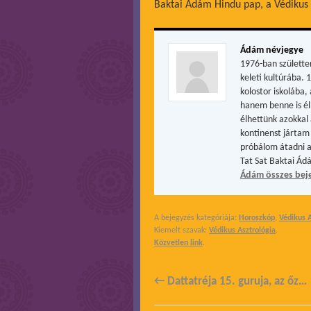
Baktai Ádám Hindu pap, a Védikus
Ádám névjegye
1976-ban születte
keleti kultúrába. 
kolostor iskolába
hanem benne is él
élhettünk azokkal 
kontinenst jártam 
próbálom átadni a
Tat Sat Baktai Ád
Ádám összes bej
A bejegyzés kategóriája:
Horoszkóp
,
Védikus A
Kiemelt szavak:
Védikus Asztrológia
.
Közvetlen link
.
←
Dattatréja 15. guruja, az őz…