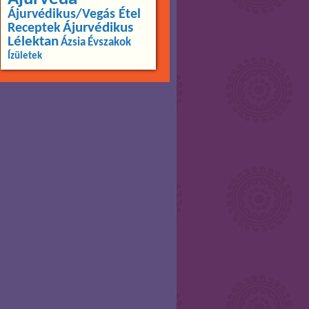
Ájurvédikus/Vegás Étel
Ájurvédikus
Receptek
Lélektan
Ázsia
Évszakok
Ízületek