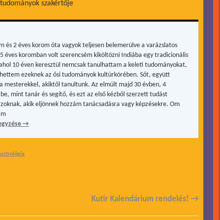
 tudományok szakértője
m és 2 éves korom óta vagyok teljesen belemerülve a varázslatos
15 éves koromban volt szerencsém kiköltözni Indiába egy tradicionális
, ahol 10 éven keresztül nemcsak tanulhattam a keleti tudományokat,
hettem ezeknek az ősi tudományok kultúrkörében. Sőt, együtt
a mesterekkel, akiktől tanultunk. Az elmúlt majd 30 évben, 4
be, mint tanár és segítő, és ezt az első kézből szerzett tudást
zoknak, akik eljönnek hozzám tanácsadásra vagy képzésekre. Om
ám
egyzése
→
sztrológia
Kutir Kalendárium rendelés!
→