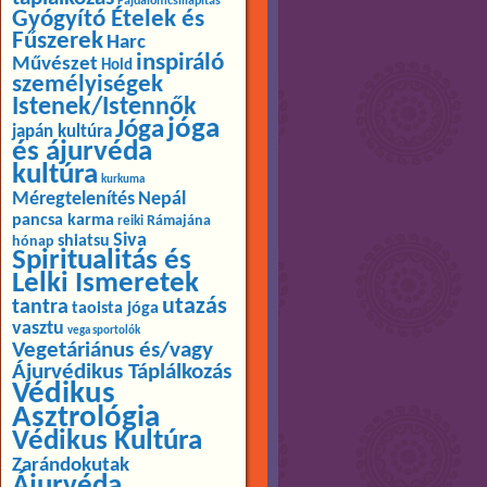
Fájdalomcsillapítás
Gyógyító Ételek és
Fűszerek
Harc
inspiráló
Művészet
Hold
személyiségek
Istenek/Istennők
jóga
Jóga
japán kultúra
és ájurvéda
kultúra
kurkuma
Méregtelenítés
Nepál
pancsa karma
Rámajána
reiki
Siva
shiatsu
hónap
Spiritualitás és
Lelki Ismeretek
utazás
tantra
taoista jóga
vasztu
vega sportolók
Vegetáriánus és/vagy
Ájurvédikus Táplálkozás
Védikus
Asztrológia
Védikus Kultúra
Zarándokutak
Ájurvéda