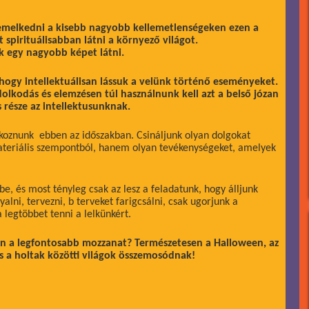
 emelkedni a kisebb nagyobb kellemetlenségeken ezen a
 spirituálisabban látni a környező világot.
k egy nagyobb képet látni.
 hogy intellektuálisan lássuk a velünk történő eseményeket.
olkodás és elemzésen túl használnunk kell azt a belső józan
s része az intellektusunknak.
alkoznunk ebben az időszakban. Csináljunk olyan dolgokat
ateriális szempontból, hanem olyan tevékenységeket, amelyek
e, és most tényleg csak az lesz a feladatunk, hogy álljunk
alni, tervezni, b terveket farigcsálni, csak ugorjunk a
 legtöbbet tenni a lelkünkért.
n a legfontosabb mozzanat? Természetesen a Halloween, az
és a holtak közötti világok összemosódnak!