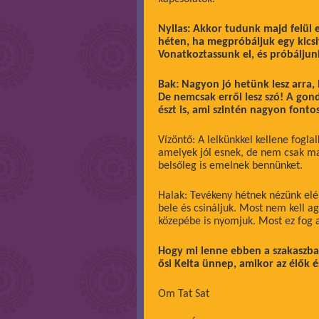
Nyilas: Akkor tudunk majd felül
héten, ha megpróbáljuk egy kicsit
Vonatkoztassunk el, és próbáljun
Bak: Nagyon jó hetünk lesz arra,
De nemcsak erről lesz szó! A gond
észt is, ami szintén nagyon fonto
Vízöntő: A lelkünkkel kellene fogl
amelyek jól esnek, de nem csak m
belsőleg is emelnek bennünket.
Halak: Tevékeny hétnek nézünk eléb
bele és csináljuk. Most nem kell agy
közepébe is nyomjuk. Most ez fog a
Hogy mi lenne ebben a szakaszba
ősi Kelta ünnep, amikor az élők 
Om Tat Sat