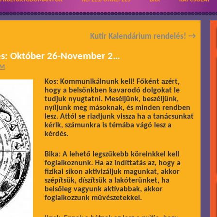
Kutir Kalendárium rendelés!
→
lzés: Október 26-November 2…
ÁM
Kos: Kommunikálnunk kell! Főként azért,
hogy a belsőnkben kavarodó dolgokat le
tudjuk nyugtatni. Meséljünk, beszéljünk,
nyíljunk meg másoknak, és minden rendben
lesz. Attól se riadjunk vissza ha a tanácsunkat
kérik, számunkra is témába vágó lesz a
kérdés.
Bika: A lehető legszűkebb köreinkkel kell
foglalkoznunk. Ha az indíttatás az, hogy a
fizikai síkon aktivizáljuk magunkat, akkor
szépítsük, díszítsük a lakóterünket, ha
belsőleg vagyunk aktívabbak, akkor
foglalkozzunk művészetekkel.