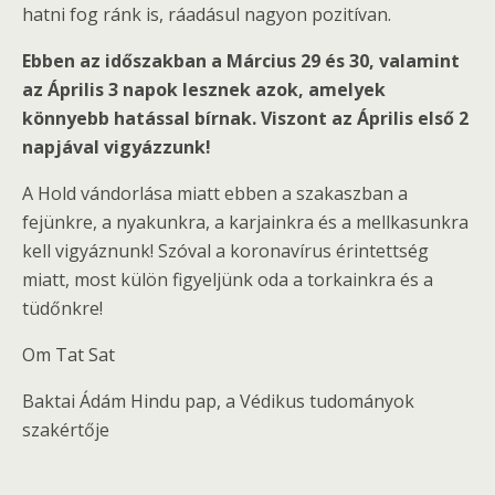
hatni fog ránk is, ráadásul nagyon pozitívan.
Ebben az időszakban a Március 29 és 30, valamint
az Április 3 napok lesznek azok, amelyek
könnyebb hatással bírnak. Viszont az Április első 2
napjával vigyázzunk!
A Hold vándorlása miatt ebben a szakaszban a
fejünkre, a nyakunkra, a karjainkra és a mellkasunkra
kell vigyáznunk! Szóval a koronavírus érintettség
miatt, most külön figyeljünk oda a torkainkra és a
tüdőnkre!
Om Tat Sat
Baktai Ádám Hindu pap, a Védikus tudományok
szakértője