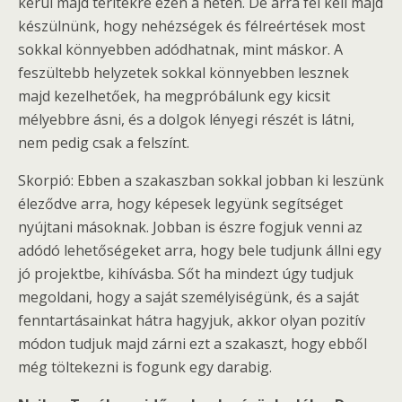
kerül majd terítékre ezen a héten. De arra fel kell majd
készülnünk, hogy nehézségek és félreértések most
sokkal könnyebben adódhatnak, mint máskor. A
feszültebb helyzetek sokkal könnyebben lesznek
majd kezelhetőek, ha megpróbálunk egy kicsit
mélyebbre ásni, és a dolgok lényegi részét is látni,
nem pedig csak a felszínt.
Skorpió: Ebben a szakaszban sokkal jobban ki leszünk
éleződve arra, hogy képesek legyünk segítséget
nyújtani másoknak. Jobban is észre fogjuk venni az
adódó lehetőségeket arra, hogy bele tudjunk állni egy
jó projektbe, kihívásba. Sőt ha mindezt úgy tudjuk
megoldani, hogy a saját személyiségünk, és a saját
fenntartásainkat hátra hagyjuk, akkor olyan pozitív
módon tudjuk majd zárni ezt a szakaszt, hogy ebből
még töltekezni is fogunk egy darabig.