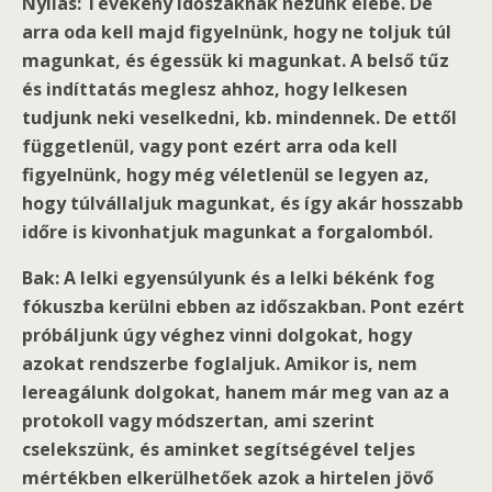
Nyilas: Tevékeny időszaknak nézünk elébe. De
arra oda kell majd figyelnünk, hogy ne toljuk túl
magunkat, és égessük ki magunkat. A belső tűz
és indíttatás meglesz ahhoz, hogy lelkesen
tudjunk neki veselkedni, kb. mindennek. De ettől
függetlenül, vagy pont ezért arra oda kell
figyelnünk, hogy még véletlenül se legyen az,
hogy túlvállaljuk magunkat, és így akár hosszabb
időre is kivonhatjuk magunkat a forgalomból.
Bak: A lelki egyensúlyunk és a lelki békénk fog
fókuszba kerülni ebben az időszakban. Pont ezért
próbáljunk úgy véghez vinni dolgokat, hogy
azokat rendszerbe foglaljuk. Amikor is, nem
lereagálunk dolgokat, hanem már meg van az a
protokoll vagy módszertan, ami szerint
cselekszünk, és aminket segítségével teljes
mértékben elkerülhetőek azok a hirtelen jövő