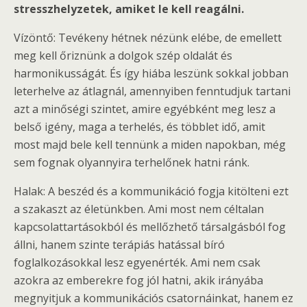
stresszhelyzetek, amiket le kell reagálni.
Vízöntő: Tevékeny hétnek nézünk elébe, de emellett
meg kell őriznünk a dolgok szép oldalát és
harmonikusságát. És így hiába leszünk sokkal jobban
leterhelve az átlagnál, amennyiben fenntudjuk tartani
azt a minőségi szintet, amire egyébként meg lesz a
belső igény, maga a terhelés, és többlet idő, amit
most majd bele kell tennünk a miden napokban, még
sem fognak olyannyira terhelőnek hatni ránk.
Halak: A beszéd és a kommunikáció fogja kitölteni ezt
a szakaszt az életünkben. Ami most nem céltalan
kapcsolattartásokból és mellőzhető társalgásból fog
állni, hanem szinte terápiás hatással bíró
foglalkozásokkal lesz egyenérték. Ami nem csak
azokra az emberekre fog jól hatni, akik irányába
megnyitjuk a kommunikációs csatornáinkat, hanem ez