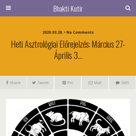
Bhakti Kutir
2020.03.28. • No Comments
Heti Asztrológiai Előrejelzés: Március 27-
Április 3…
Share
Tweet
Pin
Mail
SMS