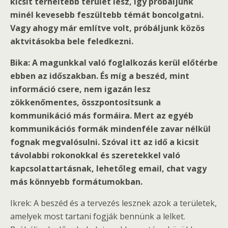
kicsit terheltebb terület lesz, így próbáljunk
minél kevesebb feszültebb témát boncolgatni.
Vagy ahogy már említve volt, próbáljunk közös
aktvitásokba bele feledkezni.
Bika: A magunkkal való foglalkozás kerül előtérbe
ebben az időszakban. És míg a beszéd, mint
információ csere, nem igazán lesz
zökkenőmentes, összpontosítsunk a
kommunikáció más formáira. Mert az egyéb
kommunikációs formák mindenféle zavar nélkül
fognak megvalósulni. Szóval itt az idő a kicsit
távolabbi rokonokkal és szeretekkel való
kapcsolattartásnak, lehetőleg email, chat vagy
más könnyebb formátumokban.
Ikrek: A beszéd és a tervezés lesznek azok a területek,
amelyek most tartani fogják bennünk a lelket.