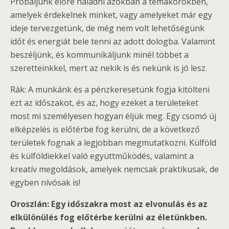
Próbáljunk előre haladni azokban a témakörökben,
amelyek érdekelnek minket, vagy amelyeket már egy
ideje tervezgetünk, de még nem volt lehetőségünk
időt és energiát bele tenni az adott dologba. Valamint
beszéljünk, és kommunikáljunk minél többet a
szeretteinkkel, mert az nekik is és nekünk is jó lesz.
Rák: A munkánk és a pénzkeresetünk fogja kitölteni
ezt az időszakot, és az, hogy ezeket a területeket
most mi személyesen hogyan éljük meg. Egy csomó új
elképzelés is előtérbe fog kerülni, de a következő
területek fognak a legjobban megmutatkozni. Külföld
és külföldiekkel való együttműködés, valamint a
kreatív megoldások, amelyek nemcsak praktikusak, de
egyben nívósak is!
Oroszlán: Egy időszakra most az elvonulás és az
elkülönülés fog előtérbe kerülni az életünkben.