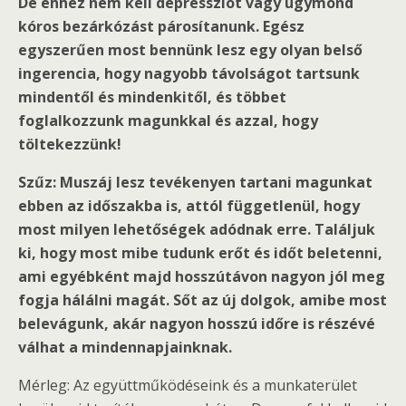
De ehhez nem kell depressziót vagy úgymond
kóros bezárkózást párosítanunk. Egész
egyszerűen most bennünk lesz egy olyan belső
ingerencia, hogy nagyobb távolságot tartsunk
mindentől és mindenkitől, és többet
foglalkozzunk magunkkal és azzal, hogy
töltekezzünk!
Szűz: Muszáj lesz tevékenyen tartani magunkat
ebben az időszakba is, attól függetlenül, hogy
most milyen lehetőségek adódnak erre. Találjuk
ki, hogy most mibe tudunk erőt és időt beletenni,
ami egyébként majd hosszútávon nagyon jól meg
fogja hálálni magát. Sőt az új dolgok, amibe most
belevágunk, akár nagyon hosszú időre is részévé
válhat a mindennapjainknak.
Mérleg: Az együttműködéseink és a munkaterület