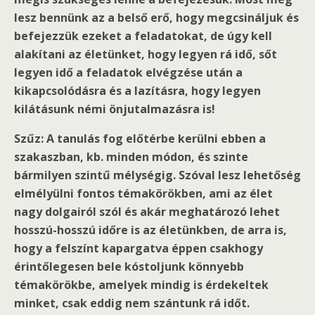
lesz bennünk az a belső erő, hogy megcsináljuk és
befejezzük ezeket a feladatokat, de úgy kell
alakítani az életünket, hogy legyen rá idő, sőt
legyen idő a feladatok elvégzése után a
kikapcsolódásra és a lazításra, hogy legyen
kilátásunk némi önjutalmazásra is!
Szűz: A tanulás fog előtérbe kerülni ebben a
szakaszban, kb. minden módon, és szinte
bármilyen szintű mélységig. Szóval lesz lehetőség
elmélyülni fontos témakörökben, ami az élet
nagy dolgairól szól és akár meghatározó lehet
hosszú-hosszú időre is az életünkben, de arra is,
hogy a felszínt kapargatva éppen csakhogy
érintőlegesen bele kóstoljunk könnyebb
témakörökbe, amelyek mindig is érdekeltek
minket, csak eddig nem szántunk rá időt.