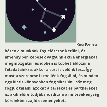
Kos: Ezen a
héten a munkánk fog előtérbe kerülni, és
amennyiben képesek vagyunk extra energiákat
megmozgatni, és időben is többet áldozni a
feladatainkra, akkor a sors is velünk lesz. Így
most a szerencse is mellénk fog állni, és minden
egy kicsit könnyebben fog sikerülni, sőt meg
fogjuk találni azokat a társakat és partnereket
is, akik előre tudják mozdítani a mi tevékenység
köreinkben zajló eseményeket.