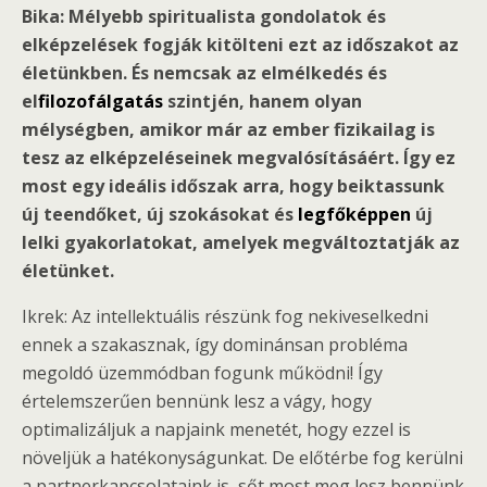
Bika: Mélyebb spiritualista gondolatok és
elképzelések fogják kitölteni ezt az időszakot az
életünkben. És nemcsak az elmélkedés és
el
filozofálgatás
szintjén, hanem olyan
mélységben, amikor már az ember fizikailag is
tesz az elképzeléseinek megvalósításáért. Így ez
most egy ideális időszak arra, hogy beiktassunk
új teendőket, új szokásokat és
legfőképpen
új
lelki gyakorlatokat, amelyek megváltoztatják az
életünket.
Ikrek: Az intellektuális részünk fog nekiveselkedni
ennek a szakasznak, így dominánsan probléma
megoldó üzemmódban fogunk működni! Így
értelemszerűen bennünk lesz a vágy, hogy
optimalizáljuk a napjaink menetét, hogy ezzel is
növeljük a hatékonyságunkat. De előtérbe fog kerülni
a partnerkapcsolataink is, sőt most meg lesz bennünk