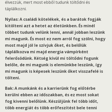
élvezzük, mert most ebből tudunk töltődni és
táplálkozni.
Nyilas: A családi kötelékek, és a barátok fogják
kitölteni azt a hetet az életünkben. És minél
többet tudunk velünk lenni, annál jobban leszünk
mi magunk. És most ez nem arról fog szólni, hogy
most majd jól le szívjuk őket, és belőlük
táplálkozva mi majd energia vámpírként
felerősödünk. Kétség kívül mi töltődni fogunk
belőle, de mi magunk is elemünkbe leszünk, így
mi magunk is képesek leszünk őket visszafelé is
tölteni.
Bak: A munkánk és a karrierünk fog előtérbe
kerülni ebben az időszakban, és ez most sokat
fog kivenni belőlünk. Készüljünk fel több időt,
több energiát és több erőfeszítést bele tenni