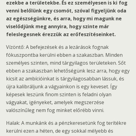
ezekbe a területekbe. És ez személyesen is ki fog
venni belőlünk egy csomót, szóval figyeljünk oda
az egészségünkre, és arra, hogy mi magunk ne
viselődjünk meg annyira, hogy szinte már
feleslegesnek érezzük az erőfeszítéseinket.
Vízöntő: A befejezések és a lezárások fognak
fókuszpontba kerülni ebben a szakaszban. Minden
személyes szinten, mind tárgyilagos területeken. Sőt
ebben a szakaszban lehetőségünk lesz arra, hogy egy
kicsit az ambícióinkat is tárgyilagosabban lássuk, és
újra kalibráljunk a vágyainkon is egy keveset. Így
képesek leszünk finom szinten is feladni olyan
vágyakat, igényeket, amelyek megszerzése
valószínűleg nem fog minket előrébb vinni.
Halak: A munkánk és a pénzkeresetünk fog terítékre
kerülni ezen a héten, de egy sokkal mélyebb és