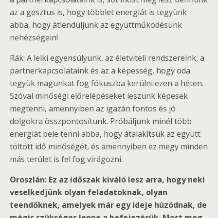
az a gesztus is, hogy többlet energiát is tegyünk
abba, hogy átlendüljünk az együttműködésünk
nehézségein!
Rák: A lelki egyensúlyunk, az életviteli rendszereink, a
partnerkapcsolataink és az a képesség, hogy oda
tegyük magunkat fog fókuszba kerülni ezen a héten.
Szóval minőségi előrelépéseket leszünk képesek
megtenni, amennyiben az igazán fontos és jó
dolgokra összpontosítunk. Próbáljunk minél több
energiát bele tenni abba, hogy átalakítsuk az együtt
töltött idő minőségét, és amennyiben ez megy minden
más terület is fel fog virágozni.
Oroszlán: Ez az időszak kiváló lesz arra, hogy neki
veselkedjünk olyan feladatoknak, olyan
teendőknek, amelyek már egy ideje húzódnak, de
mégis szükséges lenne a befejezésük. Most meg