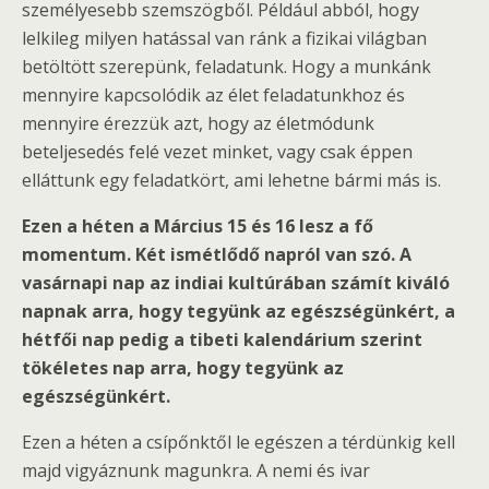
személyesebb szemszögből. Például abból, hogy
lelkileg milyen hatással van ránk a fizikai világban
betöltött szerepünk, feladatunk. Hogy a munkánk
mennyire kapcsolódik az élet feladatunkhoz és
mennyire érezzük azt, hogy az életmódunk
beteljesedés felé vezet minket, vagy csak éppen
elláttunk egy feladatkört, ami lehetne bármi más is.
Ezen a héten a Március 15 és 16 lesz a fő
momentum. Két ismétlődő napról van szó. A
vasárnapi nap az indiai kultúrában számít kiváló
napnak arra, hogy tegyünk az egészségünkért, a
hétfői nap pedig a tibeti kalendárium szerint
tökéletes nap arra, hogy tegyünk az
egészségünkért.
Ezen a héten a csípőnktől le egészen a térdünkig kell
majd vigyáznunk magunkra. A nemi és ivar