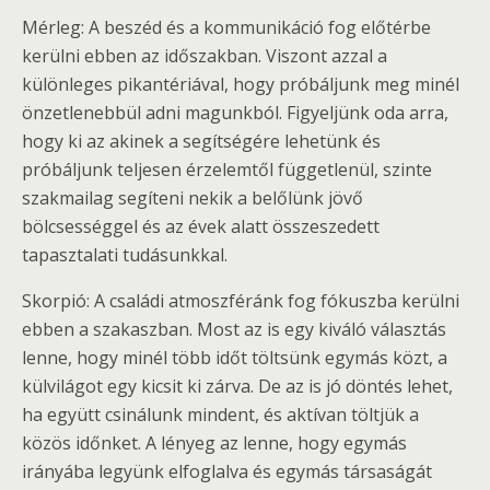
Mérleg: A beszéd és a kommunikáció fog előtérbe
kerülni ebben az időszakban. Viszont azzal a
különleges pikantériával, hogy próbáljunk meg minél
önzetlenebbül adni magunkból. Figyeljünk oda arra,
hogy ki az akinek a segítségére lehetünk és
próbáljunk teljesen érzelemtől függetlenül, szinte
szakmailag segíteni nekik a belőlünk jövő
bölcsességgel és az évek alatt összeszedett
tapasztalati tudásunkkal.
Skorpió: A családi atmoszféránk fog fókuszba kerülni
ebben a szakaszban. Most az is egy kiváló választás
lenne, hogy minél több időt töltsünk egymás közt, a
külvilágot egy kicsit ki zárva. De az is jó döntés lehet,
ha együtt csinálunk mindent, és aktívan töltjük a
közös időnket. A lényeg az lenne, hogy egymás
irányába legyünk elfoglalva és egymás társaságát