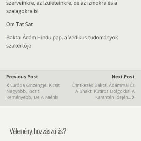
szerveinkre, az ízületeinkre, de az izmokra és a
szalagokra is!
Om Tat Sat
Baktai Ádám Hindu pap, a Védikus tudományok
szakértője
Previous Post
Next Post
Európa Ginzengje: Kicsit
Érintkezés Baktai Ádámmal És
Nagyobb, Kicsit
A Bhakti Kutiros Dolgokkal A
Keményebb, De A Miénk!
Karantén Idején...
Vélemény, hozzászólás?