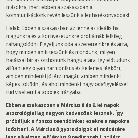
másokra, mert ebben a szakaszban a
kommunikációnk révén leszünk a leghatékonyabbak!
Halak: Ebben a szakaszban az lenne az ideális ha
magunkra és a környezetünkre próbálnák lelkileg
ráhangolódni. Figyeljünk oda a szeretteinkre és arra,
hogy minden amit teszünk és mondunk, milyen
hatással bír az otthonunk hangulatára. Így előtudunk
állítani egy olyan harmonikus és kellemes légkört,
amiben mindenki jól érzi magát, amiben mindenki
képes töltődni, és ahol mindenki nagy odafigyeléssel
tud viseltetni a többiek irányába.
Ebben a szakaszban a Március 8 és 9.iei napok
asztrológiailag nagyon kedvezőek lesznek. Így
próbáljuk a fontos teendőinket ezekre a napokra
időzíteni. A Március 8 gyors dolgok elintézésére
lesz alkalmas, a Március 9 pedig stabil, szilárd,