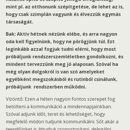
mint pl. az otthonunk szépítgetése, de lehet az is,
hogy csak szimplán vagyunk és élvezzük egymás
társaságát.
Bak: Aktív hétnek nézünk elébe, és arra nagyon
oda kell figyelnünk, hogy ne pörögjünk túl. Ezt
leginkább azzal fogjuk tudni elérni, hogy most
próbáljunk rendszerszemléletben gondolkozni, és
mindent tervezzünk meg jó alaposan. Szóval ha
még olyan dolgokról is van szó amelyeket
egyébként megszokásból és rutinból csinálunk,
próbáljunk rendszerben működni.
Vízöntő: Ezen a héten nagyon fontos szerepet fog
betölteni a kommunikáció a mindennapjainkban.
Szóval adjunk időt, teret és lehetőséget, hogy
megfelelő módon tudjunk kommunikálni. Sőt akár a
teendőinket is áttudjuk csoportosítani, delegálni