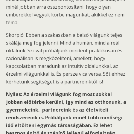
minél jobban arra összpontosítani, hogy olyan
emberekkel vegyük körbe magunkat, akikkel ez nem
téma.
Skorpió: Ebben a szakaszban a belső világunk teljes
skálája meg fog jelenni. Mind a humán, mind a reál
oldalunk. Szóval próbáljunk mindent praktikusan és
racionálisan is megközelíteni, amellett, hogy
kapcsolatban maradunk az intuitív oldalunkkal, az
érzelmi világunkkal is. És persze vica versa. Sőt ehhez
kérhetünk segítséget is a partnereinktől is!
Nyilas: Az érzelmi világunk fog most sokkal
jobban előtérbe kerülni, így mind az otthonunk, a
gyermekeink, partnereink és az életviteli
rendszereink is. Próbáljunk minél több minőségi
idő eltölteni egymás társaságában. Ez lehet
hasznos építő és szépítő jellegű elfoglaltság,