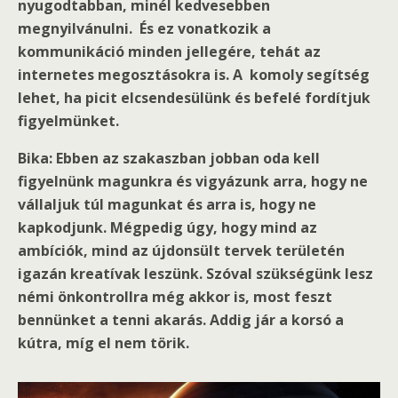
nyugodtabban, minél kedvesebben
megnyilvánulni. És ez vonatkozik a
kommunikáció minden jellegére, tehát az
internetes megosztásokra is. A komoly segítség
lehet, ha picit elcsendesülünk és befelé fordítjuk
figyelmünket.
Bika: Ebben az szakaszban jobban oda kell
figyelnünk magunkra és vigyázunk arra, hogy ne
vállaljuk túl magunkat és arra is, hogy ne
kapkodjunk. Mégpedig úgy, hogy mind az
ambíciók, mind az újdonsült tervek területén
igazán kreatívak leszünk. Szóval szükségünk lesz
némi önkontrollra még akkor is, most feszt
bennünket a tenni akarás. Addig jár a korsó a
kútra, míg el nem törik.