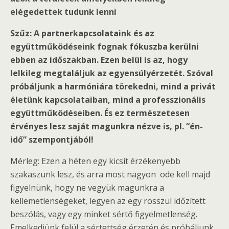
elégedettek tudunk lenni
Szűz: A partnerkapcsolataink és az
együttműködéseink fognak fókuszba kerülni
ebben az időszakban. Ezen belül is az, hogy
lelkileg megtaláljuk az egyensúlyérzetét. Szóval
próbáljunk a harmóniára törekedni, mind a privát
életünk kapcsolataiban, mind a professzionális
együttműködéseiben. És ez természetesen
érvényes lesz saját magunkra nézve is, pl. “én-
idő” szempontjából!
Mérleg: Ezen a héten egy kicsit érzékenyebb
szakaszunk lesz, és arra most nagyon ode kell majd
figyelnünk, hogy ne vegyük magunkra a
kellemetlenségeket, legyen az egy rosszul időzített
beszólás, vagy egy minket sértő figyelmetlenség.
Emelkedjünk felül a sértettség érzetén és próbáljunk