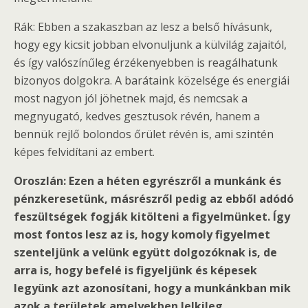
Rák: Ebben a szakaszban az lesz a belső hívásunk,
hogy egy kicsit jobban elvonuljunk a külvilág zajaitól,
és így valószínűleg érzékenyebben is reagálhatunk
bizonyos dolgokra. A barátaink közelsége és energiái
most nagyon jól jöhetnek majd, és nemcsak a
megnyugató, kedves gesztusok révén, hanem a
bennük rejlő bolondos őrület révén is, ami szintén
képes felvidítani az embert.
Oroszlán: Ezen a héten egyrészről a munkánk és
pénzkeresetünk, másrészről pedig az ebből adódó
feszültségek fogják kitölteni a figyelmünket. Így
most fontos lesz az is, hogy komoly figyelmet
szenteljünk a velünk együtt dolgozóknak is, de
arra is, hogy befelé is figyeljünk és képesek
legyünk azt azonosítani, hogy a munkánkban mik
azok a területek amelyekben lelkileg