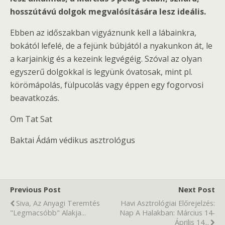
hosszútávú dolgok megvalósítására lesz ideális.
Ebben az időszakban vigyáznunk kell a lábainkra,
bokától lefelé, de a fejünk búbjától a nyakunkon át, le
a karjainkig és a kezeink legvégéig. Szóval az olyan
egyszerű dolgokkal is legyünk óvatosak, mint pl.
körömápolás, fülpucolás vagy éppen egy fogorvosi
beavatkozás.
Om Tat Sat
Baktai Ádám védikus asztrológus
Previous Post
Next Post
Siva, Az Anyagi Teremtés
Havi Asztrológiai Előrejelzés:
"legmacsóbb" Alakja...
Nap A Halakban: Március 14-
Április 14...