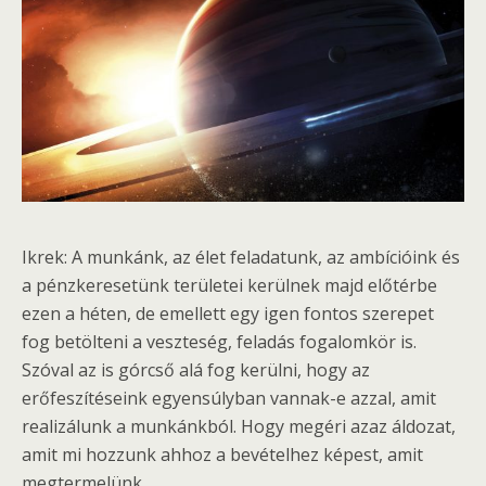
Ikrek: A munkánk, az élet feladatunk, az ambícióink és
a pénzkeresetünk területei kerülnek majd előtérbe
ezen a héten, de emellett egy igen fontos szerepet
fog betölteni a veszteség, feladás fogalomkör is.
Szóval az is górcső alá fog kerülni, hogy az
erőfeszítéseink egyensúlyban vannak-e azzal, amit
realizálunk a munkánkból. Hogy megéri azaz áldozat,
amit mi hozzunk ahhoz a bevételhez képest, amit
megtermelünk.