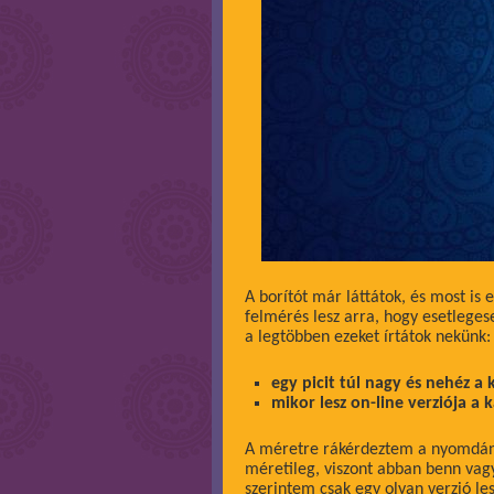
A borítót már láttátok, és most is 
felmérés lesz arra, hogy esetleges
a legtöbben ezeket írtátok nekünk:
egy picit túl nagy és nehéz a
mikor lesz on-line verziója a
A méretre rákérdeztem a nyomdánál
méretileg, viszont abban benn vagy
szerintem csak egy olyan verzió le