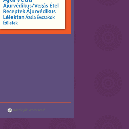
Ájurvédikus/Vegás Étel
Ájurvédikus
Receptek
Lélektan
Ázsia
Évszakok
Ízületek
Köszönjük WordPress!