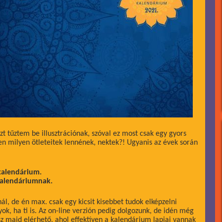
ezt tűztem be illusztrációnak, szóval ez most csak egy gyors
en milyen ötleteitek lennének, nektek?! Ugyanis az évek során
 kalendárium.
 kalendáriumnak.
, de én max. csak egy kicsit kisebbet tudok elképzelni
ok, ha ti is. Az on-line verzión pedig dolgozunk, de idén még
sz majd elérhető, ahol effektíven a kalendárium lapjai vannak