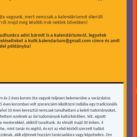
ajta vagyunk, mert nemcsak a kalendáriumot sikerült
rről majd még később írok nektek bővebben!
udtunkra adni bármit is a kalendáriumról, legyetek
zeléseiteket a kutir.kalendarium@gmail.com címre és amit
idei példányba!
m és 2 éves korom óta vagyok teljesen belemerülve a varázslatos
15 éves koromban volt szerencsém kiköltözni Indiába egy tradicionális
, ahol 10 éven keresztül nemcsak tanulhattam a keleti tudományokat,
hettem ezeknek az ősi tudományok kultúrkörében. Sőt, együtt
a mesterekkel, akiktől tanultunk. Az elmúlt majd 30 évben, 4
be, mint tanár és segítő, és ezt az első kézből szerzett tudást
zoknak, akik eljönnek hozzám tanácsadásra vagy képzésekre. Om