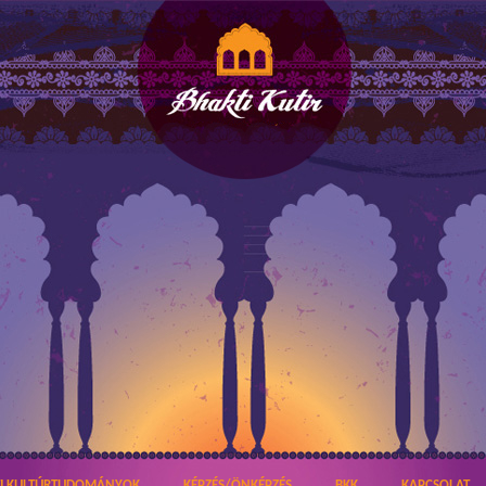
TI KULTÚRTUDOMÁNYOK
KÉPZÉS/ÖNKÉPZÉS
BKK
KAPCSOLAT