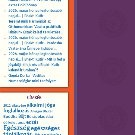
extra Hold hónap…
2026. május hónap legfontosabb
napjai… | Bhakti Kutir
-
Teremtsünk Harmóniát az
Otthonunkban: Vasztu praktikák
lakásunk Észak-keleti területére…
2026. május hónap legfontosabb
napjai… | Bhakti Kutir
-
Pradosha
Vrata- Siva Ünnepe Indiában…
2026. május hónap legfontosabb
napjai… | Bhakti Kutir
-
Mit is fed a
jógaböjt kifejezés a Bhakti Kutir
kalendáriumban?!
Gonda Dorka
-
Védikus
Numerológia: mini tanfolyam…
CÍMKÉK
alkalmi jóga
2012 világvége
foglalkozás
Allergia
Bhután
Buddha
Böjt
Bőrápolás
dubai
edzés
délkelet ázsia
Egészség
egészséges
táplálkozás