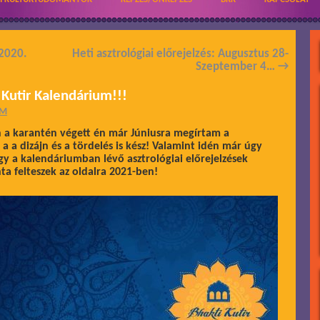
 2020.
Heti asztrológiai előrejelzés: Augusztus 28-
Szeptember 4…
→
 Kutir Kalendárium!!!
ÁM
n a karantén végett én már Júniusra megírtam a
 a dizájn és a tördelés is kész! Valamint idén már úgy
gy a kalendáriumban lévő asztrológiai előrejelzések
a felteszek az oldalra 2021-ben!