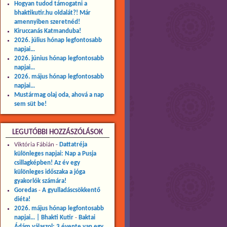
Hogyan tudod támogatni a
bhaktikutir.hu oldalát?! Már
amennyiben szeretnéd!
Kiruccanás Katmanduba!
2026. július hónap legfontosabb
napjai…
2026. június hónap legfontosabb
napjai…
2026. május hónap legfontosabb
napjai…
Mustármag olaj oda, ahová a nap
sem süt be!
LEGUTÓBBI HOZZÁSZÓLÁSOK
Viktória Fábián
-
Dattatréja
különleges napjai: Nap a Pusja
csillagképben! Az év egy
különleges időszaka a jóga
gyakorlók számára!
Goredas
-
A gyulladáscsökkentő
diéta!
2026. május hónap legfontosabb
napjai… | Bhakti Kutir
-
Baktai
Ádám válaszol: 3 évente van egy