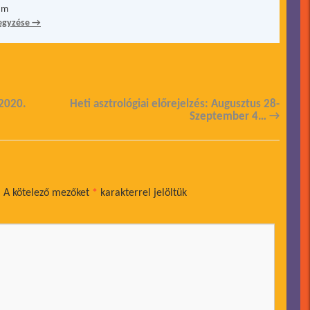
ám
egyzése
→
 2020.
Heti asztrológiai előrejelzés: Augusztus 28-
Szeptember 4…
→
.
A kötelező mezőket
*
karakterrel jelöltük