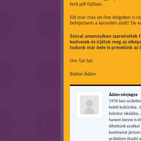
fent pdf fájlban.
Sőt már más on-line dolgokon is r
befejeznem a karantén alatt! De e
Szóval amennyiben szeretnétek t
kedvesek és írjátok meg az elkép
tudunk már bele is préselünk az 
Om Tat Sat
Baktai Ádám
Ádám névjegye
1976-ban születte
keleti kultúrába. 
kolostor iskolába
hanem benne is él
élhettünk azokkal 
kontinenst jártam 
próbálom átadni a