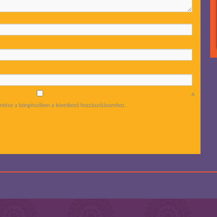
A
tése a böngészőben a következő hozzászólásomhoz.