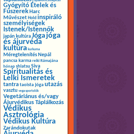
Fájdalomcsillapítás
Gyógyító Ételek és
Fűszerek
Harc
inspiráló
Művészet
Hold
személyiségek
Istenek/Istennők
jóga
Jóga
japán kultúra
és ájurvéda
kultúra
kurkuma
Méregtelenítés
Nepál
pancsa karma
Rámajána
reiki
Siva
shiatsu
hónap
Spiritualitás és
Lelki Ismeretek
utazás
tantra
taoista jóga
vasztu
vega sportolók
Vegetáriánus és/vagy
Ájurvédikus Táplálkozás
Védikus
Asztrológia
Védikus Kultúra
Zarándokutak
Ájurvéda