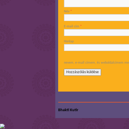
Név
*
E-mail cím
*
Honlap
nevem, e-mail címem, és weboldalcímem men
Bhakti Kutir