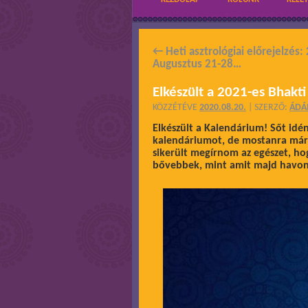
←
Heti asztrológiai előrejelzés:
Augusztus 21-28…
Elkészült a 2021-es Bhakti
KÖZZÉTÉVE
2020.08.20.
|
SZERZŐ:
ÁD
Elkészült a Kalendárium! Sőt idé
kalendáriumot, de mostanra már a
sikerült megírnom az egészet, ho
bővebbek, mint amit majd havont