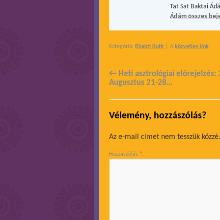
Tat Sat Baktai Ád
Ádám összes bej
Kategória:
Bhakti Kutir
| A
közvetlen link
.
←
Heti asztrológiai előrejelzés:
Augusztus 21-28…
Vélemény, hozzászólás?
Az e-mail címet nem tesszük közzé
Hozzászólás
*