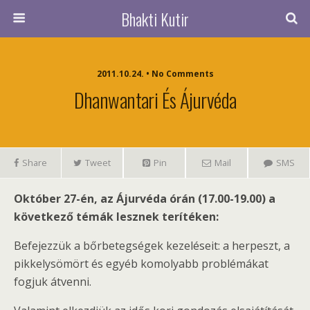
Bhakti Kutir
2011.10.24. • No Comments
Dhanwantari És Ájurvéda
Share
Tweet
Pin
Mail
SMS
Október 27-én, az Ájurvéda órán (17.00-19.00) a
következő témák lesznek terítéken:
Befejezzük a bőrbetegségek kezeléseit: a herpeszt, a
pikkelysömört és egyéb komolyabb problémákat
fogjuk átvenni.