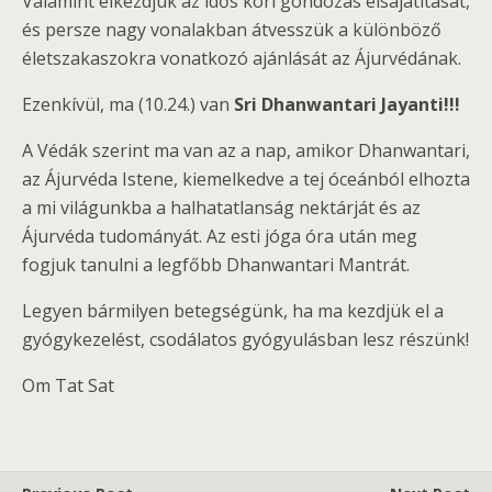
Valamint elkezdjük az idős kori gondozás elsajátítását,
és persze nagy vonalakban átvesszük a különböző
életszakaszokra vonatkozó ajánlását az Ájurvédának.
Ezenkívül, ma (10.24.) van
Sri Dhanwantari Jayanti!!!
A Védák szerint ma van az a nap, amikor Dhanwantari,
az Ájurvéda Istene, kiemelkedve a tej óceánból elhozta
a mi világunkba a halhatatlanság nektárját és az
Ájurvéda tudományát. Az esti jóga óra után meg
fogjuk tanulni a legfőbb Dhanwantari Mantrát.
Legyen bármilyen betegségünk, ha ma kezdjük el a
gyógykezelést, csodálatos gyógyulásban lesz részünk!
Om Tat Sat