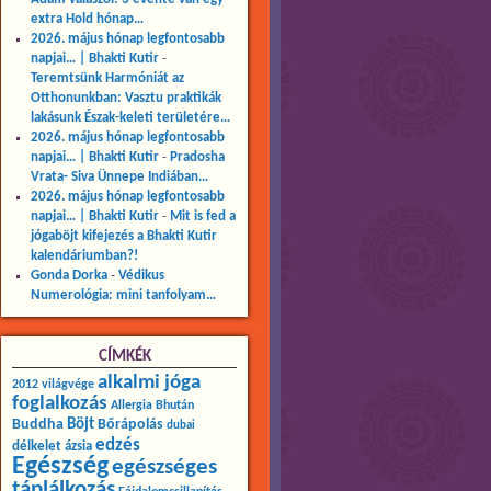
extra Hold hónap…
2026. május hónap legfontosabb
napjai… | Bhakti Kutir
-
Teremtsünk Harmóniát az
Otthonunkban: Vasztu praktikák
lakásunk Észak-keleti területére…
2026. május hónap legfontosabb
napjai… | Bhakti Kutir
-
Pradosha
Vrata- Siva Ünnepe Indiában…
2026. május hónap legfontosabb
napjai… | Bhakti Kutir
-
Mit is fed a
jógaböjt kifejezés a Bhakti Kutir
kalendáriumban?!
Gonda Dorka
-
Védikus
Numerológia: mini tanfolyam…
CÍMKÉK
alkalmi jóga
2012 világvége
foglalkozás
Allergia
Bhután
Buddha
Böjt
Bőrápolás
dubai
edzés
délkelet ázsia
Egészség
egészséges
táplálkozás