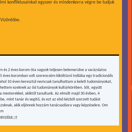
lmi konfliktusainkat egyszer és mindenkorra végre be tudjuk
 Vízöntőbe.
m és 2 éves korom óta vagyok teljesen belemerülve a varázslatos
15 éves koromban volt szerencsém kiköltözni Indiába egy tradicionális
, ahol 10 éven keresztül nemcsak tanulhattam a keleti tudományokat,
hettem ezeknek az ősi tudományok kultúrkörében. Sőt, együtt
a mesterekkel, akiktől tanultunk. Az elmúlt majd 30 évben, 4
be, mint tanár és segítő, és ezt az első kézből szerzett tudást
zoknak, akik eljönnek hozzám tanácsadásra vagy képzésekre. Om
ám
egyzése
→