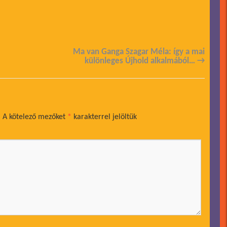
Ma van Ganga Szagar Méla: így a mai
különleges Újhold alkalmából…
→
.
A kötelező mezőket
*
karakterrel jelöltük