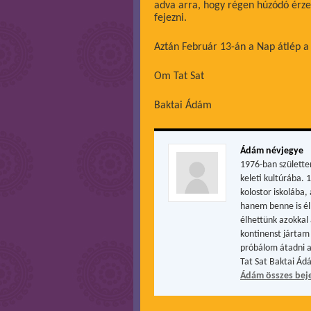
adva arra, hogy régen húzódó érze
fejezni.
Aztán Február 13-án a Nap átlép a
Om Tat Sat
Baktai Ádám
Ádám névjegye
1976-ban születte
keleti kultúrába. 
kolostor iskolába
hanem benne is él
élhettünk azokkal 
kontinenst jártam 
próbálom átadni a
Tat Sat Baktai Ád
Ádám összes bej