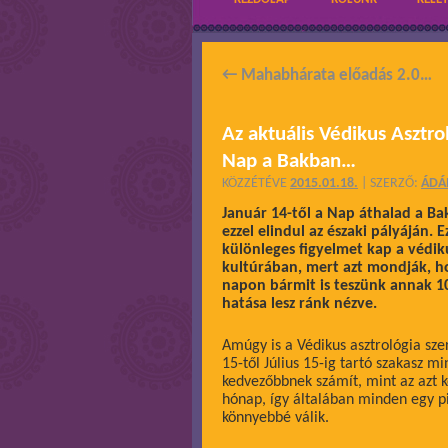
←
Mahabhárata előadás 2.0…
Az aktuális Védikus Asztro
Nap a Bakban…
KÖZZÉTÉVE
2015.01.18.
|
SZERZŐ:
ÁD
Január 14-től a Nap áthalad a Ba
ezzel elindul az északi pályáján. E
különleges figyelmet kap a védik
kultúrában, mert azt mondják, h
napon bármit is teszünk annak 10
hatása lesz ránk nézve.
Amúgy is a Védikus asztrológia sze
15-től Július 15-ig tartó szakasz mi
kedvezőbbnek számít, mint az azt 
hónap, így általában minden egy pi
könnyebbé válik.