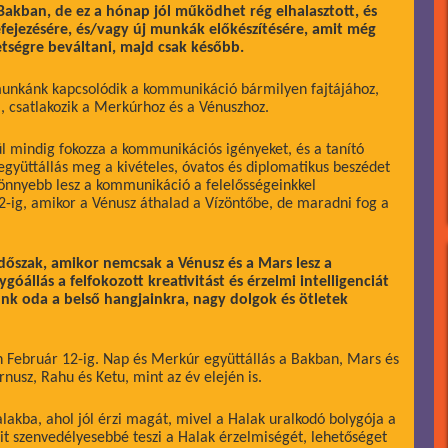
akban, de ez a hónap jól működhet rég elhalasztott, és
ejezésére, és/vagy új munkák előkészítésére, amit még
tségre beváltani, majd csak később.
 munkánk kapcsolódik a kommunikáció bármilyen fajtájához,
, csatlakozik a Merkúrhoz és a Vénuszhoz.
l mindig fokozza a kommunikációs igényeket, és a tanító
gyüttállás meg a kivételes, óvatos és diplomatikus beszédet
könnyebb lesz a kommunikáció a felelősségeinkkel
2-ig, amikor a Vénusz áthalad a Vízöntőbe, de maradni fog a
 időszak, amikor nemcsak a Vénusz és a Mars lesz a
ygóállás a felfokozott kreativitást és érzelmi intelligenciát
ünk oda a belső hangjainkra, nagy dolgok és ötletek
 Február 12-ig. Nap és Merkúr együttállás a Bakban, Mars és
rnusz, Rahu és Ketu, mint az év elején is.
akba, ahol jól érzi magát, mivel a Halak uralkodó bolygója a
csit szenvedélyesebbé teszi a Halak érzelmiségét, lehetőséget