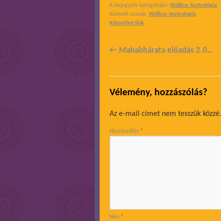
A bejegyzés kategóriája:
Védikus Asztrológia
Kiemelt szavak:
Védikus Asztrológia
.
Közvetlen link
.
←
Mahabhárata előadás 2.0…
Vélemény, hozzászólás?
Az e-mail címet nem tesszük közzé
Hozzászólás
*
Név
*