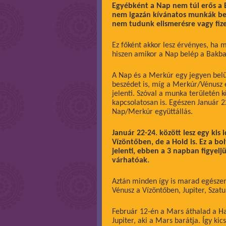
Egyébként a Nap nem túl erős a B
nem igazán kívánatos munkák bef
nem tudunk elismerésre vagy fize
Ez főként akkor lesz érvényes, ha
hiszen amikor a Nap belép a Bakba
A Nap és a Merkúr egy jegyen belü
beszédet is, míg a Merkúr/Vénusz e
jelenti. Szóval a munka területén 
kapcsolatosan is. Egészen Január 2
Nap/Merkúr együttállás.
Január 22-24. között lesz egy kis
Vízöntőben, de a Hold is. Ez a bol
jelenti, ebben a 3 napban figyelj
várhatóak.
Aztán minden így is marad egészen
Vénusz a Vízöntőben, Jupiter, Szatu
Február 12-én a Mars áthalad a Hal
Jupiter, aki a Mars barátja. Így ki