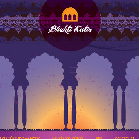
TI KULTÚRTUDOMÁNYOK
KÉPZÉS/ÖNKÉPZÉS
BKK
KAPCSOLAT