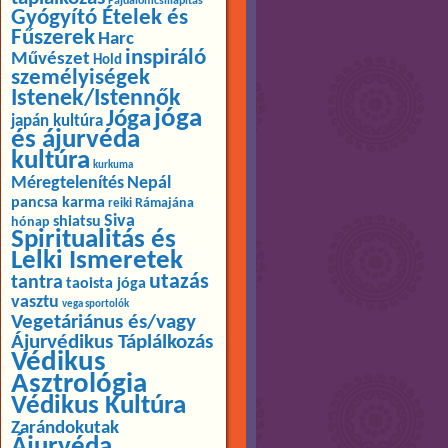
Fájdalomcsillapítás
Gyógyító Ételek és
Fűszerek
Harc
inspiráló
Művészet
Hold
személyiségek
Istenek/Istennők
jóga
Jóga
japán kultúra
és ájurvéda
kultúra
kurkuma
Méregtelenítés
Nepál
pancsa karma
Rámajána
reiki
Siva
shiatsu
hónap
Spiritualitás és
Lelki Ismeretek
utazás
tantra
taoista jóga
vasztu
vega sportolók
Vegetáriánus és/vagy
Ájurvédikus Táplálkozás
Védikus
Asztrológia
Védikus Kultúra
Zarándokutak
Ájurvéda