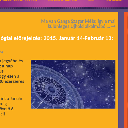
Ma van Ganga Szagar Méla: így a mai
különleges Újhold alkalmából…
→
lógiai előrejelzés: 2015. Január 14-Február 13:
ÁM
k jegyébe és
z a nap
us
ogy ezen a
0 ezerszeres
rint a Január
ndig
követő 6
cit