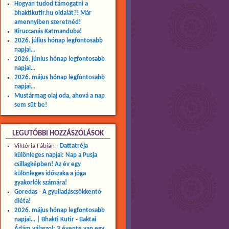
Hogyan tudod támogatni a
bhaktikutir.hu oldalát?! Már
amennyiben szeretnéd!
Kiruccanás Katmanduba!
2026. július hónap legfontosabb
napjai…
2026. június hónap legfontosabb
napjai…
2026. május hónap legfontosabb
napjai…
Mustármag olaj oda, ahová a nap
sem süt be!
LEGUTÓBBI HOZZÁSZÓLÁSOK
Viktória Fábián
-
Dattatréja
különleges napjai: Nap a Pusja
csillagképben! Az év egy
különleges időszaka a jóga
gyakorlók számára!
Goredas
-
A gyulladáscsökkentő
diéta!
2026. május hónap legfontosabb
napjai… | Bhakti Kutir
-
Baktai
Ádám válaszol: 3 évente van egy