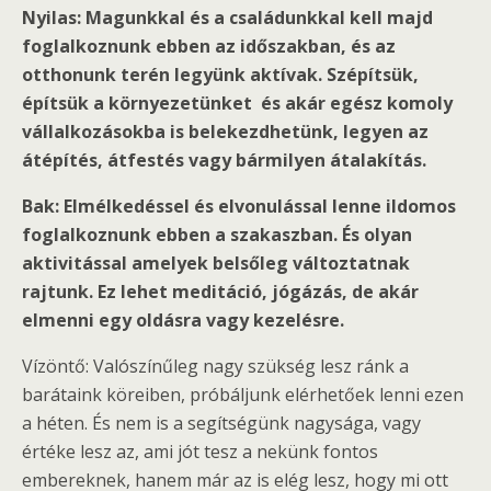
Nyilas: Magunkkal és a családunkkal kell majd
foglalkoznunk ebben az időszakban, és az
otthonunk terén legyünk aktívak. Szépítsük,
építsük a környezetünket és akár egész komoly
vállalkozásokba is belekezdhetünk, legyen az
átépítés, átfestés vagy bármilyen átalakítás.
Bak: Elmélkedéssel és elvonulással lenne ildomos
foglalkoznunk ebben a szakaszban. És olyan
aktivitással amelyek belsőleg változtatnak
rajtunk. Ez lehet meditáció, jógázás, de akár
elmenni egy oldásra vagy kezelésre.
Vízöntő: Valószínűleg nagy szükség lesz ránk a
barátaink köreiben, próbáljunk elérhetőek lenni ezen
a héten. És nem is a segítségünk nagysága, vagy
értéke lesz az, ami jót tesz a nekünk fontos
embereknek, hanem már az is elég lesz, hogy mi ott