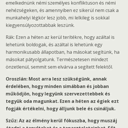
emelkednünk némi személyes konfliktuson és némi
nehézségeken, és amennyiben ez sikerül nem csak a
munkahelyi légkör lesz jobb, mi lelkileg is sokkal
kiegyensúlyozottabbak leszünk.
Rák: Ezen a héten az kerül terítékre, hogy azáltal is
lehetünk boldogak, és azáltal is lehetünk egy
harmonikusabb állapotban, ha másokat segítünk, ha
másokat pátyolgatunk. Természetesen mindezt
önzetlenül, semmit sem elvárva a segített felektől.
Oroszlán: Most arra lesz szükségünk, annak
érdelében, hogy minden simábban és jobban
működjön, hogy legyünk szervezettebbek és
tegyük oda magunkat. Ezen a héten az égiek ezt
fogják értékelni, hogy álljunk bele és csináljuk.
Szűz: Az az élmény kerül fókuszba, hogy muszáj