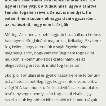
átadni a tanultakat és a tapasztalatainkat. Sőt
úgy el is mélyítjük a tudásunkat, ugye a tanítva
tanulni fogalom révén. De azt is mondják, ha
valamit nem tudunk elmagyarázni egyszerűen,
azt valószínű, hogy nem is értjük.
Mérleg: Az lenne a lehető legjobb hozzáállás a héthez,
ha nagyon elfoglalnánk magunkat, fizikailag. Ez ahhoz
fog kelleni, hogy eltereljük a saját figyelmünket,
mégpedig arról, hogy valószínűleg nem fognak jól
működni a kommunikációs csatornáink, és az
elégedettség érzetünk is alul fog teljesíteni.
Skorpió: Tanulással és gyakorlással kellene töltenünk
ezt a hetet. Lehetőleg úgy, hogy szinte elvonulunk a
világtól. A kommunikációs és aktivitással kapcsolatos
tevékenységek nem igazán fognak jól elsülni, így
ezzel tudjuk legjobban kihasználni a hét adottságait.