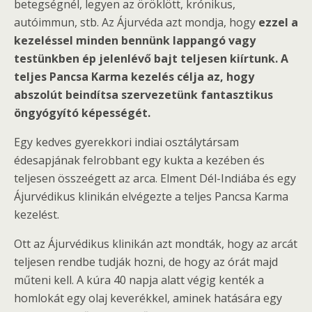
betegségnél, legyen az öröklött, krónikus,
autóimmun, stb. Az Ájurvéda azt mondja, hogy
ezzel a
kezeléssel minden bennünk lappangó vagy
testünkben ép jelenlévő bajt teljesen kiírtunk. A
teljes Pancsa Karma kezelés célja az, hogy
abszolút beindítsa szervezetünk fantasztikus
öngyógyító képességét.
Egy kedves gyerekkori indiai osztálytársam
édesapjának felrobbant egy kukta a kezében és
teljesen összeégett az arca. Elment Dél-Indiába és egy
Ájurvédikus klinikán elvégezte a teljes Pancsa Karma
kezelést.
Ott az Ájurvédikus klinikán azt mondták, hogy az arcát
teljesen rendbe tudják hozni, de hogy az órát majd
műteni kell. A kúra 40 napja alatt végig kenték a
homlokát egy olaj keverékkel, aminek hatására egy