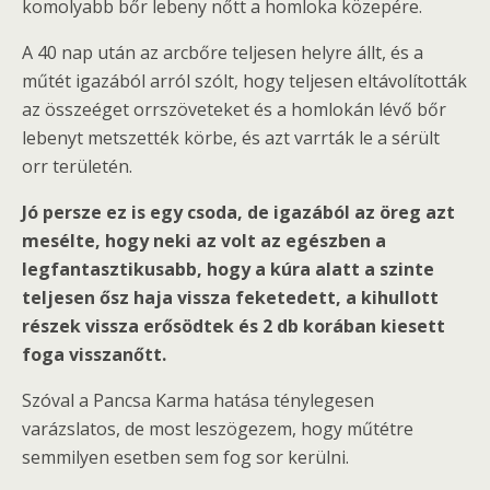
komolyabb bőr lebeny nőtt a homloka közepére.
A 40 nap után az arcbőre teljesen helyre állt, és a
műtét igazából arról szólt, hogy teljesen eltávolították
az összeéget orrszöveteket és a homlokán lévő bőr
lebenyt metszették körbe, és azt varrták le a sérült
orr területén.
Jó persze ez is egy csoda, de igazából az öreg azt
mesélte, hogy neki az volt az egészben a
legfantasztikusabb, hogy a kúra alatt a szinte
teljesen ősz haja vissza feketedett, a kihullott
részek vissza erősödtek és 2 db korában kiesett
foga visszanőtt.
Szóval a Pancsa Karma hatása ténylegesen
varázslatos, de most leszögezem, hogy műtétre
semmilyen esetben sem fog sor kerülni.