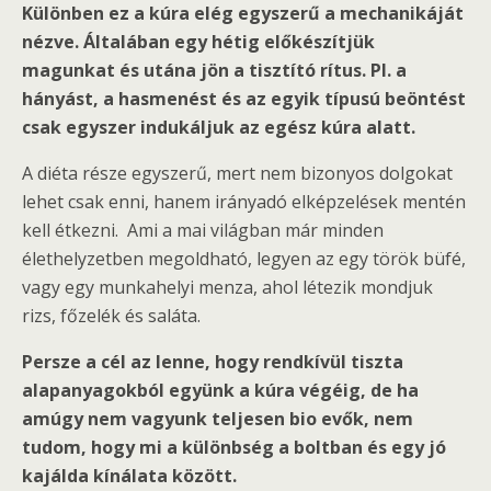
Különben ez a kúra elég egyszerű a mechanikáját
nézve. Általában egy hétig előkészítjük
magunkat és utána jön a tisztító rítus. Pl. a
hányást, a hasmenést és az egyik típusú beöntést
csak egyszer indukáljuk az egész kúra alatt.
A diéta része egyszerű, mert nem bizonyos dolgokat
lehet csak enni, hanem irányadó elképzelések mentén
kell étkezni. Ami a mai világban már minden
élethelyzetben megoldható, legyen az egy török büfé,
vagy egy munkahelyi menza, ahol létezik mondjuk
rizs, főzelék és saláta.
Persze a cél az lenne, hogy rendkívül tiszta
alapanyagokból együnk a kúra végéig, de ha
amúgy nem vagyunk teljesen bio evők, nem
tudom, hogy mi a különbség a boltban és egy jó
kajálda kínálata között.