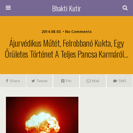
Bhakti Kutir
2014.08.03. • No Comments
Ájurvédikus Műtét, Felrobbanó Kukta, Egy
Őrületes Történet A Teljes Pancsa Karmáról…
Share
Tweet
Pin
Mail
SMS