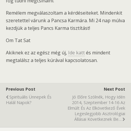
fog tudni megcsinálni.
Remélem megválaszoltam a kérdéseiteket. Mindenkit
szeretettel várunk a Pancsa Karmára. Mi 24 nap múlva
kezdjük a teljes Pancs Karma tisztítást!
Om Tat Sat
Akiknek ez az egész még új,
Ide katt
és mindent
megtalálsz a teljes kúrával kapcsolatosan.
Previous Post
Next Post
Spirituális Ünnepek És
Jó Előre Szólnék, Hogy Idén
Halál Napok?
2014, Szeptember 14-16 Az
Elmúlt És Az Elkövetkező Évek
Legeslegjobb Asztrológiai
Állásai Következnek Be…