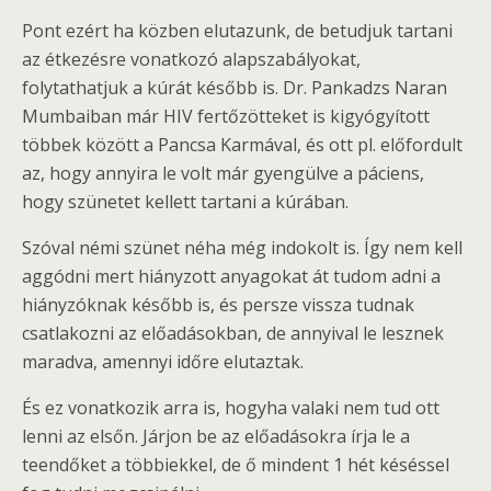
Pont ezért ha közben elutazunk, de betudjuk tartani
az étkezésre vonatkozó alapszabályokat,
folytathatjuk a kúrát később is. Dr. Pankadzs Naran
Mumbaiban már HIV fertőzötteket is kigyógyított
többek között a Pancsa Karmával, és ott pl. előfordult
az, hogy annyira le volt már gyengülve a páciens,
hogy szünetet kellett tartani a kúrában.
Szóval némi szünet néha még indokolt is. Így nem kell
aggódni mert hiányzott anyagokat át tudom adni a
hiányzóknak később is, és persze vissza tudnak
csatlakozni az előadásokban, de annyival le lesznek
maradva, amennyi időre elutaztak.
És ez vonatkozik arra is, hogyha valaki nem tud ott
lenni az elsőn. Járjon be az előadásokra írja le a
teendőket a többiekkel, de ő mindent 1 hét késéssel