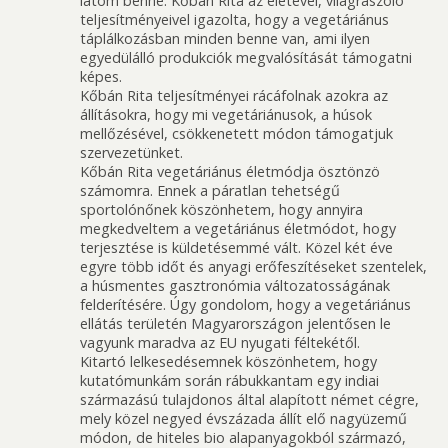
látom benne. Kőbán Rita az életével, világraszóló
teljesítményeivel igazolta, hogy a vegetáriánus
táplálkozásban minden benne van, ami ilyen
egyedülálló produkciók megvalósítását támogatni
képes.
Kőbán Rita teljesítményei rácáfolnak azokra az
állításokra, hogy mi vegetáriánusok, a húsok
mellőzésével, csökkenetett módon támogatjuk
szervezetünket.
Kőbán Rita vegetáriánus életmódja ösztönzö
számomra. Ennek a páratlan tehetségű
sportolónőnek köszönhetem, hogy annyira
megkedveltem a vegetáriánus életmódot, hogy
terjesztése is küldetésemmé vált. Közel két éve
egyre több időt és anyagi erőfeszítéseket szentelek,
a húsmentes gasztronómia változatosságának
felderítésére. Úgy gondolom, hogy a vegetáriánus
ellátás területén Magyarországon jelentősen le
vagyunk maradva az EU nyugati féltekétől.
Kitartó lelkesedésemnek köszönhetem, hogy
kutatómunkám során rábukkantam egy indiai
származású tulajdonos által alapított német cégre,
mely közel negyed évszázada állít elő nagyüzemű
módon, de hiteles bio alapanyagokból származó,