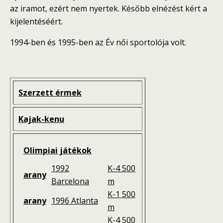
az iramot, ezért nem nyertek. Később elnézést kért a
kijelentéséért.
1994-
ben és
1995
-ben az Év női sportolója volt.
Szerzett érmek
Kajak-kenu
Olimpiai játékok
1992
K-4 500
arany
Barcelona
m
K-1 500
arany
1996 Atlanta
m
K-4 500