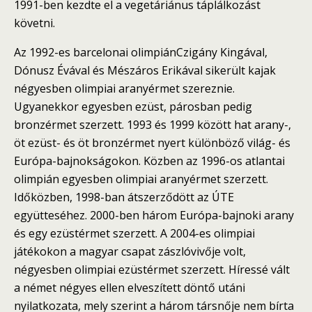
1991-ben kezdte el a vegetáriánus táplálkozást
követni.
Az
1992-es barcelonai olimpián
Czigány Kingával
,
Dónusz Évával
és
Mészáros Erikával
sikerült kajak
négyesben olimpiai aranyérmet szereznie.
Ugyanekkor egyesben ezüst, párosban pedig
bronzérmet szerzett.
1993
és
1999
között hat arany-,
öt ezüst- és öt bronzérmet nyert különböző világ- és
Európa-bajnokságokon. Közben az
1996-os atlantai
olimpián
egyesben olimpiai aranyérmet szerzett.
Időközben,
1998
-ban átszerződött az
ÚTE
együtteséhez.
2000
-ben három Európa-bajnoki arany
és egy ezüstérmet szerzett. A
2004-es olimpiai
játékokon
a magyar csapat zászlóvivője volt,
négyesben olimpiai ezüstérmet szerzett. Híressé vált
a német négyes ellen elveszített döntő utáni
nyilatkozata, mely szerint a három társnője nem bírta