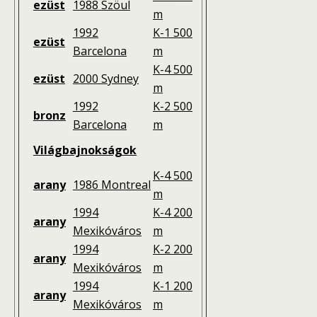
ezüst
1988 Szöul
m
1992
K-1 500
ezüst
Barcelona
m
K-4 500
ezüst
2000 Sydney
m
1992
K-2 500
bronz
Barcelona
m
Világbajnokságok
K-4 500
arany
1986 Montreal
m
1994
K-4 200
arany
Mexikóváros
m
1994
K-2 200
arany
Mexikóváros
m
1994
K-1 200
arany
Mexikóváros
m