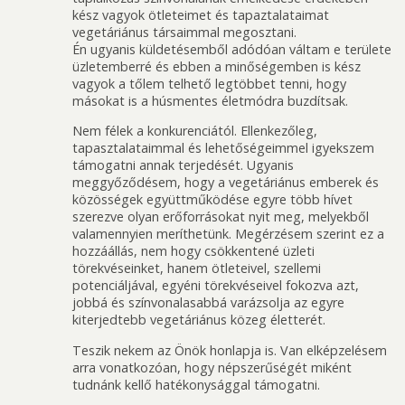
kész vagyok ötleteimet és tapaztalataimat
vegetáriánus társaimmal megosztani.
Én ugyanis küldetésemből adódóan váltam e területe
üzletemberré és ebben a minőségemben is kész
vagyok a tőlem telhető legtöbbet tenni, hogy
másokat is a húsmentes életmódra buzdítsak.
Nem félek a konkurenciától. Ellenkezőleg,
tapasztalataimmal és lehetőségeimmel igyekszem
támogatni annak terjedését. Ugyanis
meggyőződésem, hogy a vegetáriánus emberek és
közösségek együttműködése egyre több hívet
szerezve olyan erőforrásokat nyit meg, melyekből
valamennyien meríthetünk. Megérzésem szerint ez a
hozzáállás, nem hogy csökkentené üzleti
törekvéseinket, hanem ötleteivel, szellemi
potenciáljával, egyéni törekvéseivel fokozva azt,
jobbá és színvonalasabbá varázsolja az egyre
kiterjedtebb vegetáriánus közeg életterét.
Teszik nekem az Önök honlapja is. Van elképzelésem
arra vonatkozóan, hogy népszerűségét miként
tudnánk kellő hatékonysággal támogatni.