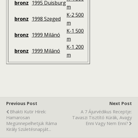
bronz
1995 Duisburg
m
K-2 500
bronz
1998 Szeged
m
K-1 500
bronz
1999 Milánó
m
K-1 200
bronz
1999 Milánó
m
Previous Post
Next Post
Bhakti Kutir Hírek:
A 7 Ájurvédikus Receptje:
Hamarosan
Tavaszi Tisztító Kúrák, Avagy
Megünnepelhetjük Ráma
Enni Vagy Nem Enni?
Király Születésnapját...