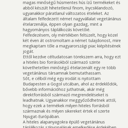
magas minőségű húsmentes hús ízű termékeket és
abból készült hihetetlenül finom, ínycsiklandozó,
ugyanakkor páratlanul változatos ételeket. Az
általam felfedezett német nagyvállalat vegetáriánus
ételarzenálja, éppen olyan gazdag, mint a
hagyományos táplálkozás követőié.
Felfedezésem, oly mértékben feltüzelt, hogy közel
két éven át ostromoltam a német tulajdonost, mire
megkaptam tőle a magyarországi piac kiépítésének
jogát.
Ettől kezdve céltudatosan törekszem arra, hogy ezt
a hiteles bio forrásokból származó szinte
követhetetlen minőségű ételarzenált egy re több
vegetáriánus társamnak bemutathassam.
Sőt, e célból még egy irodát is nyitottam
Budapesten a Gogol utcában, ahol az érdeklődök,
bővebb információhoz juthatnak, akár még
direktforrásból származó megrendeléseket is
leadhatnak. Ugyanakkor meggyőződhetnek attól,
hogy ezek a termékek milyen hiteles forrásból
származnak és milyen sikereket értek el szerte
Nyugat-Európában.
A hiteles alapanyagokra épülő vegetáriánus
táplálkozás színvonalának emelkedése érdekében