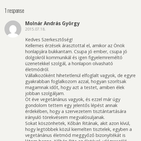
1 response
Molnár András György
2015.07.18.
Kedves Szerkesztőség!
Kellemes érzések árasztottal el, amikor az Önök
honlapjára bukkantam. Csupa jó ember, csupa jó
dolgokról kommunikál és igen figyelemreméltó
üzenetekkel szolgál, a honlapon olvasható
életmódról.
Vállalkozóként hihetetlenül elfoglalt vagyok, de egyre
gyakrabban foglalkozom azzal, hogyan szorítsak
magamnak időt, hogy azt a testet, amiben élek
jobban szolgáljam.
Öt éve vegetáriánus vagyok, és ezzel már úgy
gondolom tettem egy jelentős lépést annak
érdekében, hogy a szervezetem tisztántartására
irányuló törekvéseim megvalósuljanak.
Sokat köszönhetek, Kőbán Ritának, akit azon kívül,
hogy legtöbbek közül kiemelten tisztelek, egyben a
vegetáriánus életmód meggyőző bizonyítékát is