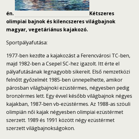
én.
Kétszeres
olimpiai bajnok és kilencszeres világbajnok
magyar, vegetáriánus kajakozó.
Sportpályafutása:
1977
-ben kezdte a kajakozást a Ferencvárosi TC-ben,
majd
1982
-ben a
Csepel SC
-hez igazolt. Itt érte el
pályafutásának legnagyobb sikereit. Első nemzetközi
felnőtt győzelmét
1985
-ben ünnepelhette, amikor
párosban világbajnoki ezüstérmes, négyesben pedig
bronzérmes lett. Egy évvel később világbajnok négyes
kajakban,
1987
-ben vb-ezüstérmes. Az
1988-as szöuli
olimpián
női kajak négyesben olimpiai ezüstérmet
szerzett.
1989
és
1991
között négy ezüstérmet
szerzett világbajnokságokon.