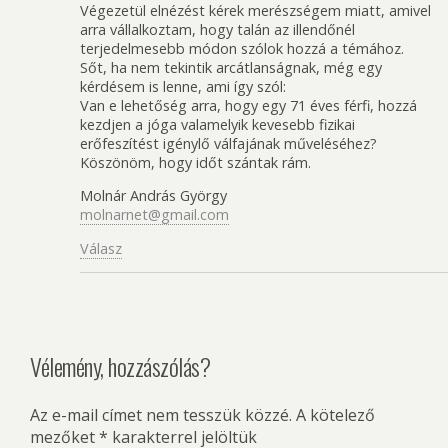
Végezetül elnézést kérek merészségem miatt, amivel
arra vállalkoztam, hogy talán az illendőnél
terjedelmesebb módon szólok hozzá a témához.
Sőt, ha nem tekintik arcátlanságnak, még egy
kérdésem is lenne, ami így szól:
Van e lehetőség arra, hogy egy 71 éves férfi, hozzá
kezdjen a jóga valamelyik kevesebb fizikai
erőfeszítést igénylő válfajának műveléséhez?
Köszönöm, hogy időt szántak rám.
Molnár András György
molnarnet@gmail.com
Válasz
Vélemény, hozzászólás?
Az e-mail címet nem tesszük közzé.
A kötelező
mezőket
*
karakterrel jelöltük