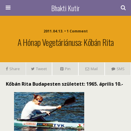
Bhakti Kutir
2011.04.13. • 1 Comment
A Hónap Vegetáriánusa: Kőbán Rita
Share
Tweet
Pin
Mail
SMS
Kőbán Rita
Budapest
en született:
1965
.
április 10.
-