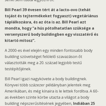
Bill Pearl 39 évesen tért át a lacto-ovo (tehát
tojást és tejtermékeket fogyaszt) vegetáriánus
táplálkozásra, és az óta is az. Bill Pearl azt
mondta, hogy “a hús pótolhatatlan szüksége a
versenyszerű body buildingben egy visszatérő és
kitartó mítosz”.
A 2000-es ével elején egy minden fontosabb body
building szövetséget felölelő szavazáson őt
választották meg a 20. század legjobb testű
testépítőjének.
Bill Pearl igazi nagykövete a body buildingnek.
Könyvei több százezer példányban jelentek meg
Amerikában, és még kínaira is le lettek fordítva. A 60-
as években szinte körbe utazta a világot a body
building népszerűsítésének jegyében,
Indiában 25