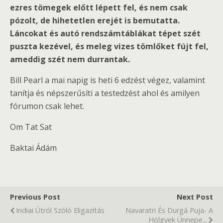
ezres tömegek előtt lépett fel, és nem csak
pózolt, de hihetetlen erejét is bemutatta.
Láncokat és autó rendszámtáblákat tépet szét
puszta kezével, és meleg vizes tömlőket fújt fel,
ameddig szét nem durrantak.
Bill Pearl a mai napig is heti 6 edzést végez, valamint
tanítja és népszerűsíti a testedzést ahol és amilyen
fórumon csak lehet.
Om Tat Sat
Baktai Ádám
Previous Post
Next Post
Indiai Útról Szóló Eligazítás
Navaratri És Durgá Puja- A
Hölgyek Ünnepe...