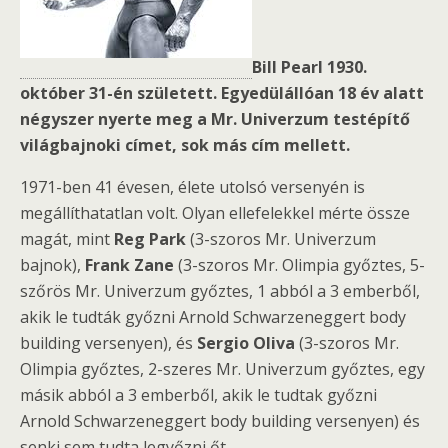
Bill Pearl 1930.
október 31-én született. Egyedülállóan 18 év alatt
négyszer nyerte meg a Mr. Univerzum testépítő
világbajnoki címet, sok más cím mellett.
1971-ben 41 évesen, élete utolsó versenyén is
megállíthatatlan volt. Olyan ellefelekkel mérte össze
magát, mint
Reg Park
(3-szoros Mr. Univerzum
bajnok),
Frank Zane
(3-szoros Mr. Olimpia győztes, 5-
szőrös Mr. Univerzum győztes, 1 abból a 3 emberből,
akik le tudták győzni Arnold Schwarzeneggert body
building versenyen), és
Sergio Oliva
(3-szoros Mr.
Olimpia győztes, 2-szeres Mr. Univerzum győztes, egy
másik abból a 3 emberből, akik le tudtak győzni
Arnold Schwarzeneggert body building versenyen) és
senki sem tudta legyőzni őt.