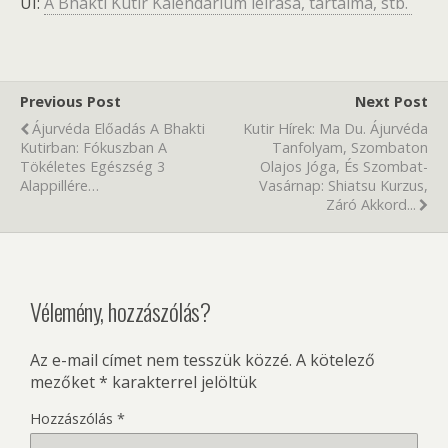
UI:
A Bhakti Kutir Kalendárium leírása, tartalma, stb.
Previous Post
Next Post
Ájurvéda Előadás A Bhakti
Kutir Hírek: Ma Du. Ájurvéda
Kutirban: Fókuszban A
Tanfolyam, Szombaton
Tökéletes Egészség 3
Olajos Jóga, És Szombat-
Alappillére…
Vasárnap: Shiatsu Kurzus,
Záró Akkord...
Vélemény, hozzászólás?
Az e-mail címet nem tesszük közzé.
A kötelező
mezőket
*
karakterrel jelöltük
Hozzászólás
*