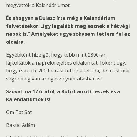
megvették a Kalendáriumot.
És ahogyan a Dulasz írta még a Kalendárium
felvetésekor: „így legalább meglesznek a hétvégi
napok is.” Amelyeket ugye sohasem tettem fel az
oldalra.
Egyébként hízelgő, hogy több mint 2800-an
lájkoltátok a napi előrejelzés oldalunkat, főként úgy,
hogy csak kb. 200 beírást tettünk fel oda, de most már
végre meg van az egész nyomtatásban is!
Szóval ma 17 órától, a Kutirban ott leszek és a
Kalendáriumok is!
Om Tat Sat
Baktai Ádám