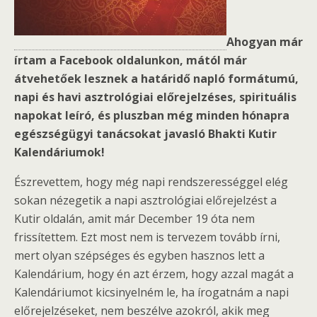
Ahogyan már
írtam a Facebook oldalunkon, mától már
átvehetőek lesznek a határidő napló formátumú,
napi és havi asztrológiai előrejelzéses, spirituális
napokat leíró, és pluszban még minden hónapra
egészségügyi tanácsokat javasló Bhakti Kutir
Kalendáriumok!
Észrevettem, hogy még napi rendszerességgel elég
sokan nézegetik a napi asztrológiai előrejelzést a
Kutir oldalán, amit már December 19 óta nem
frissítettem. Ezt most nem is tervezem tovább írni,
mert olyan szépséges és egyben hasznos lett a
Kalendárium, hogy én azt érzem, hogy azzal magát a
Kalendáriumot kicsinyelném le, ha írogatnám a napi
előrejelzéseket, nem beszélve azokról, akik meg