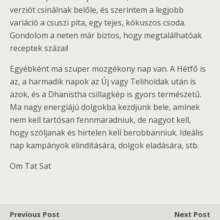
verziót csinálnak belőle, és szerintem a legjobb
variáció a csuszi pita, egy tejes, kókuszos csoda.
Gondolom a neten már biztos, hogy megtalálhatóak
receptek százai!
Egyébként ma szuper mozgékony nap van. A Hétfő is
az, a harmadik napok az Új vagy Teliholdak után is
azok, és a Dhanistha csillagkép is gyors természetű.
Ma nagy energiájú dolgokba kezdjünk bele, aminek
nem kell tartósan fennmaradniuk, de nagyot kell,
hogy szóljanak és hirtelen kell berobbanniuk. Ideális
nap kampányok elindítására, dolgok eladására, stb.
Om Tat Sat
Previous Post
Next Post