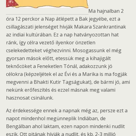
Ma hajnalban 2
óra 12 perckor a Nap átlépett a Bak jegyébe, ezt a
csillagászati jelenséget hívják Makara Szankrantinak
az indiai kultúrában. Ez a nap hatványozottan hat
ránk, így célra vezető ilyenkor önzetlen
cselekedetteket véghezvinni. Mosogassunk el még
gyorsan mások előtt, etessük meg a kihajigált
teknőcöket a Feneketlen Tónál, adakozzunk jó
célokra (képzeljétek el az Évi és a Marika is ma fogják
megvenni a Bhakti Kutir Tagságukat), de bármi jó, ami
nekünk erőfeszítés és ezzel másnak meg valami
hasznosat csinálunk.
Az érdekessége ennek a napnak még az, persze ezt a
napot mindenhol megünneplik Indiában, de
Bengálban ahol laktam, ezen napon mindenki nudlit
eszik. Ott pitának hívják a nudlit, és kb. 2-3 millió