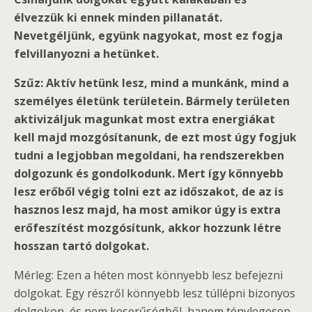
élvezzük ki ennek minden pillanatát.
Nevetgéljünk, együnk nagyokat, most ez fogja
felvillanyozni a hetünket.
Szűz: Aktív hetünk lesz, mind a munkánk, mind a
személyes életünk területein. Bármely területen
aktivizáljuk magunkat most extra energiákat
kell majd mozgósítanunk, de ezt most úgy fogjuk
tudni a legjobban megoldani, ha rendszerekben
dolgozunk és gondolkodunk. Mert így könnyebb
lesz erőből végig tolni ezt az időszakot, de az is
hasznos lesz majd, ha most amikor úgy is extra
erőfeszítést mozgósítunk, akkor hozzunk létre
hosszan tartó dolgokat.
Mérleg: Ezen a héten most könnyebb lesz befejezni
dolgokat. Egy részről könnyebb lesz túllépni bizonyos
dolgokon, és nem keserűségből, hanem ténylegesen