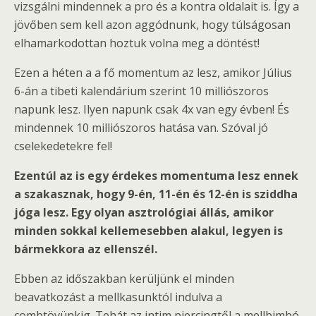
vizsgálni mindennek a pro és a kontra oldalait is. Így a
jövőben sem kell azon aggódnunk, hogy túlságosan
elhamarkodottan hoztuk volna meg a döntést!
Ezen a héten a a fő momentum az lesz, amikor Július
6-án a tibeti kalendárium szerint 10 milliószoros
napunk lesz. Ilyen napunk csak 4x van egy évben! És
mindennek 10 milliószoros hatása van. Szóval jó
cselekedetekre fel!
Ezentúl az is egy érdekes momentuma lesz ennek
a szakasznak, hogy 9-én, 11-én és 12-én is sziddha
jóga lesz. Egy olyan asztrológiai állás, amikor
minden sokkal kellemesebben alakul, legyen is
bármekkora az ellenszél.
Ebben az időszakban kerüljünk el minden
beavatkozást a mellkasunktól indulva a
combtövünkig. Tehát az intim piercingtől a mellbimbó