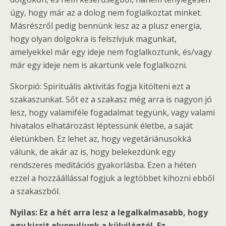
úgy, hogy már az a dolog nem foglalkoztat minket.
Másrészről pedig bennünk lesz az a plusz energia,
hogy olyan dolgokra is felszívjuk magunkat,
amelyekkel már egy ideje nem foglalkoztunk, és/vagy
már egy ideje nem is akartunk vele foglalkozni.
Skorpió: Spirituális aktivitás fogja kitölteni ezt a
szakaszunkat. Sőt ez a szakasz még arra is nagyon jó
lesz, hogy valamiféle fogadalmat tegyünk, vagy valami
hivatalos elhatározást léptessünk életbe, a saját
életünkben. Ez lehet az, hogy vegetáriánusokká
válunk, de akár az is, hogy belekezdünk egy
rendszeres meditációs gyakorlásba. Ezen a héten
ezzel a hozzáállással fogjuk a legtöbbet kihozni ebből
a szakaszból.
Nyilas: Ez a hét arra lesz a legalkalmasabb, hogy
egy kicsit elvonuljunk a külvilágtól. Ez