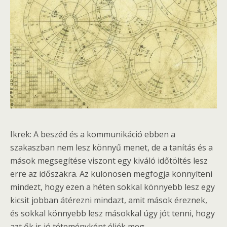
Ikrek: A beszéd és a kommunikáció ebben a
szakaszban nem lesz könnyű menet, de a tanítás és a
mások megsegítése viszont egy kiváló időtöltés lesz
erre az időszakra. Az különösen megfogja könnyíteni
mindezt, hogy ezen a héten sokkal könnyebb lesz egy
kicsit jobban átérezni mindazt, amit mások éreznek,
és sokkal könnyebb lesz másokkal úgy jót tenni, hogy
azt ők is jó téteményként éljék meg.