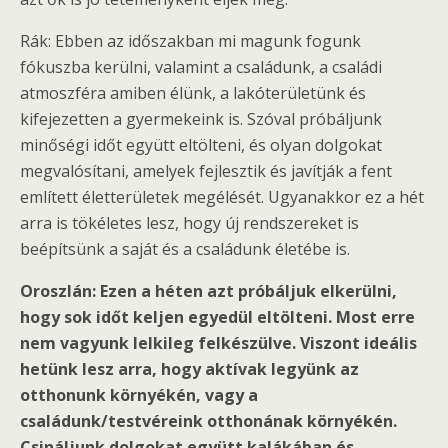
Rák: Ebben az időszakban mi magunk fogunk
fókuszba kerülni, valamint a családunk, a családi
atmoszféra amiben élünk, a lakóterületünk és
kifejezetten a gyermekeink is. Szóval próbáljunk
minőségi időt együtt eltölteni, és olyan dolgokat
megvalósítani, amelyek fejlesztik és javítják a fent
említett életterületek megélését. Ugyanakkor ez a hét
arra is tökéletes lesz, hogy új rendszereket is
beépítsünk a saját és a családunk életébe is.
Oroszlán: Ezen a héten azt próbáljuk elkerülni,
hogy sok időt keljen egyedül eltölteni. Most erre
nem vagyunk lelkileg felkészülve. Viszont ideális
hetünk lesz arra, hogy aktívak legyünk az
otthonunk környékén, vagy a
családunk/testvéreink otthonának környékén.
Csináljunk dolgokat együtt kalákában és