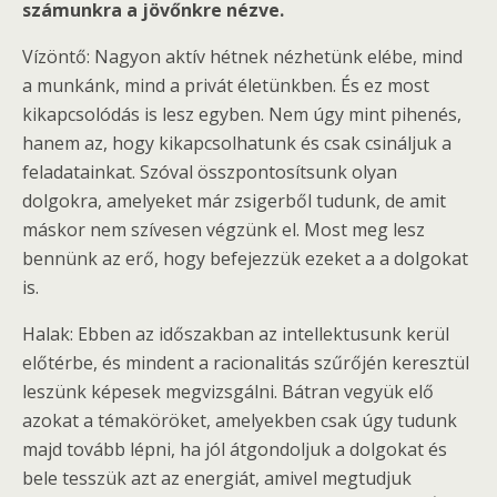
számunkra a jövőnkre nézve.
Vízöntő: Nagyon aktív hétnek nézhetünk elébe, mind
a munkánk, mind a privát életünkben. És ez most
kikapcsolódás is lesz egyben. Nem úgy mint pihenés,
hanem az, hogy kikapcsolhatunk és csak csináljuk a
feladatainkat. Szóval összpontosítsunk olyan
dolgokra, amelyeket már zsigerből tudunk, de amit
máskor nem szívesen végzünk el. Most meg lesz
bennünk az erő, hogy befejezzük ezeket a a dolgokat
is.
Halak: Ebben az időszakban az intellektusunk kerül
előtérbe, és mindent a racionalitás szűrőjén keresztül
leszünk képesek megvizsgálni. Bátran vegyük elő
azokat a témaköröket, amelyekben csak úgy tudunk
majd tovább lépni, ha jól átgondoljuk a dolgokat és
bele tesszük azt az energiát, amivel megtudjuk