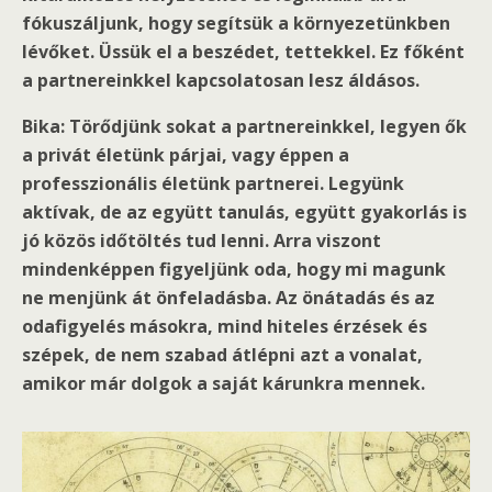
fókuszáljunk, hogy segítsük a környezetünkben
lévőket. Üssük el a beszédet, tettekkel. Ez főként
a partnereinkkel kapcsolatosan lesz áldásos.
Bika: Törődjünk sokat a partnereinkkel, legyen ők
a privát életünk párjai, vagy éppen a
professzionális életünk partnerei. Legyünk
aktívak, de az együtt tanulás, együtt gyakorlás is
jó közös időtöltés tud lenni. Arra viszont
mindenképpen figyeljünk oda, hogy mi magunk
ne menjünk át önfeladásba. Az önátadás és az
odafigyelés másokra, mind hiteles érzések és
szépek, de nem szabad átlépni azt a vonalat,
amikor már dolgok a saját kárunkra mennek.