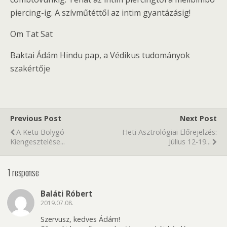
piercing-ig. A szívműtéttől az intim gyantázásig!
Om Tat Sat
Baktai Ádám Hindu pap, a Védikus tudományok
szakértője
Previous Post
Next Post
A Ketu Bolygó
Heti Asztrológiai Előrejelzés:
Kiengesztelése...
Július 12-19...
1 response
Baláti Róbert
2019.07.08.
Szervusz, kedves Ádám!