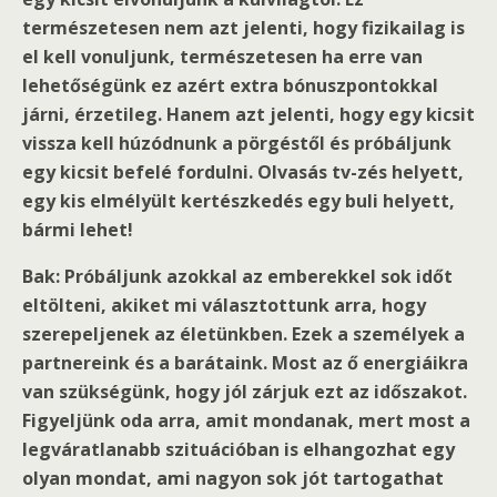
természetesen nem azt jelenti, hogy fizikailag is
el kell vonuljunk, természetesen ha erre van
lehetőségünk ez azért extra bónuszpontokkal
járni, érzetileg. Hanem azt jelenti, hogy egy kicsit
vissza kell húzódnunk a pörgéstől és próbáljunk
egy kicsit befelé fordulni. Olvasás tv-zés helyett,
egy kis elmélyült kertészkedés egy buli helyett,
bármi lehet!
Bak: Próbáljunk azokkal az emberekkel sok időt
eltölteni, akiket mi választottunk arra, hogy
szerepeljenek az életünkben. Ezek a személyek a
partnereink és a barátaink. Most az ő energiáikra
van szükségünk, hogy jól zárjuk ezt az időszakot.
Figyeljünk oda arra, amit mondanak, mert most a
legváratlanabb szituációban is elhangozhat egy
olyan mondat, ami nagyon sok jót tartogathat