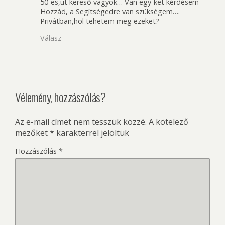
50-es,út kereső vagyok… Van egy-két kérdésem
Hozzád, a Segítségedre van szükségem….
Privátban,hol tehetem meg ezeket?
Válasz
Vélemény, hozzászólás?
Az e-mail címet nem tesszük közzé.
A kötelező
mezőket
*
karakterrel jelöltük
Hozzászólás
*