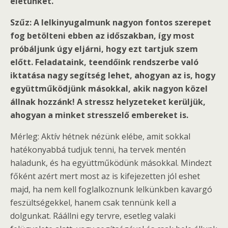
életünket.
Szűz: A lelkinyugalmunk nagyon fontos szerepet
fog betölteni ebben az időszakban, így most
próbáljunk úgy eljárni, hogy ezt tartjuk szem
előtt. Feladataink, teendőink rendszerbe való
iktatása nagy segítség lehet, ahogyan az is, hogy
együttműködjünk másokkal, akik nagyon közel
állnak hozzánk! A stressz helyzeteket kerüljük,
ahogyan a minket stresszelő embereket is.
Mérleg: Aktív hétnek nézünk elébe, amit sokkal
hatékonyabbá tudjuk tenni, ha tervek mentén
haladunk, és ha együttműködünk másokkal. Mindezt
főként azért mert most az is kifejezetten jól eshet
majd, ha nem kell foglalkoznunk lelkünkben kavargó
feszültségekkel, hanem csak tennünk kell a
dolgunkat. Ráállni egy tervre, esetleg valaki