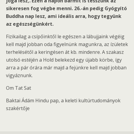
jóga lesz,. Ezen a napon bármit is tesszünk az
sikeresen fog végbe menni. 26.-án pedig Gyógyító
Buddha nap lesz, ami ideális arra, hogy tegyünk
az egészségünkért.
Fizikailag a csípőinktől le egészen a lábujjaink végéig
kell majd jobban oda figyelnünk magunkra, az ízületek
terhelésétől a keringésen át kb. mindenre. A szakasz
utolsó estéjén a Hold belekezd egy újabb körbe, így
arra a pár órára már majd a fejünkre kell majd jobban
vigyáznunk.
Om Tat Sat
Baktai Ádám Hindu pap, a keleti kultúrtudományok
szakértője