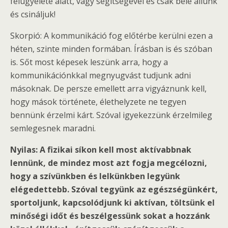
felügyelete alatt, vagy segítségével és csak bele állunk
és csináljuk!
Skorpió: A kommunikáció fog előtérbe kerülni ezen a
héten, szinte minden formában. Írásban is és szóban
is. Sőt most képesek leszünk arra, hogy a
kommunikációnkkal megnyugvást tudjunk adni
másoknak. De persze emellett arra vigyáznunk kell,
hogy mások története, élethelyzete ne tegyen
bennünk érzelmi kárt. Szóval igyekezzünk érzelmileg
semlegesnek maradni.
Nyilas: A fizikai síkon kell most aktívabbnak
lennünk, de mindez most azt fogja megcélozni,
hogy a szívünkben és lelkünkben legyünk
elégedettebb. Szóval tegyünk az egészségünkért,
sportoljunk, kapcsolódjunk ki aktívan, töltsünk el
minőségi időt és beszélgessünk sokat a hozzánk