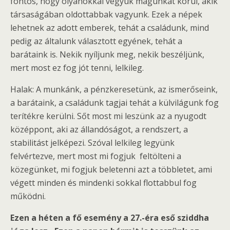
fontos, hogy olyanokkal vegyük magunkat körül, akik
társaságában oldottabbak vagyunk. Ezek a népek
lehetnek az adott emberek, tehát a családunk, mind
pedig az általunk választott egyének, tehát a
barátaink is. Nekik nyíljunk meg, nekik beszéljünk,
mert most ez fog jót tenni, lelkileg.
Halak: A munkánk, a pénzkeresetünk, az ismerőseink,
a barátaink, a családunk tagjai tehát a külvilágunk fog
terítékre kerülni. Sőt most mi leszünk az a nyugodt
középpont, aki az állandóságot, a rendszert, a
stabilitást jelképezi. Szóval lelkileg legyünk
felvértezve, mert most mi fogjuk feltölteni a
közegünket, mi fogjuk beletenni azt a többletet, ami
végett minden és mindenki sokkal flottabbul fog
működni.
Ezen a héten a fő esemény a 27.-éra eső sziddha