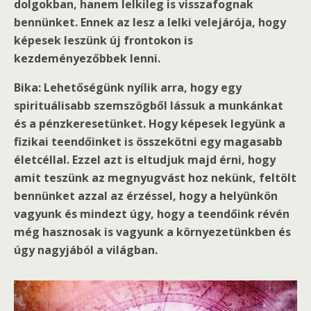
dolgokban, hanem lelkileg is visszafognak
bennünket. Ennek az lesz a lelki velejárója, hogy
képesek leszünk új frontokon is
kezdeményezőbbek lenni.
Bika: Lehetőségünk nyílik arra, hogy egy
spirituálisabb szemszögből lássuk a munkánkat
és a pénzkeresetünket. Hogy képesek legyünk a
fizikai teendőinket is összekötni egy magasabb
életcéllal. Ezzel azt is eltudjuk majd érni, hogy
amit teszünk az megnyugvást hoz nekünk, feltölt
bennünket azzal az érzéssel, hogy a helyünkön
vagyunk és mindezt úgy, hogy a teendőink révén
még hasznosak is vagyunk a környezetünkben és
úgy nagyjából a világban.