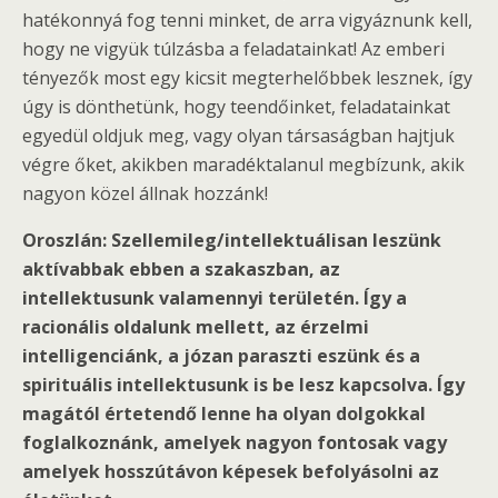
hatékonnyá fog tenni minket, de arra vigyáznunk kell,
hogy ne vigyük túlzásba a feladatainkat! Az emberi
tényezők most egy kicsit megterhelőbbek lesznek, így
úgy is dönthetünk, hogy teendőinket, feladatainkat
egyedül oldjuk meg, vagy olyan társaságban hajtjuk
végre őket, akikben maradéktalanul megbízunk, akik
nagyon közel állnak hozzánk!
Oroszlán: Szellemileg/intellektuálisan leszünk
aktívabbak ebben a szakaszban, az
intellektusunk valamennyi területén. Így a
racionális oldalunk mellett, az érzelmi
intelligenciánk, a józan paraszti eszünk és a
spirituális intellektusunk is be lesz kapcsolva. Így
magától értetendő lenne ha olyan dolgokkal
foglalkoznánk, amelyek nagyon fontosak vagy
amelyek hosszútávon képesek befolyásolni az