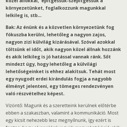
közel állókkal, építgessük-szépítgessük a
környezetünket, foglalkozzunk magunkkal
lelkileg is, stb…
Bak: Az énünk és a közvetlen környezetünk fog
fókuszba kerülni, lehetőleg a nagyon zajos,
nagyon zizi külvilág kizárásával. Szóval azokkal
töltsünk el időt, akik nagyon közel állnak hozzánk
és akik lelkileg is jó hatással vannak ránk. Sőt
mindezt úgy, hogy lehetőleg a külvilági
lehetőségeinket is ehhez alakítsuk. Tehát most
egy nyugodt erdei kirándulás fogja a nagyobb
élményt jelenteni, egy tömeges rendezvényen
való részvételhez képest.
Vízöntő: Magunk és a szeretteink kerülnek előtérbe
ebben a szakaszban, valamint a kommunikáció. Most
egy kicsit nehezebb lesz megnyílnunk, így ezért is