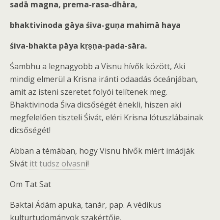
sadā magna, prema-rasa-dhāra,
bhaktivinoda gāya śiva-guṇa mahimā haya
śiva-bhakta pāya kṛṣṇa-pada-sāra.
Śambhu a legnagyobb a Visnu hívők között, Aki
mindig elmerül a Krisna iránti odaadás óceánjában,
amit az isteni szeretet folyói telítenek meg.
Bhaktivinoda Śiva dicsőségét énekli, hiszen aki
megfelelően tiszteli Śivát, eléri Krisna lótuszlábainak
dicsőségét!
Abban a témában, hogy Visnu hívők miért imádják
Sivát
itt tudsz olvasn
i!
Om Tat Sat
Baktai Ádám apuka, tanár, pap. A védikus
kulturtudományok szakértője.