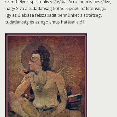
szenthelyek spirituális világába. Arról nem is beszélve,
hogy Siva a tudatlanság kötőerejének az Istensége.
Így az ő áldása felszabadít bennünket a sötétség,
tudatlanság és az egoizmus hatásai alól!