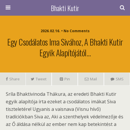
Bhakti Kutir
2026.02.16. • No Comments
Egy Csodálatos Ima Sivához, A Bhakti Kutir
Egyik Alapítójától…
Share
Tweet
Pin
Mail
SMS
Sríla Bhaktivinoda Thákura, az eredeti Bhakti Kutir
egyik alapítója írta ezeket a csodálatos imákat Siva
tiszteletére! Ugyanis a vaisnava (Visnu hívő)
tradíciókban Siva az, Aki a szenthelyek védelmezője és
az Ő áldása nélkül az ember nem kap betekintést a