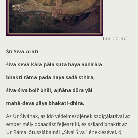
Íme az ima:
Śrī Śiva-Ārati
śiva-sevā-kāla-pāla suta haya abhirāla
bhakti rāma-pada haya sadā sthira,
śiva-śiva boli’ bhāi, ajñāna dūra yāi
mahā-deva pāya bhakati-dhīra.
Az Úr Śivának, az idő védelmezőjének szolgálatával az
ember mély odaadást fejleszt ki, és szilárd bhaktit az
Úr Ráma lótuszlábainál. „Śiva! Śiva!” éneklésével, ó,