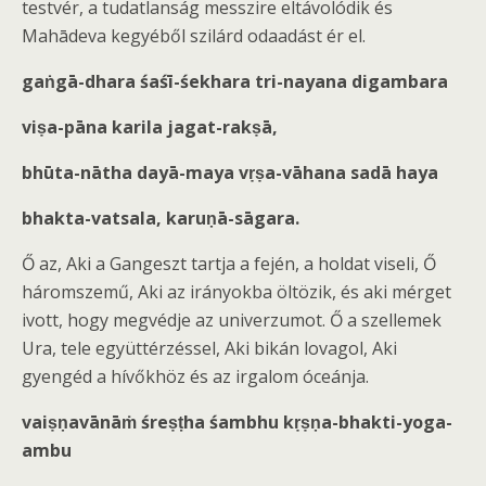
testvér, a tudatlanság messzire eltávolódik és
Mahādeva kegyéből szilárd odaadást ér el.
gaṅgā-dhara śaśī-śekhara tri-nayana digambara
viṣa-pāna karila jagat-rakṣā,
bhūta-nātha dayā-maya vṛṣa-vāhana sadā haya
bhakta-vatsala, karuṇā-sāgara.
Ő az, Aki a Gangeszt tartja a fején, a holdat viseli, Ő
háromszemű, Aki az irányokba öltözik, és aki mérget
ivott, hogy megvédje az univerzumot. Ő a szellemek
Ura, tele együttérzéssel, Aki bikán lovagol, Aki
gyengéd a hívőkhöz és az irgalom óceánja.
vaiṣṇavānāṁ śreṣṭha śambhu kṛṣṇa-bhakti-yoga-
ambu