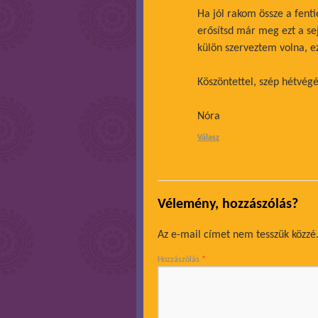
Ha jól rakom össze a fentie
erősítsd már meg ezt a s
külön szerveztem volna, ez
Köszöntettel, szép hétvégé
Nóra
Válasz
Vélemény, hozzászólás?
Az e-mail címet nem tesszük közzé
Hozzászólás
*