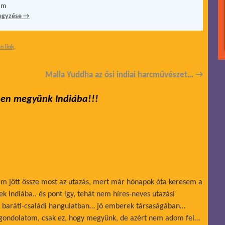
ám
egyzése
→
n link
.
Malla Yuddha az ősi indiai harcművészet…
→
en megyünk Indiába!!!
m jött össze most az utazás, mert már hónapok óta keresem a
k Indiába.. és pont így, tehát nem híres-neves utazási
m baráti-családi hangulatban… jó emberek társaságában…
gondolatom, csak ez, hogy megyünk, de azért nem adom fel…