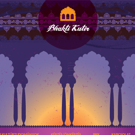
TI KULTÚRTUDOMÁNYOK
KÉPZÉS/ÖNKÉPZÉS
BKK
KAPCSOLAT