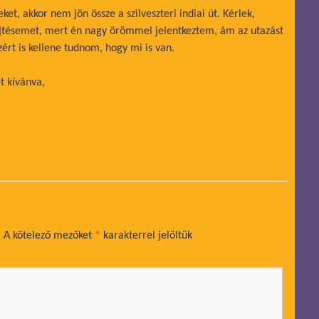
ket, akkor nem jön össze a szilveszteri indiai út. Kérlek,
ejtésemet, mert én nagy örömmel jelentkeztem, ám az utazást
ért is kellene tudnom, hogy mi is van.
t kívánva,
.
A kötelező mezőket
*
karakterrel jelöltük