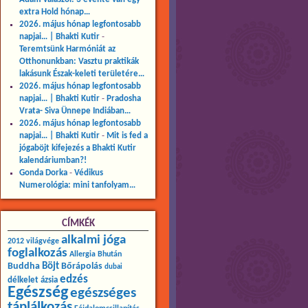
extra Hold hónap…
2026. május hónap legfontosabb
napjai… | Bhakti Kutir
-
Teremtsünk Harmóniát az
Otthonunkban: Vasztu praktikák
lakásunk Észak-keleti területére…
2026. május hónap legfontosabb
napjai… | Bhakti Kutir
-
Pradosha
Vrata- Siva Ünnepe Indiában…
2026. május hónap legfontosabb
napjai… | Bhakti Kutir
-
Mit is fed a
jógaböjt kifejezés a Bhakti Kutir
kalendáriumban?!
Gonda Dorka
-
Védikus
Numerológia: mini tanfolyam…
CÍMKÉK
alkalmi jóga
2012 világvége
foglalkozás
Allergia
Bhután
Buddha
Böjt
Bőrápolás
dubai
edzés
délkelet ázsia
Egészség
egészséges
táplálkozás