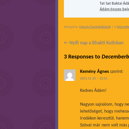
Tat Sat Baktai Ád
Ádám összes bej
Kategória:
Utazás/Zarándoklatok
| A
közvetle
←
Nyílt nap a Bhakti Kutirban
3 Responses to
Decemberb
Kemény Ágnes
szerint:
2011.11.10. - 12:31
Kedves Ádám!
Nagyon sajnálom, hogy ne
lehetőséget, hogy mehesse
irodákon keresztül, hane
Szóval már nem volt más 