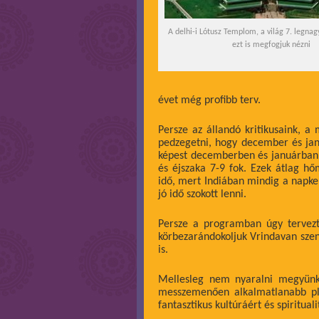
A delhi-i Lótusz Templom, a világ 7. legn
ezt is megfogjuk nézni
évet még profibb terv.
Persze az állandó kritikusaink, 
pedzegetni, hogy december és ja
képest decemberben és januárban 3
és éjszaka 7-9 fok. Ezek átlag h
idő, mert Indiában mindig a napke
jó idő szokott lenni.
Persze a programban úgy tervezt
körbezarándokoljuk Vrindavan szent
is.
Mellesleg nem nyaralni megyünk,
messzemenően alkalmatlanabb pl.
fantasztikus kultúráért és spiritual