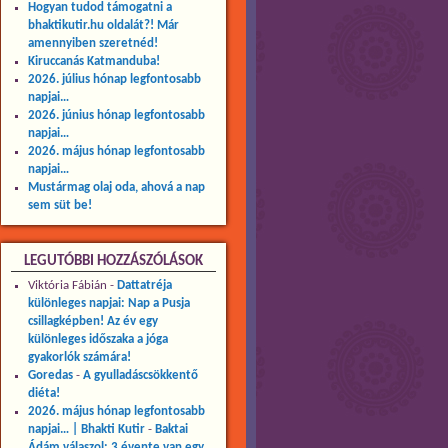
Hogyan tudod támogatni a
bhaktikutir.hu oldalát?! Már
amennyiben szeretnéd!
Kiruccanás Katmanduba!
2026. július hónap legfontosabb
napjai…
2026. június hónap legfontosabb
napjai…
2026. május hónap legfontosabb
napjai…
Mustármag olaj oda, ahová a nap
sem süt be!
LEGUTÓBBI HOZZÁSZÓLÁSOK
Viktória Fábián
-
Dattatréja
különleges napjai: Nap a Pusja
csillagképben! Az év egy
különleges időszaka a jóga
gyakorlók számára!
Goredas
-
A gyulladáscsökkentő
diéta!
2026. május hónap legfontosabb
napjai… | Bhakti Kutir
-
Baktai
Ádám válaszol: 3 évente van egy