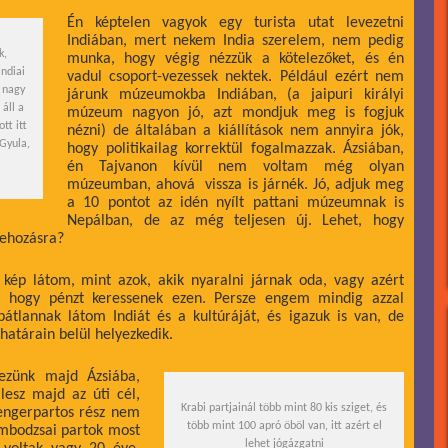
Én képtelen vagyok egy turista utat levezetni
Indiában, mert nekem India szerelem, nem pedig
k,
munka, hogy végig nézzük a kötelezőket, és én
indiai
vadul csoport-vezessek nektek. Például ezért nem
i nagy
járunk múzeumokba Indiában, (a jaipuri királyi
áll a
múzeum nagyon jó, azt mondjuk meg is fogjuk
t itt
nézni) de általában a kiállítások nem annyira jók,
Gyula,
hogy politikailag korrektül fogalmazzak. Ázsiában,
én Tajvanon kívül nem voltam még olyan
múzeumban, ahová vissza is járnék. Jó, adjuk meg
a 10 pontot az idén nyílt pattani múzeumnak is
Nepálban, de az még teljesen új. Lehet, hogy
zehozásra?
kép látom, mint azok, akik nyaralni járnak oda, vagy azért
, hogy pénzt keressenek ezen. Persze engem mindig azzal
átlannak látom Indiát és a kultúráját, és igazuk is van, de
határain belül helyezkedik.
vezünk majd Ázsiába,
lesz majd az úti cél,
Krabi partjainál több mint 80 kis sziget, és
engerpartos rész nem
több mint 100 apró öböl van, itt azért el
ambodzsai partok most
lehet jógázgatni