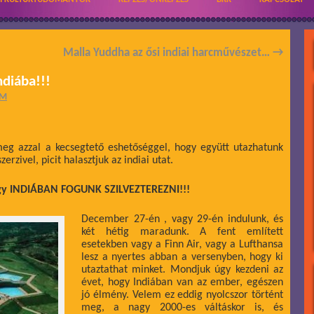
Malla Yuddha az ősi indiai harcművészet…
→
diába!!!
ÁM
meg azzal a kecsegtető eshetőséggel, hogy együtt utazhatunk
zivel, picit halasztjuk az indiai utat.
ogy INDIÁBAN FOGUNK SZILVEZTEREZNI!!!
December 27-én , vagy 29-én indulunk, és
két hétig maradunk. A fent említett
esetekben vagy a Finn Air, vagy a Lufthansa
lesz a nyertes abban a versenyben, hogy ki
utaztathat minket. Mondjuk úgy kezdeni az
évet, hogy Indiában van az ember, egészen
jó élmény. Velem ez eddig nyolcszor történt
meg, a nagy 2000-es váltáskor is, és