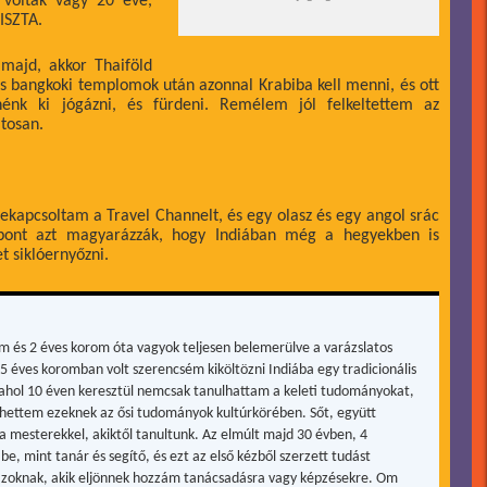
 voltak vagy 20 éve,
TISZTA.
 majd, akkor Thaiföld
kus bangkoki templomok után azonnal Krabiba kell menni, és ott
nk ki jógázni, és fürdeni. Remélem jól felkeltettem az
atosan.
ekapcsoltam a Travel Channelt, és egy olasz és egy angol srác
, pont azt magyarázzák, hogy Indiában még a hegyekben is
t siklóernyőzni.
m és 2 éves korom óta vagyok teljesen belemerülve a varázslatos
15 éves koromban volt szerencsém kiköltözni Indiába egy tradicionális
, ahol 10 éven keresztül nemcsak tanulhattam a keleti tudományokat,
hettem ezeknek az ősi tudományok kultúrkörében. Sőt, együtt
a mesterekkel, akiktől tanultunk. Az elmúlt majd 30 évben, 4
be, mint tanár és segítő, és ezt az első kézből szerzett tudást
zoknak, akik eljönnek hozzám tanácsadásra vagy képzésekre. Om