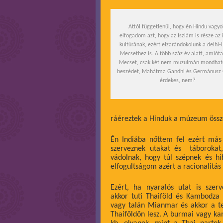
Attól függetlenül, hogy én Hindu vagyo
elfogadom azt, hogy az Iszlám is része az 
kultúrának, ezért elzarándokolunk a delhi-
Mecsethez is. A több száz év alatt, amióta 
Mecset, csak két nem muzulmán mondhatot
beszédet, Mahátma Gandhi és Germánusz 
érdekes, nem?
ráéreztek a Hinduk a múzeum öss
Én Indiába nőttem fel ezért más 
szerveznek utakat és táborokat
vádolnak, hogy túl szépnek és hib
elfogultságom azért a racionalitás 
Ezért, ha nyaralós utat is szer
akkor tuti Thaiföld és Kambodza 
vagy talán Mianmar és akkor a t
Thaiföldön lesz. A burmai vagy k