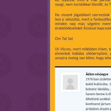
kb. olyanok, mint a Thai partok
nyugi, nem turistákkal tömött, és 
Ha viszont jógatábort szervezünk
lesz a választás, mert a fantaszti
minden nap más szigetre menné
érdeklődéseteket Ázsiával kapcsol
Om Tat Sat
UI: Vicces, mert miközben írtam, b
elmentek Indiába siklóernyőzni
annyira meleg van télen, hogy lehe
Ádám névjegye
1976-ban születte
keleti kultúrába. 
kolostor iskolába
hanem benne is él
élhettünk azokkal 
kontinenst jártam 
próbálom átadni a