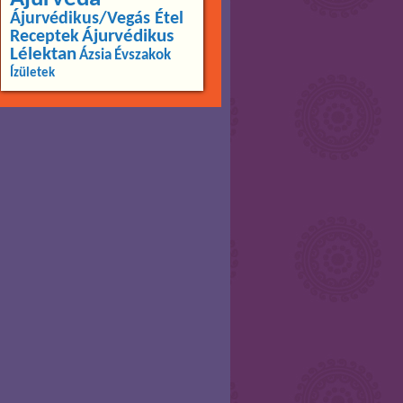
Ájurvédikus/Vegás Étel
Ájurvédikus
Receptek
Lélektan
Ázsia
Évszakok
Ízületek