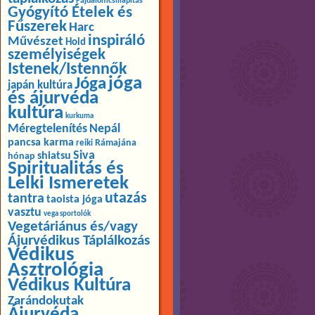
Fájdalomcsillapítás
Gyógyító Ételek és
Fűszerek
Harc
inspiráló
Művészet
Hold
személyiségek
Istenek/Istennők
jóga
Jóga
japán kultúra
és ájurvéda
kultúra
kurkuma
Méregtelenítés
Nepál
pancsa karma
Rámajána
reiki
Siva
shiatsu
hónap
Spiritualitás és
Lelki Ismeretek
utazás
tantra
taoista jóga
vasztu
vega sportolók
Vegetáriánus és/vagy
Ájurvédikus Táplálkozás
Védikus
Asztrológia
Védikus Kultúra
Zarándokutak
Ájurvéda