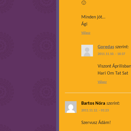
🙂
Minden jót…
Ági
Válasz
Goredas
szerint:
2011.11.10. - 16:37
Viszont Áprilisb
Hari Om Tat Sat
Válasz
Bartos Nóra
szerint:
2011.11.12. - 01:23
Szervusz Ádám!