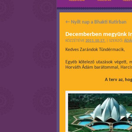
←
Nyílt nap a Bhakti Kutirban
Decemberben megyünk In
KÖZZÉTÉVE
2011.10.17.
|
SZERZŐ:
ÁD
Kedves Zarándok Tündérmacik,
Egyéb kötelező utazások végett, 
Horváth Ádám barátommal, Harciszer
A terv az, h