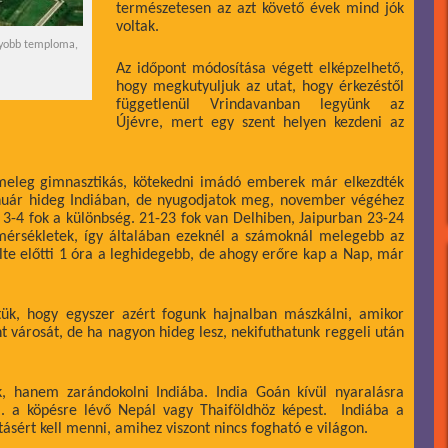
természetesen az azt követő évek mind jók
voltak.
agyobb temploma,
Az időpont módosítása végett elképzelhető,
hogy megkutyuljuk az utat, hogy érkezéstől
függetlenül Vrindavanban legyünk az
Újévre, mert egy szent helyen kezdeni az
a meleg gimnasztikás, kötekedni imádó emberek már elkezdték
nuár hideg Indiában, de nyugodjatok meg, november végéhez
-4 fok a különbség. 21-23 fok van Delhiben, Jaipurban 23-24
őmérsékletek, így általában ezeknél a számoknál melegebb az
lte előtti 1 óra a leghidegebb, de ahogy erőre kap a Nap, már
ük, hogy egyszer azért fogunk hajnalban mászkálni, amikor
 városát, de ha nagyon hideg lesz, nekifuthatunk reggeli után
 hanem zarándokolni Indiába. India Goán kívül nyaralásra
 a köpésre lévő Nepál vagy Thaiföldhöz képest. Indiába a
itásért kell menni, amihez viszont nincs fogható e világon.