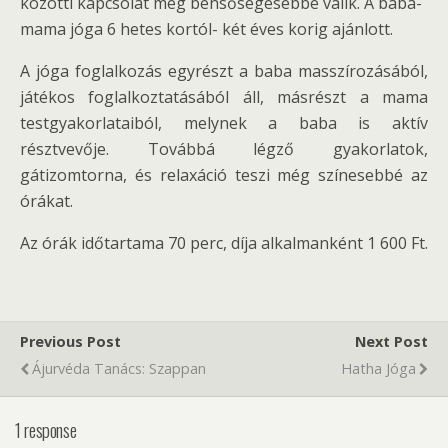
közötti kapcsolat még bensőségesebbé válik. A baba-
mama jóga 6 hetes kortól- két éves korig ajánlott.
A jóga foglalkozás egyrészt a baba masszírozásából,
játékos foglalkoztatásából áll, másrészt a mama
testgyakorlataiból, melynek a baba is aktív
résztvevője. Továbbá légző gyakorlatok,
gátizomtorna, és relaxáció teszi még színesebbé az
órákat.
Az órák időtartama 70 perc, díja alkalmanként 1 600 Ft.
Previous Post
Next Post
Ájurvéda Tanács: Szappan
Hatha Jóga
1 response