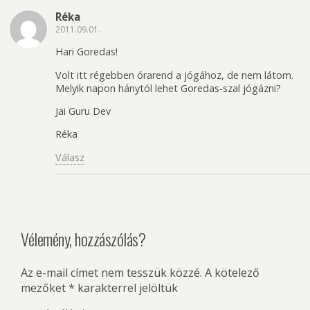
Réka
2011.09.01.
Hari Goredas!
Volt itt régebben órarend a jógához, de nem látom.
Melyik napon hánytól lehet Goredas-szal jógázni?
Jai Guru Dev
Réka
Válasz
Vélemény, hozzászólás?
Az e-mail címet nem tesszük közzé.
A kötelező
mezőket
*
karakterrel jelöltük