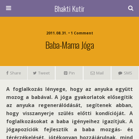
Bhakti Kutir
2011.08.31. • 1 Comment
Baba-Mama Jóga
Share
Tweet
Pin
Mail
SMS
A foglalkozás lényege, hogy az anyuka együtt
mozog a babával. A jóga gyakorlatok elősegítik
az anyuka regenerálódását, segítenek abban,
hogy visszanyerje szülés előtti kondícióját. A
foglalkozásokat a baba igényeihez igazítjuk. A
jógapozíciók fejlesztik a baba mozgás- és
térérzékelését, jótékonyan hozzájárulnak, mind