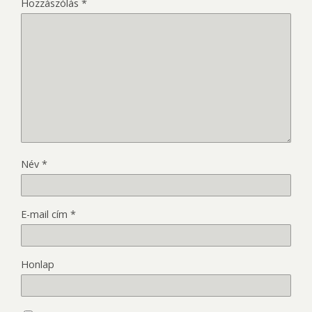
Hozzászólás
*
Név
*
E-mail cím
*
Honlap