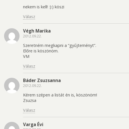
nekem is kell! :):) köszi
Válasz
Végh Marika
2012.09.22.
Szeretném megkapni a “gyűjteményt”.
Előre is köszönöm.
VM
Válasz
Báder Zsuzsanna
2012.09.22.
Kérem szépen a listát én is, köszönöm!
Zsuzsa
Válasz
Varga Évi