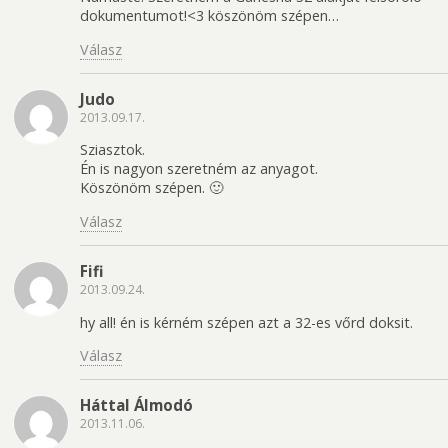
dokumentumot!<3 köszönöm szépen…
Válasz
Judo
2013.09.17.
Sziasztok.
Én is nagyon szeretném az anyagot.
Köszönöm szépen. 🙂
Válasz
Fifi
2013.09.24.
hy all! én is kérném szépen azt a 32-es vőrd doksit.
Válasz
Háttal Álmodó
2013.11.06.