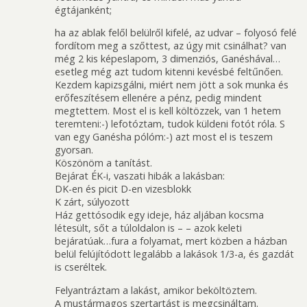
égtájanként;
ha az ablak felől belülről kifelé, az udvar – folyosó felé
fordítom meg a szőttest, az úgy mit csinálhat? van
még 2 kis képeslapom, 3 dimenziós, Ganéshával…
esetleg még azt tudom kitenni kevésbé feltűnően.
Kezdem kapizsgálni, miért nem jött a sok munka és
erőfeszítésem ellenére a pénz, pedig mindent
megtettem. Most el is kell költözzek, van 1 hetem
teremteni:-) lefotóztam, tudok küldeni fotót róla. S
van egy Ganésha pólóm:-) azt most el is teszem
gyorsan.
Köszönöm a tanítást.
Bejárat ÉK-i, vaszati hibák a lakásban:
DK-en és picit D-en vizesblokk
K zárt, súlyozott
Ház gettósodik egy ideje, ház aljában kocsma
létesült, sőt a túloldalon is – – azok keleti
bejáratúak…fura a folyamat, mert közben a házban
belül felújítódott legalább a lakások 1/3-a, és gazdát
is cseréltek.
Felyantráztam a lakást, amikor beköltöztem.
A mustármagos szertartást is megcsináltam.