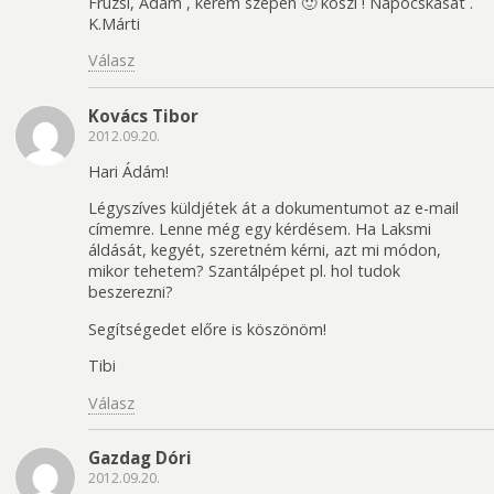
Fruzsi, Ádám , kérem szépen 🙂 köszi ! Napocskásat .
K.Márti
Válasz
Kovács Tibor
2012.09.20.
Hari Ádám!
Légyszíves küldjétek át a dokumentumot az e-mail
címemre. Lenne még egy kérdésem. Ha Laksmi
áldását, kegyét, szeretném kérni, azt mi módon,
mikor tehetem? Szantálpépet pl. hol tudok
beszerezni?
Segítségedet előre is köszönöm!
Tibi
Válasz
Gazdag Dóri
2012.09.20.