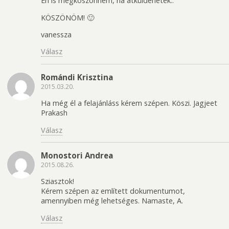
Én is megköszönném, ha átküldenétek..
KÖSZÖNÖM! 🙂
vanessza
Válasz
Romándi Krisztina
2015.03.20.
Ha még él a felajánláss kérem szépen. Köszi. Jagjeet
Prakash
Válasz
Monostori Andrea
2015.08.26.
Sziasztok!
Kérem szépen az említett dokumentumot,
amennyiben még lehetséges. Namaste, A.
Válasz