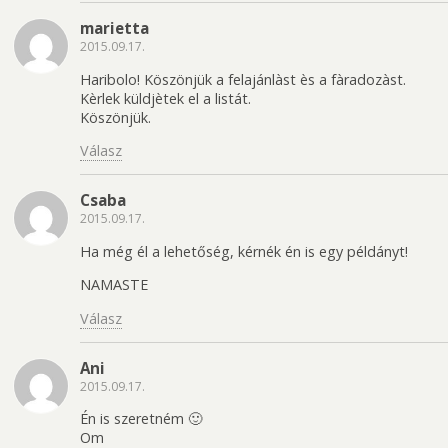
marietta
2015.09.17.
Haribolo! Köszönjük a felajánlàst ès a fàradozàst.
Kèrlek küldjètek el a listát.
Köszönjük.
Válasz
Csaba
2015.09.17.
Ha még él a lehetőség, kérnék én is egy példányt!
NAMASTE
Válasz
Ani
2015.09.17.
Én is szeretném 🙂
Om