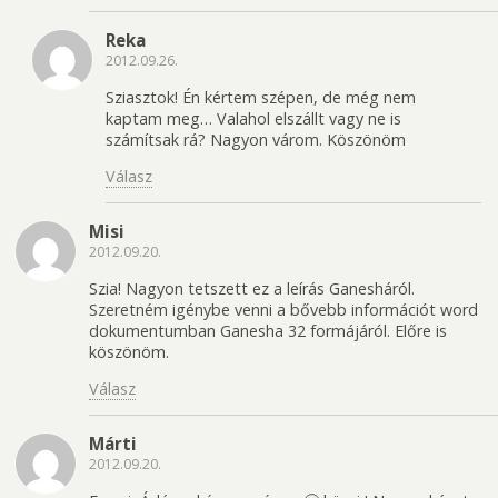
Reka
2012.09.26.
Sziasztok! Én kértem szépen, de még nem
kaptam meg… Valahol elszállt vagy ne is
számítsak rá? Nagyon várom. Köszönöm
Válasz
Misi
2012.09.20.
Szia! Nagyon tetszett ez a leírás Ganesháról.
Szeretném igénybe venni a bővebb információt word
dokumentumban Ganesha 32 formájáról. Előre is
köszönöm.
Válasz
Márti
2012.09.20.