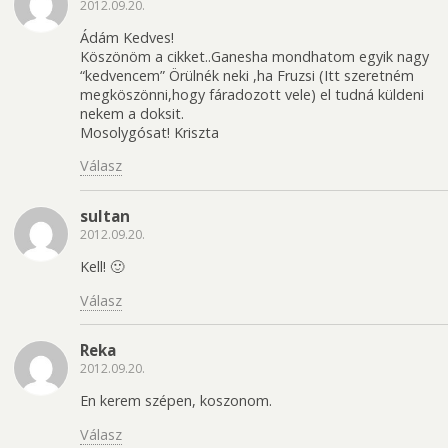
2012.09.20.
Ádám Kedves!
Köszönöm a cikket..Ganesha mondhatom egyik nagy
“kedvencem” Örülnék neki ,ha Fruzsi (Itt szeretném
megköszönni,hogy fáradozott vele) el tudná küldeni
nekem a doksit.
Mosolygósat! Kriszta
Válasz
sultan
2012.09.20.
Kell! 🙂
Válasz
Reka
2012.09.20.
En kerem szépen, koszonom.
Válasz