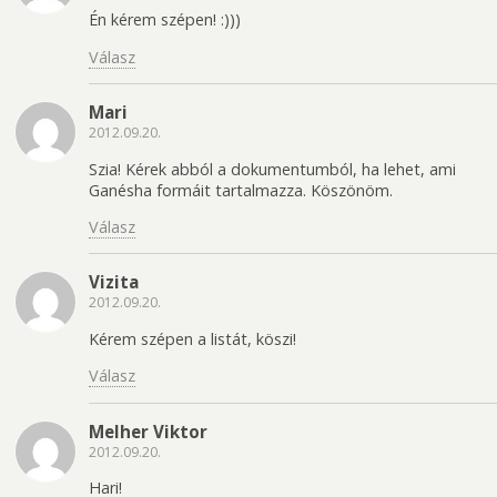
Én kérem szépen! :)))
Válasz
Mari
2012.09.20.
Szia! Kérek abból a dokumentumból, ha lehet, ami
Ganésha formáit tartalmazza. Köszönöm.
Válasz
Vizita
2012.09.20.
Kérem szépen a listát, köszi!
Válasz
Melher Viktor
2012.09.20.
Hari!