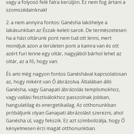
vagy a folyosó felé falra kerüljön. Ez nem fog ártani a
szomszédainknak!
2. a nem annyira fontos: Ganésha lakóhelye a
lakásunkban az Észak-keleti sarok. De természetesen
ha a házi oltárunk pont nem tud ott lenni, mert
mondjuk azon a területen pont a kamra van és ott
azért furi lenne egy oltár, nagyjából bárhol lehet az
oltár, az a fő, hogy van.
És ami még nagyon fontos Ganéshával kapcsolatosan
az, hogy miként van Ő ábrázolva. Általában álló
Ganésha, vagy Ganapati ábrázolás templomokhoz,
vagy vallási fesztiválokhoz passzolnak jobban,
hangulatilag és energetikailag. Az otthonunkban
próbáljunk olyan Ganapati ábrázolást szerezni, ahol
Ganésha ül, vagy fekszik. Ez azt szimbolizálja, hogy Ő
kényelmesen érzi magát otthonunkban.