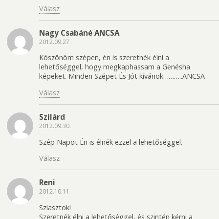
Válasz
Nagy Csabáné ANCSA
2012.09.27.
Köszönöm szépen, én is szeretnék élni a
lehetőséggel, hogy megkaphassam a Genésha
képeket. Minden Szépet És Jót kívánok………..ANCSA
Válasz
Szilárd
2012.09.30.
Szép Napot Én is élnék ezzel a lehetőséggel.
Válasz
Reni
2012.10.11.
Sziasztok!
Szeretnék élni a lehetőséggel, és szintén kérni a