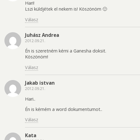
Hari!
Lszi küldjétek el nekem is! Köszönöm 🙂
Válasz
Juhász Andrea
2012.09.21.
Én is szeretném kérni a Ganesha doksit.
Köszönöm!
Válasz
Jakab istvan
2012.09.21.
Hari..
Én is kérném a word dokumentumot..
Válasz
Kata