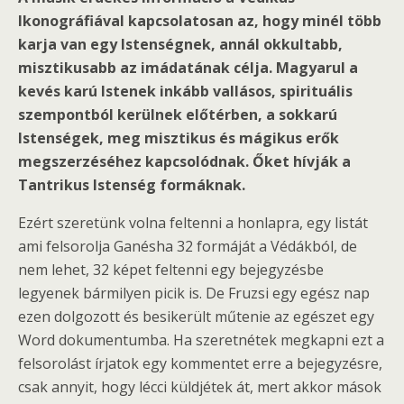
Ikonográfiával kapcsolatosan az, hogy minél több
karja van egy Istenségnek, annál okkultabb,
misztikusabb az imádatának célja. Magyarul a
kevés karú Istenek inkább vallásos, spirituális
szempontból kerülnek előtérben, a sokkarú
Istenségek, meg misztikus és mágikus erők
megszerzéséhez kapcsolódnak. Őket hívják a
Tantrikus Istenség formáknak.
Ezért szeretünk volna feltenni a honlapra, egy listát
ami felsorolja Ganésha 32 formáját a Védákból, de
nem lehet, 32 képet feltenni egy bejegyzésbe
legyenek bármilyen picik is. De Fruzsi egy egész nap
ezen dolgozott és besikerült műtenie az egészet egy
Word dokumentumba. Ha szeretnétek megkapni ezt a
felsorolást írjatok egy kommentet erre a bejegyzésre,
csak annyit, hogy lécci küldjétek át, mert akkor mások