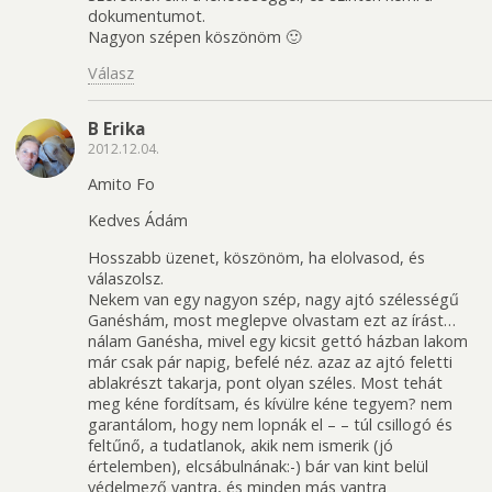
dokumentumot.
Nagyon szépen köszönöm 🙂
Válasz
B Erika
2012.12.04.
Amito Fo
Kedves Ádám
Hosszabb üzenet, köszönöm, ha elolvasod, és
válaszolsz.
Nekem van egy nagyon szép, nagy ajtó szélességű
Ganéshám, most meglepve olvastam ezt az írást…
nálam Ganésha, mivel egy kicsit gettó házban lakom
már csak pár napig, befelé néz. azaz az ajtó feletti
ablakrészt takarja, pont olyan széles. Most tehát
meg kéne fordítsam, és kívülre kéne tegyem? nem
garantálom, hogy nem lopnák el – – túl csillogó és
feltűnő, a tudatlanok, akik nem ismerik (jó
értelemben), elcsábulnának:-) bár van kint belül
védelmező yantra, és minden más yantra