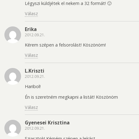
Légyszi küldjétek el nekem a 32 formát! 🙂
Válasz
Erika
2012.09.21.
Kérem szépen a felsorolást! Köszönöm!
Válasz
L.Kriszti
2012.09.21.
Haribol!
Én is szeretném megkapni a listát! Köszönöm
Válasz
Gyenesei Krisztina
2012.09.21.
Sziasztok! Kérném szépen a leírást.