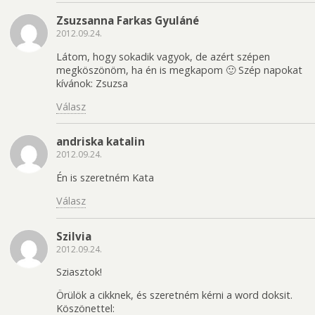
Zsuzsanna Farkas Gyuláné
2012.09.24.
Látom, hogy sokadik vagyok, de azért szépen
megköszönöm, ha én is megkapom 🙂 Szép napokat
kívánok: Zsuzsa
Válasz
andriska katalin
2012.09.24.
Én is szeretném Kata
Válasz
Szilvia
2012.09.24.
Sziasztok!
Örülök a cikknek, és szeretném kérni a word doksit.
Köszönettel: