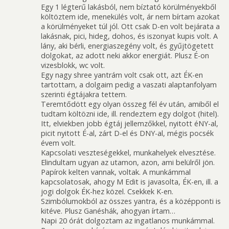
Egy 1 légterű lakásból, nem bíztató körülményekből
költöztem ide, menekülés volt, ár nem bírtam azokat
a körülményeket túl jól. Ott csak D-en volt bejárata a
lakásnak, pici, hideg, dohos, és iszonyat kupis volt. A
lány, aki bérli, energiaszegény volt, és gyűjtögetett
dolgokat, az adott neki akkor energiát. Plusz É-on
vizesblokk, wc volt.
Egy nagy shree yantrám volt csak ott, azt ÉK-en
tartottam, a dolgaim pedig a vaszati alaptanfolyam
szerinti égtájakra tettem.
Teremtődött egy olyan összeg fél év után, amiből el
tudtam költözni ide, ill. rendeztem egy dolgot (hitel).
Itt, elviekben jobb égtáj jellemzőkkel, nyitott éNY-al,
picit nyitott É-al, zárt D-el és DNY-al, mégis pocsék
évem volt.
Kapcsolati veszteségekkel, munkahelyek elvesztése.
Elindultam ugyan az utamon, azon, ami belülről jön.
Papírok kelten vannak, voltak. A munkámmal
kapcsolatosak, ahogy M Edit is javasolta, ÉK-en, ill. a
jogi dolgok ÉK-hez közel. Csekkek K-en.
Szimbólumokból az összes yantra, és a középponti is
kitéve. Plusz Ganéshák, ahogyan írtam…
Napi 20 órát dolgoztam az ingatlanos munkámmal.