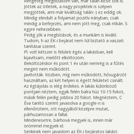
Rengeteg megbízásom van, már talán kicsit sok is.
Jöttek az ötletek, a nagy projektek is szépen
megjöttek, ami már kiváltság talán:-) ez eddig ok.
Mindig elindult a folyamat pozitív irányban, csak
mindig a befejezés, ami nem jött meg, csak ritkán. S
egyre nehezebben.
Pedig jók a megbízások, és a munkám is kiváló.
Tudom, h az ÉK-i bejárat nem túl biztató a vaszati
tanításai szerint.
Pl. volt kétszer is felületi égés a lakásban, kell
kijavítsam, mielőtt elköltözöm.
Beköltözéskor és pont 1 év után nemrég is a fűtés
megint nem működött.
Javították. Közben, míg nem működött, hősugárzót
használtam, az két helyen is égett felületet csinált.
Az égtájolás is elég érdekes. A lakás különböző
pontjain néztem, egyik felén balra húz 10-15 fokot,
másik felén pedig jobbra 20 fokot. Megnéztem, C
Éva tanító szerint javasolva a google-n is
ellenőriztem, ott nagyjából középre mutat,
párhuzamosan a fallal.
Mindenesetre, bárhová megyek is, innen már
örömmel megyek el.
Senkinek nem javaslom az ÉK-i bejáratos lakást.