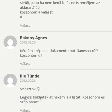
sérült, jobb ha nem kerül ki, és ne is reméljem az
áldásait? 🙂
köszönöm a választ,
K.
Válasz
Bakony Ágnes
2012.09.26.
Kérném szépen a dokumentumot Ganesha-ról?
köszönöm 🙂
Válasz
Ille Tünde
2012.09.26.
Sziasztok 🙂
Légyszi küldjétek át nekem is a listát. Köszönöm és
szép napot !
Válasz