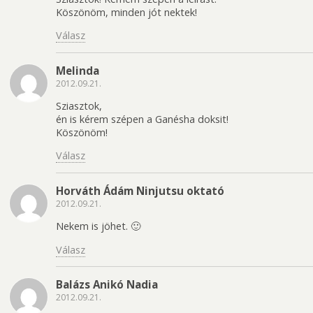
Köszönöm, minden jót nektek!
Válasz
Melinda
2012.09.21.
Sziasztok,
én is kérem szépen a Ganésha doksit!
Köszönöm!
Válasz
Horváth Ádám Ninjutsu oktató
2012.09.21.
Nekem is jöhet. 🙂
Válasz
Balázs Anikó Nadia
2012.09.21.