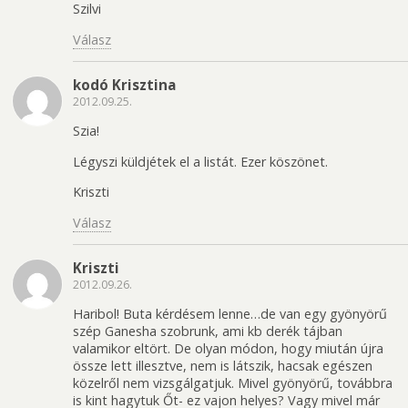
Szilvi
Válasz
kodó Krisztina
2012.09.25.
Szia!
Légyszi küldjétek el a listát. Ezer köszönet.
Kriszti
Válasz
Kriszti
2012.09.26.
Haribol! Buta kérdésem lenne…de van egy gyönyörű
szép Ganesha szobrunk, ami kb derék tájban
valamikor eltört. De olyan módon, hogy miután újra
össze lett illesztve, nem is látszik, hacsak egészen
közelről nem vizsgálgatjuk. Mivel gyönyörű, továbbra
is kint hagytuk Őt- ez vajon helyes? Vagy mivel már