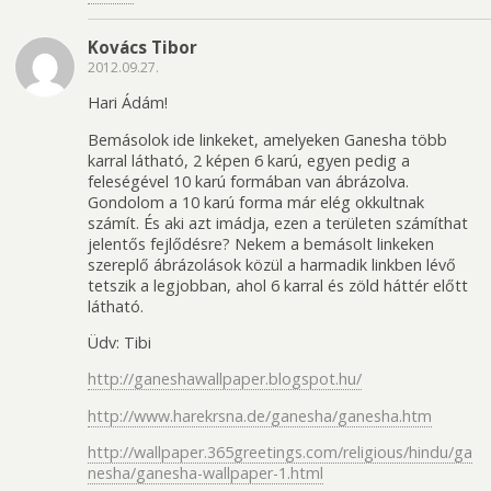
Kovács Tibor
2012.09.27.
Hari Ádám!
Bemásolok ide linkeket, amelyeken Ganesha több
karral látható, 2 képen 6 karú, egyen pedig a
feleségével 10 karú formában van ábrázolva.
Gondolom a 10 karú forma már elég okkultnak
számít. És aki azt imádja, ezen a területen számíthat
jelentős fejlődésre? Nekem a bemásolt linkeken
szereplő ábrázolások közül a harmadik linkben lévő
tetszik a legjobban, ahol 6 karral és zöld háttér előtt
látható.
Üdv: Tibi
http://ganeshawallpaper.blogspot.hu/
http://www.harekrsna.de/ganesha/ganesha.htm
http://wallpaper.365greetings.com/religious/hindu/ga
nesha/ganesha-wallpaper-1.html