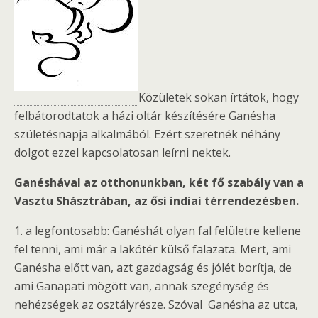
Közületek sokan írtátok, hogy
felbátorodtatok a házi oltár készítésére Ganésha
születésnapja alkalmából. Ezért szeretnék néhány
dolgot ezzel kapcsolatosan leírni nektek.
Ganéshával az otthonunkban, két fő szabály van a
Vasztu Shásztrában, az ősi indiai térrendezésben.
1. a legfontosabb: Ganéshát olyan fal felületre kellene
fel tenni, ami már a lakótér külső falazata. Mert, ami
Ganésha előtt van, azt gazdagság és jólét borítja, de
ami Ganapati mögött van, annak szegénység és
nehézségek az osztályrésze. Szóval Ganésha az utca,