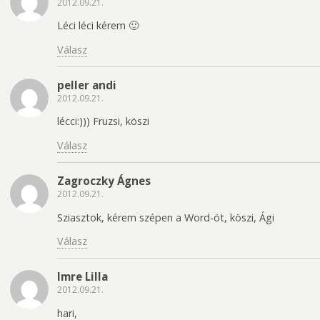
2012.09.21.
Léci léci kérem 🙂
Válasz
peller andi
2012.09.21.
lécci:))) Fruzsi, köszi
Válasz
Zagroczky Ágnes
2012.09.21.
Sziasztok, kérem szépen a Word-öt, köszi, Ági
Válasz
Imre Lilla
2012.09.21.
hari,