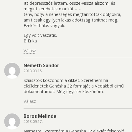
Itt depressziós lettem, össze-vissza alszom, és
megint kerehetek munkát – –
tény, hogy a nehézségek megtanítottak dolgokra,
amit csak egy ilyen lakás adottság taníthat meg.
Ezekért hálás vagyok.
Egy volt vaszatis.
B Erika
Válasz
Németh Sándor
2013.09.15.
Sziasztok köszönöm a cikket. Szeretném ha
elküldenétek Ganésha 32 formáját a Védákból című
dokumentumot. Még egyszer köszönöm.
Válasz
Boros Melinda
2013.09.17.
Namaste! Szeretném a Ganesha 32 alakját felsoroló