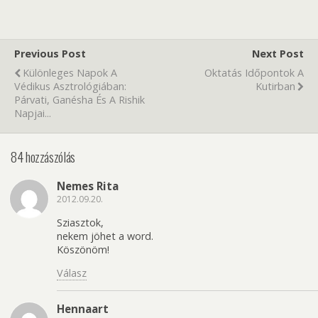
Previous Post
Next Post
Különleges Napok A
Oktatás Időpontok A
Védikus Asztrológiában:
Kutirban
Párvati, Ganésha És A Rishik
Napjai...
84 hozzászólás
Nemes Rita
2012.09.20.
Sziasztok,
nekem jöhet a word.
Köszönöm!
Válasz
Hennaart