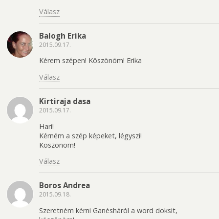
Válasz
Balogh Erika
2015.09.17.
Kérem szépen! Köszönöm! Erika
Válasz
Kirtiraja dasa
2015.09.17.
Hari!
Kérném a szép képeket, légyszi!
Köszönöm!
Válasz
Boros Andrea
2015.09.18.
Szeretném kérni Ganésháról a word doksit,